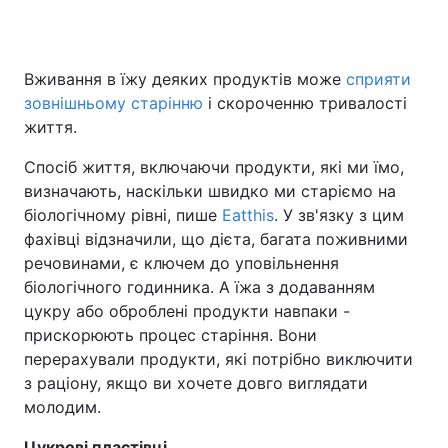
Вживання в їжу деяких продуктів може
сприяти
Головна
Війна
зовнішньому старінню
і скороченню тривалості
життя.
Україна
Політика
Спосіб життя, включаючи продукти, які ми їмо,
Економіка
Світ
визначають, наскільки швидко ми старіємо на
біологічному рівні, пише
Eatthis
. У зв'язку з цим
Спорт
Наука
фахівці відзначили, що дієта, багата поживними
речовинами, є ключем до уповільнення
Техно і зв'язок
Лайт
біологічного годинника. А їжа з додаванням
Зброя
Інциденти
цукру або оброблені продукти навпаки -
прискорюють процес старіння. Вони
Здоров'я
Туризм
перерахували продукти, які потрібно виключити
з раціону, якщо ви хочете довго виглядати
Цікавинки
Погода
молодим.
Екологія
Регіони
Цукрові пластівці