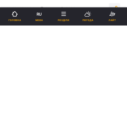
11:29, 27.01.24
2 хв.
3253
RU
МОВА
ГОЛОВНА
РОЗДІЛИ
ПОГОДА
ЛАЙТ
Підпишіться на нас в Google
Ляшко попередив про "ковідну" небезпеку / фото Телеграм Денис
Шмигаль
Кількість госпіталізацій дозволяє
інфекційним стаціонарам спарвлятися із
ситуацією.