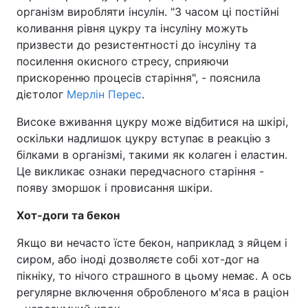
організм виробляти інсулін. "З часом ці постійні
Тема оформлення
коливання рівня цукру та інсуліну можуть
призвести до резистентності до інсуліну та
посилення окисного стресу, сприяючи
прискоренню процесів старіння", - пояснила
дієтолог
Мерлін Перес
.
Високе вживання цукру може відбитися на шкірі,
оскільки надлишок цукру вступає в реакцію з
білками в організмі, такими як колаген і еластин.
Це викликає ознаки передчасного старіння -
появу зморшок і провисання шкіри.
Хот-доги та бекон
Якщо ви нечасто їсте бекон, наприклад з яйцем і
сиром, або іноді дозволяєте собі хот-дог на
пікніку, то нічого страшного в цьому немає. А ось
регулярне включення обробленого м'яса в раціон