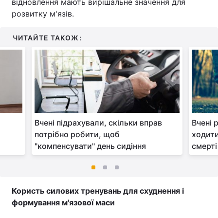
відновлення мають вирішальне значення для
розвитку м'язів.
ЧИТАЙТЕ ТАКОЖ:
е
Вчені підрахували, скільки вправ
Вчені 
потрібно робити, щоб
ходити
"компенсувати" день сидіння
смерті
Користь силових тренувань для схуднення і
формування м'язової маси