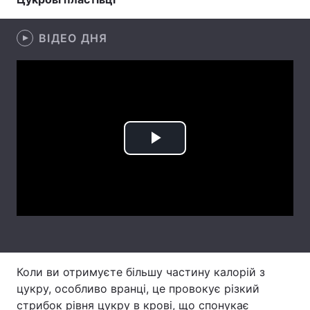
Лонгріди
ВІДЕО ДНЯ
Відео з Youtube
Статті
Інтерв'ю
Думки
Архів
Вакансії
Play
Контакти
Video
Послуги
Коли ви отримуєте більшу частину калорій з
цукру, особливо вранці, це провокує різкий
стрибок рівня цукру в крові, що спонукає