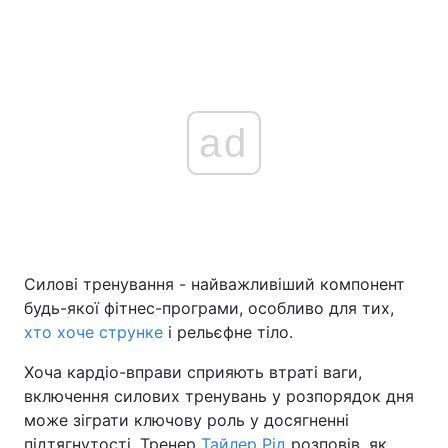
ad
Силові тренування - найважливіший компонент
будь-якої фітнес-програми, особливо для тих,
хто хоче струнке
і рельєфне тіло.
Хоча кардіо-вправи сприяють втраті ваги,
включення силових тренувань у розпорядок дня
може зіграти ключову роль у досягненні
підтягнутості. Тренер
Тайлер Рід
розповів, як