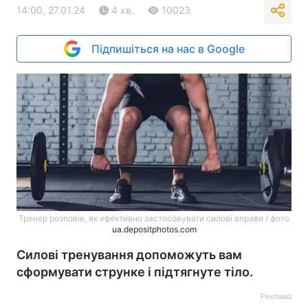
14:00, 27.01.24
4 хв.
10023
Підпишіться на нас в Google
Тренер розповів, як ефективно застосовувати силові вправи / фото
ua.depositphotos.com
Силові тренування допоможуть вам
сформувати струнке і підтягнуте тіло.
Реклама