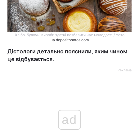
Хлібо-булочні вироби здатні позбавити нас молодості / фото
ua.depositphotos.com
Дієтологи детально пояснили, яким чином
це відбувається.
Реклама
ad