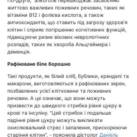
По-друге, "алкоголь перешкоджає засвоєнню
життєво важливих поживних речовин, таких як
вітаміни В12 і фолієва кислота, а також
антиоксидантів, що ставить під загрозу здоров'я
клітин і сприяє погіршенню когнітивних функцій,
підвищуючи ризик вікових неврологічних
розладів, таких як хвороба Альцгеймера і
деменція.
Рафіноване біле борошно
Такі продукти, як білий хліб, бублики, кренделі та
макарони, виготовляються з рафінованих зерен,
позбавлених усієї клітковини та поживних
речовин. А це означає, що вони можуть
призвести до швидкого стрибка рівня цукру в
крові та інсуліну. "Цей стрибок і подальше
падіння рівня цукру можуть викликати
окислювальний стрес і запалення, прискорюючи
старіння клітин", - пояснила дієтолог
Даніель