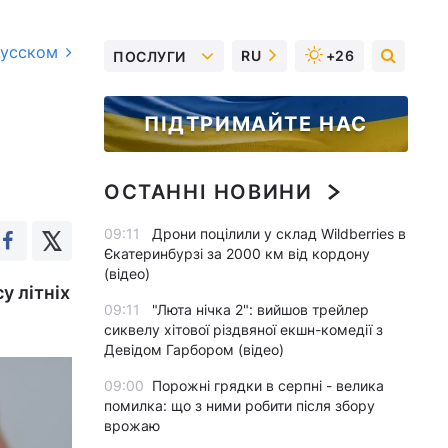
русском
RU
+26
ПОСЛУГИ
ПІДТРИМАЙТЕ НАС
ОСТАННІ НОВИНИ
09:11
Дрони поцілили у склад Wildberries в
Єкатеринбурзі за 2000 км від кордону
(відео)
у літніх
09:11
"Люта нічка 2": вийшов трейлер
сиквелу хітової різдвяної екшн-комедії з
Девідом Гарбором (відео)
09:00
Порожні грядки в серпні - велика
помилка: що з ними робити після збору
врожаю