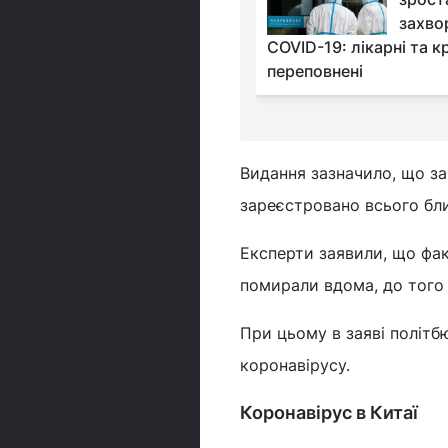
історичний COVID-
захво
COVID-19: лікарні та к
переповнені
Видання зазначило, що за
зареєстровано всього бли
Експерти заявили, що фак
помирали вдома, до того 
При цьому в заяві політб
коронавірусу.
Коронавірус в Китаї