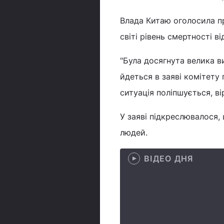
Влада Китаю оголосила п
світі рівень смертності в
"Була досягнута велика ви
йдеться в заяві комітету
ситуація поліпшується, в
У заяві підкреслювалося, 
людей.
ВІДЕО ДНЯ