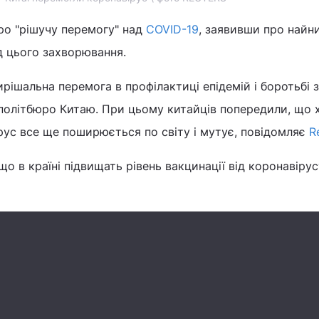
ро "рішучу перемогу" над
COVID-19
, заявивши про найн
ід цього захворювання.
рішальна перемога в профілактиці епідемій і боротьбі з
 політбюро Китаю. При цьому китайців попередили, що 
ірус все ще поширюється по світу і мутує, повідомляє
R
що в країні підвищать рівень вакцинації від коронавірус