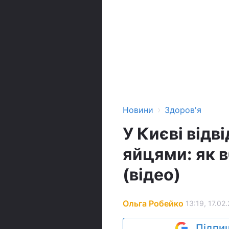
›
Новини
Здоров'я
У Києві відв
яйцями: як 
(відео)
Ольга Робейко
13:19, 17.02
Підпиш