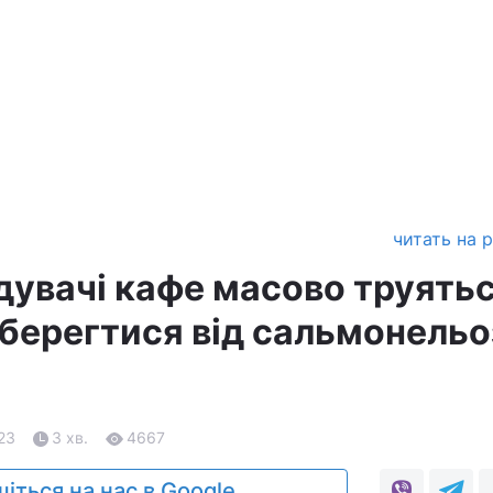
читать на 
ідувачі кафе масово труять
вберегтися від сальмонельо
.23
3 хв.
4667
іться на нас в Google