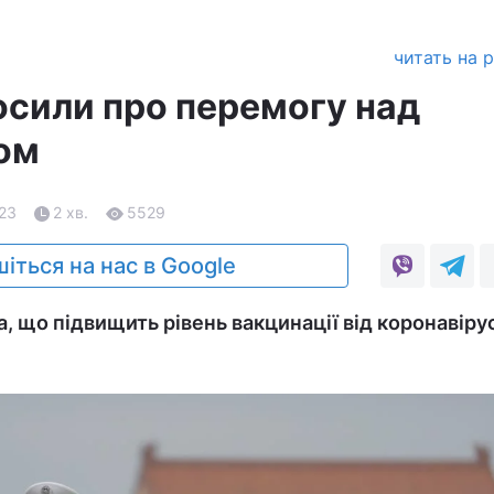
читать на 
осили про перемогу над
ом
.23
2 хв.
5529
іться на нас в Google
, що підвищить рівень вакцинації від коронавірус