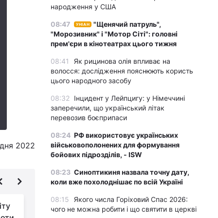
народження у США
08:47
"Щенячий патруль",
УНІАН
"Морозивник" і "Мотор Сіті": головні
прем'єри в кінотеатрах цього тижня
08:41
Як рицинова олія впливає на
волосся: дослідження пояснюють користь
цього народного засобу
08:32
Інцидент у Лейпцигу: у Німеччині
заперечили, що український літак
перевозив боєприпаси
08:24
РФ використовує українських
удня 2022
військовополонених для формування
бойових підрозділів, - ISW
08:23
Синоптикиня назвала точну дату,
коли вже похолоднішає по всій Україні
08:15
Якого числа Горіховий Спас 2026:
іту
Коронавірус набирає
чого не можна робити і що святити в церкві
роти
силу: у Китаї побито