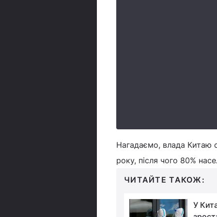
Нагадаємо, влада Китаю с
року, після чого 80% нас
ЧИТАЙТЕ ТАКОЖ:
Коронавірус набирає
У Кит
силу: у Китаї побито
зрост