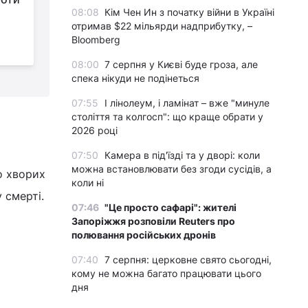
08:08
Кім Чен Ин з початку війни в Україні
історичний COVID-
отримав $22 мільярди надприбутку, –
рекорд
C
Bloomberg
п
08:00
7 серпня у Києві буде гроза, але
спека нікуди не подінеться
07:55
І лінолеум, і ламінат – вже "минуле
століття та колгосп": що краще обрати у
2026 році
07:50
Камера в під'їзді та у дворі: коли
можна встановлювати без згоди сусідів, а
о хворих
коли ні
 смерті.
07:46
"Це просто сафарі": жителі
Запоріжжя розповіли Reuters про
полювання російських дронів
07:40
7 серпня: церковне свято сьогодні,
кому не можна багато працювати цього
дня