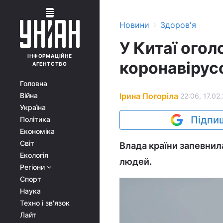
›
Новини
Здоров'я
У Китаї огол
ІНФОРМАЦІЙНЕ
коронавірус
АГЕНТСТВО
Головна
Ірина Погоріла
Війна
22:06, 17.02
Україна
Підпиш
Політика
Економіка
Світ
Влада країни запевнила
Екологія
людей.
Регіони
Спорт
Наука
Техно і зв'язок
Лайт