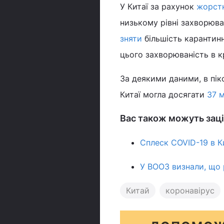
У Китаї за рахунок
жорстк
низькому рівні захворюва
зняти
більшість карантинн
цього захворюваність в кр
За деякими даними, в пік
Китаї могла досягати
37 м
Вас також можуть заці
Сплеск COVID-19 в Ки
У ВООЗ визнали, що 
Китай
коронавірус