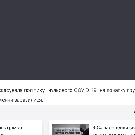
касувала політику "нульового COVID-19" на початку гр
елення заразилися.
аї стрімко
90% населення св
ає
мають імунітет п