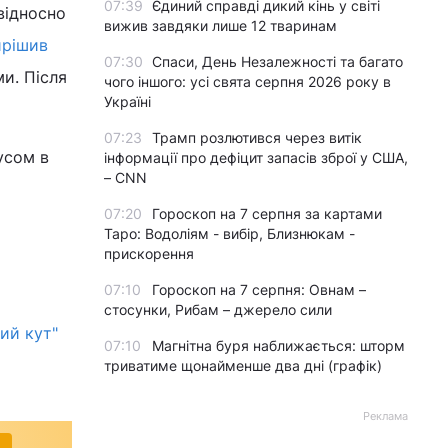
07:39
Єдиний справді дикий кінь у світі
відносно
вижив завдяки лише 12 тваринам
ирішив
07:30
Спаси, День Незалежності та багато
и. Після
чого іншого: усі свята серпня 2026 року в
Україні
07:23
Трамп розлютився через витік
усом в
інформації про дефіцит запасів зброї у США,
– CNN
07:20
Гороскоп на 7 серпня за картами
Таро: Водоліям - вибір, Близнюкам -
прискорення
07:10
Гороскоп на 7 серпня: Овнам –
стосунки, Рибам – джерело сили
ий кут"
07:10
Магнітна буря наближається: шторм
триватиме щонайменше два дні (графік)
Реклама