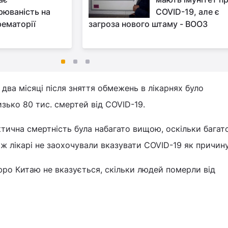
рюваність на
COVID-19, але є
рематорії
загроза нового штаму - ВООЗ
 два місяці після зняття обмежень в лікарнях було
зько 80 тис. смертей від COVID-19.
тична смертність була набагато вищою, оскільки багат
ж лікарі не заохочували вказувати COVID-19 як причину
юро Китаю не вказується, скільки людей померли від