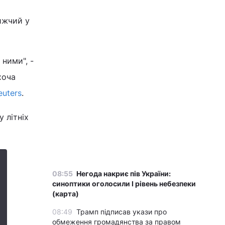
ижчий у
 ними", -
хоча
euters
.
у літніх
08:55
Негода накриє пів України:
синоптики оголосили І рівень небезпеки
(карта)
08:49
Трамп підписав укази про
обмеження громадянства за правом