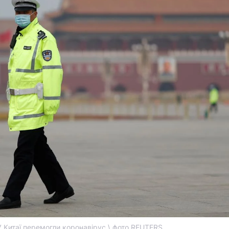
У Китаї перемогли коронавірус \ фото REUTERS