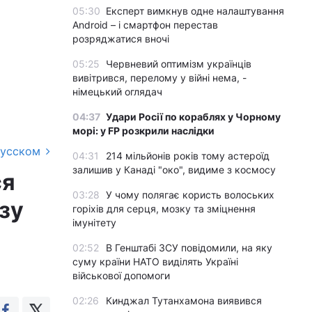
05:30
Експерт вимкнув одне налаштування
Android – і смартфон перестав
розряджатися вночі
05:25
Червневий оптимізм українців
вивітрився, перелому у війні нема, -
німецький оглядач
04:37
Удари Росії по кораблях у Чорному
морі: у FP розкрили наслідки
русском
04:31
214 мільйонів років тому астероїд
залишив у Канаді "око", видиме з космосу
ся
03:28
У чому полягає користь волоських
зу
горіхів для серця, мозку та зміцнення
імунітету
02:52
В Генштабі ЗСУ повідомили, на яку
суму країни НАТО виділять Україні
військової допомоги
02:26
Кинджал Тутанхамона виявився