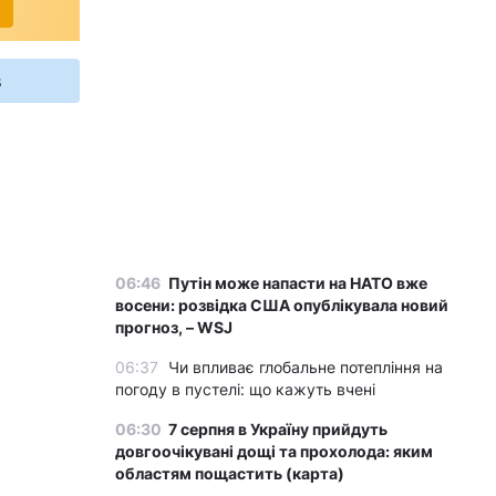
s
06:46
Путін може напасти на НАТО вже
восени: розвідка США опублікувала новий
прогноз, – WSJ
06:37
Чи впливає глобальне потепління на
погоду в пустелі: що кажуть вчені
06:30
7 серпня в Україну прийдуть
довгоочікувані дощі та прохолода: яким
областям пощастить (карта)