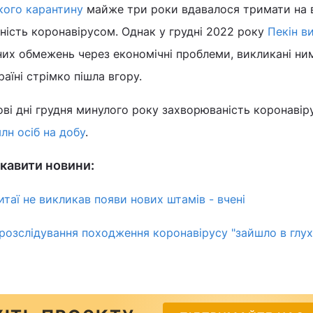
ого карантину
майже три роки вдавалося тримати на 
ність коронавірусом. Однак у грудні 2022 року
Пекін в
их обмежень через економічні проблеми, викликані ним
аїні стрімко пішла вгору.
ові дні грудня минулого року захворюваність коронавір
лн осіб на добу
.
кавити новини:
таї не викликав появи нових штамів - вчені
розслідування походження коронавірусу "зайшло в глух