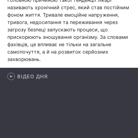
Головною причиною такої тенденції лікарі
називають хронічний стрес, який став постійним
Лонгріди
фоном життя. Тривале емоційне напруження,
тривога, недосипання та переживання через
Відео з Youtube
Статті
загрозу безпеці запускають процеси, що
прискорюють зношування організму. За словами
Інтерв'ю
Думки
фахівців, це впливає не тільки на загальне
самопочуття, а й на розвиток серйозних
Архів
Вакансії
захворювань.
Контакти
ВІДЕО ДНЯ
Послуги