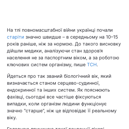
Головна
Війна
На тлі повномасштабної війни українці почали
старіти
значно швидше – в середньому на 10–15
Україна
Політика
років раніше, ніж за нормою. До такого висновку
Економіка
Світ
дійшли медики, аналізуючи стан здоров’я
населення не за паспортним віком, а за роботою
Спорт
Наука
ключових систем організму, пише
ТСН
.
Техно і зв'язок
Лайт
Йдеться про так званий біологічний вік, який
визначається станом серцево-судинної,
Зброя
Інциденти
ендокринної та інших систем. Як пояснюють
фахівці, сьогодні все частіше фіксуються
Здоров'я
Туризм
випадки, коли організм людини функціонує
значно "старше", ніж це відповідає її реальному
Цікавинки
Погода
віку.
Екологія
Регіони