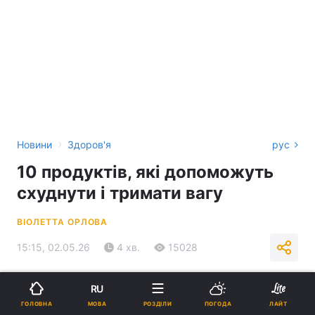
›
Новини
Здоров'я
рус
10 продуктів, які допоможуть
схуднути і тримати вагу
ВІОЛЕТТА ОРЛОВА
15:15, 02.05.26
4 хв.
15028
Підпишіться на нас в Google
RU
МОВА
ГОЛОВНА
РОЗДІЛИ
ПОГОДА
ЛАЙТ