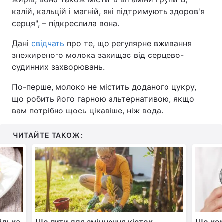
калій, кальцій і магній, які підтримують здоров'я
серця", – підкреслила вона.
Дані
свідчать
про те, що регулярне вживання
знежиреного молока захищає від серцево-
судинних захворювань.
По-перше, молоко не містить доданого цукру,
що робить його гарною альтернативою, якщо
вам потрібно щось цікавіше, ніж вода.
ЧИТАЙТЕ ТАКОЖ:
ілька
Що пити для зміцнення кісток,
Що кор