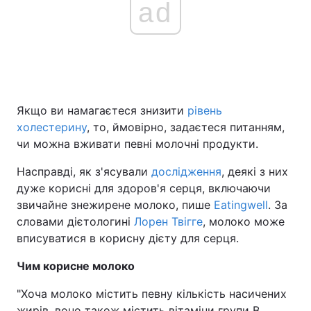
ad
Якщо ви намагаєтеся знизити
рівень
холестерину
, то, ймовірно, задаєтеся питанням,
чи можна вживати певні молочні продукти.
Насправді, як з'ясували
дослідження
, деякі з них
дуже корисні для здоров'я серця, включаючи
звичайне знежирене молоко, пише
Eatingwell
. За
словами дієтологині
Лорен Твігге
, молоко може
вписуватися в корисну дієту для серця.
Чим корисне молоко
"Хоча молоко містить певну кількість насичених
жирів, воно також містить вітаміни групи В,