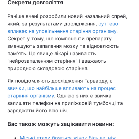
Секрети довголіття
Раніше вчені розробили новий назальний спрей,
який, за результатами дослідження,
суттєво
впливає на уповільнення старіння організму
.
Секрет у тому, що компоненти препарату
зменшують запалення мозку та відновлюють
пам'ять. Це явище лікарі називають
"нейрозапаленням старіння" і вважають
природною складовою старіння.
Як повідомляють дослідження Гарварду, є
звички, що найбільше впливають на процес
старіння організму
. Однією з них є звичка
залишати телефон на приліжковій тумбочці та
заряджати його всю ніч.
Вас також можуть зацікавити новини:
Міські птахи бояться жінок більше, ніж