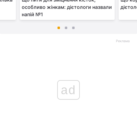
и
особливо жінкам: дієтологи назвали
дієтол
напій №1
Реклама
ad