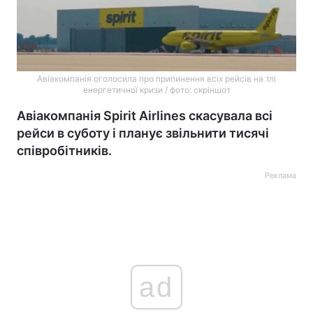
Авіакомпанія оголосила про припинення всіх рейсів на тлі
енергетичної кризи / фото: скріншот
Авіакомпанія Spirit Airlines скасувала всі
рейси в суботу і планує звільнити тисячі
співробітників.
Реклама
ad