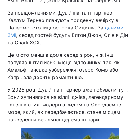
Емілі Блант та Джона Красінскі на озері Комо.
За повідомленнями, Дуа Ліпа та її партнер
Каллум Тернер планують триденну вечірку в
Палермо, столиці острова Сицилія. За
даними
ЗМІ
, серед гостей будуть Елтон Джон, Олівія Дін
та Charli XCX.
Це місто менш відоме серед зірок, ніж інші
популярні італійські місця відпочинку, такі як
Амальфітанське узбережжя, озеро Комо або
Капрі, але досить романтичне.
У 2025 році Дуа Ліпа і Тернер вже побували тут.
Вони зупинялися на віллі Іджієа, легендарному
готелі в стилі модерн з видом на Середземне
море, який, як передбачається, стане місцем
проведення весільної церемонії пари.