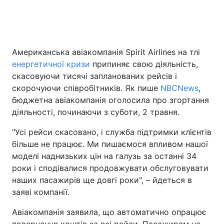
Головна
Війна
Американська авіакомпанія Spirit Airlines на тлі
енергетичної кризи
припиняє свою діяльність,
Україна
Політика
скасовуючи тисячі запланованих рейсів і
Економіка
Світ
скорочуючи співробітників. Як пише
NBCNews
,
бюджетна авіакомпанія оголосила про згортання
Спорт
Наука
діяльності, починаючи з суботи, 2 травня.
Техно і зв'язок
Лайт
"Усі рейси скасовано, і служба підтримки клієнтів
більше не працює. Ми пишаємося впливом нашої
Зброя
Інциденти
моделі наднизьких цін на галузь за останні 34
роки і сподівалися продовжувати обслуговувати
Здоров'я
Туризм
наших пасажирів ще довгі роки", – йдеться в
заяві компанії.
Цікавинки
Погода
Авіакомпанія заявила, що автоматично опрацює
Екологія
Регіони