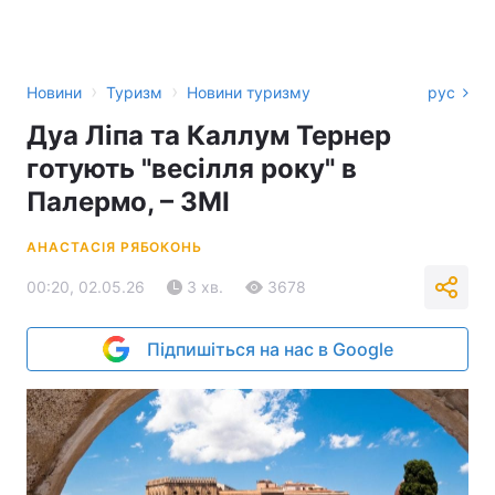
›
›
Новини
Туризм
Новини туризму
рус
Дуа Ліпа та Каллум Тернер
готують "весілля року" в
Палермо, – ЗМІ
АНАСТАСІЯ РЯБОКОНЬ
00:20, 02.05.26
3 хв.
3678
Підпишіться на нас в Google