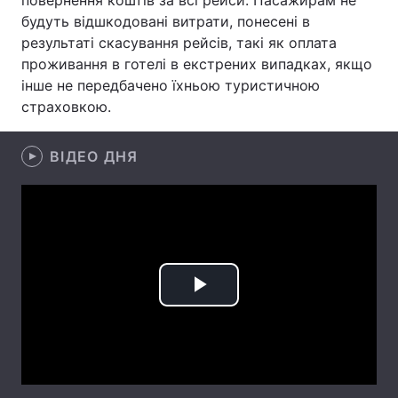
повернення коштів за всі рейси. Пасажирам не
будуть відшкодовані витрати, понесені в
Лонгріди
результаті скасування рейсів, такі як оплата
проживання в готелі в екстрених випадках, якщо
Відео з Youtube
Статті
інше не передбачено їхньою туристичною
страховкою.
Інтерв'ю
Думки
ВІДЕО ДНЯ
Архів
Вакансії
Контакти
Послуги
Play
Video