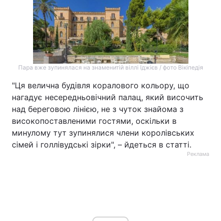
Пара вже зупинялася на знаменитій віллі Іджієв / фото Вікіпедія
"Ця велична будівля коралового кольору, що
нагадує несередньовічний палац, який височить
над береговою лінією, не з чуток знайома з
високопоставленими гостями, оскільки в
минулому тут зупинялися члени королівських
сімей і голлівудські зірки", – йдеться в статті.
Реклама