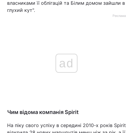
власниками її облігацій та Білим домом зайшли в
глухий кут".
Реклама
ad
Чим відома компанія Spirit
На піку свого успіху в середині 2010-х років Spirit
відкрила 28 нових маршрутів менш ніж за рік, а її