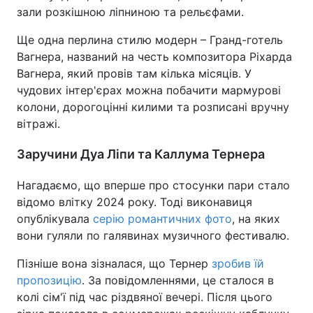
зали розкішною ліпниною та рельєфами.
Ще одна перлина стилю модерн – Гранд-готель
Вагнера, названий на честь композитора Ріхарда
Вагнера, який провів там кілька місяців. У
чудових інтер'єрах можна побачити мармурові
колони, дорогоцінні килими та розписані вручну
вітражі.
Заручини Дуа Ліпи та Каллума Тернера
Нагадаємо, що вперше про стосунки пари стало
відомо влітку 2024 року. Тоді виконавиця
опублікувала
серію романтичних фото
, на яких
вони гуляли по галявинах музичного фестивалю.
Пізніше вона зізналася, що Тернер
зробив їй
пропозицію
. За повідомленнями, це сталося в
колі сім'ї під час різдвяної вечері. Після цього