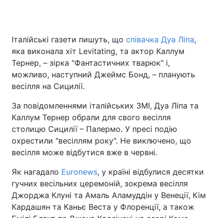
Італійські газети пишуть, що
співачка Дуа Ліпа
,
яка виконала хіт Levitating, та актор Каллум
Тернер, – зірка "Фантастичних тварюк" і,
можливо, наступний Джеймс Бонд, – планують
весілля на Сицилії.
За повідомленнями італійських ЗМІ, Дуа Ліпа та
Каллум Тернер обрали для свого весілля
столицю Сицилії – Палермо. У пресі подію
охрестили "весіллям року". Не виключено, що
весілля може відбутися вже в червні.
Як нагадало
Euronews
, у країні відбулися десятки
гучних весільних церемоній, зокрема весілля
Джорджа Клуні та Амаль Аламуддін у Венеції, Кім
Кардашян та Каньє Веста у Флоренції, а також