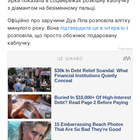
зірка показала в соцмережах розкішну каблучку
з діамантом на безіменному пальці.
Офіційно про заручини Дуа Ліпа розповіла влітку
минулого року. Вона
підтвердила це в інтерв'ю
і
розповіла, що просто обожнює подаровану
каблучку.
Реклама