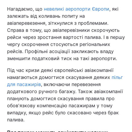
Нагадаємо, що
невеликі аеропорти Європи
, які
залежать від коливань попиту на
авіаперевезення, зіткнулися з проблемами.
Справа в тому, що авіаперевізники скорочують
рейси через зростання вартості палива. І в першу
чергу скорочення стосуються регіональних
рейсів. Профільні асоціації закликають владу
зменшити податковий тиск на такі аеропорти.
Під час кризи деякі європейські авіакомпанії
намагаються домогтися скасування деяких
пільг
для пасажирів
, включаючи перевезення
додаткового ручного багажу. Також авіакомпанії
планують домогтися скасування правила про
обов'язкову компенсацію пасажирам у тому
випадку, якщо рейс було скасовано через брак
палива.