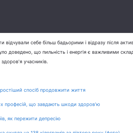
ти відчували себе більш бадьорими і відразу після акти
уло доведено, що пильність і енергія є важливими скл
 здоров'я учасників.
простіший спосіб продовжити життя
их професій, що завдають шкоди здоров'ю
бів, як пережити депресію
а схудла на 138 кілограмів за півтора року (фото)