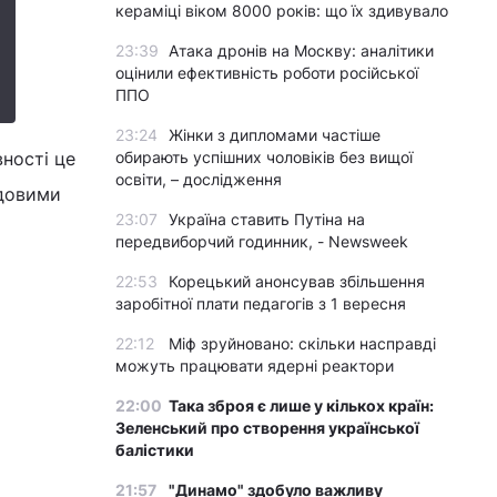
кераміці віком 8000 років: що їх здивувало
23:39
Атака дронів на Москву: аналітики
оцінили ефективність роботи російської
ППО
23:24
Жінки з дипломами частіше
вності це
обирають успішних чоловіків без вищої
освіти, – дослідження
адовими
23:07
Україна ставить Путіна на
передвиборчий годинник, - Newsweek
22:53
Корецький анонсував збільшення
заробітної плати педагогів з 1 вересня
22:12
Міф зруйновано: скільки насправді
можуть працювати ядерні реактори
22:00
Така зброя є лише у кількох країн:
Зеленський про створення української
балістики
21:57
"Динамо" здобуло важливу