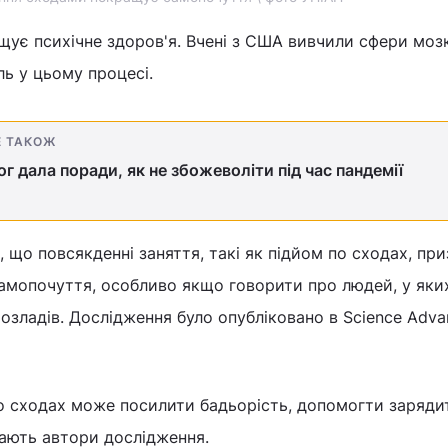
щує психічне здоров'я. Вчені з США вивчили сфери мозк
ль у цьому процесі.
Е ТАКОЖ
г дала поради, як не збожеволіти під час пандемії
, що повсякденні заняття, такі як підйом по сходах, пр
амопочуття, особливо якщо говорити про людей, у яки
розладів. Дослідження було опубліковано в Science Adva
о сходах може посилити бадьорість, допомогти заряди
дають автори дослідження.