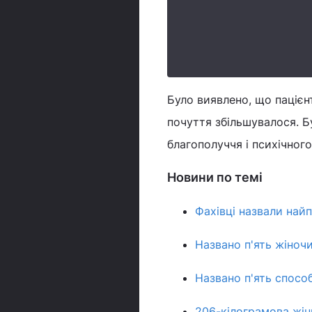
Було виявлено, що пацієн
почуття збільшувалося. Б
благополуччя і психічного
Новини по темі
Фахівці назвали най
Названо п'ять жіноч
Названо п'ять спосо
206-кілограмова жінк