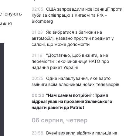
02:05
США запровадили нові санкції проти
с існують
Куби за співпрацю з Китаєм та РФ, -
Bloomberg
тижня
01:23
Як вибратися з багнюки на
автомобілі: названо простий предмет у
салоні, що може допомогти
01:19
"Достатньо, щоб вижити, а не
перемогти": ексчиновниця НАТО про
надання ракет Україні
00:25
Одне налаштування, яке варто
змінити всім власникам нових телевізорів
00:22
"Нам самим потрібні": Трамп
відреагував на прохання Зеленського
надати ракети до Patriot
06 серпня, четвер
23:58
Вчені виявили відбитки пальців на