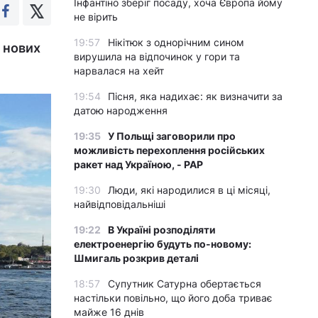
Інфантіно зберіг посаду, хоча Європа йому
не вірить
19:57
Нікітюк з однорічним сином
ю нових
вирушила на відпочинок у гори та
нарвалася на хейт
19:54
Пісня, яка надихає: як визначити за
датою народження
19:35
У Польщі заговорили про
можливість перехоплення російських
ракет над Україною, - PAP
19:30
Люди, які народилися в ці місяці,
найвідповідальніші
19:22
В Україні розподіляти
електроенергію будуть по-новому:
Шмигаль розкрив деталі
18:57
Супутник Сатурна обертається
настільки повільно, що його доба триває
майже 16 днів