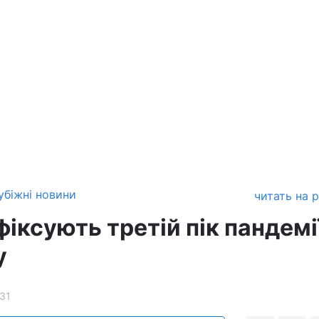
убіжні новини
читать на 
фіксують третій пік пандемі
у
31