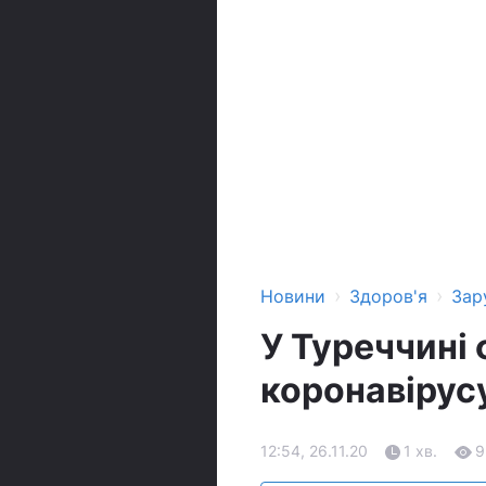
›
›
Новини
Здоров'я
Зар
У Туреччині 
коронавірус
12:54, 26.11.20
1 хв.
9