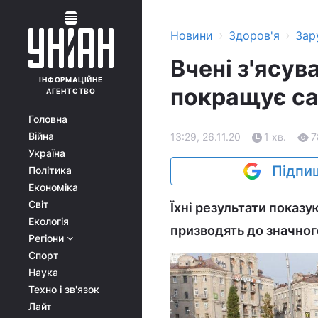
›
›
Новини
Здоров'я
Зар
Вчені з'ясув
ІНФОРМАЦІЙНЕ
покращує с
АГЕНТСТВО
Головна
Війна
13:29, 26.11.20
1 хв.
7
Україна
Підпиш
Політика
Економіка
Світ
Їхні результати показу
Екологія
призводять до значног
Регіони
Спорт
Наука
Техно і зв'язок
Лайт