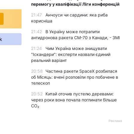
перемогу у кваліфікації Ліги конференцій
21:47
Анчоуси чи сардини: яка риба
корисніша
21:42
В Україну може потрапити
антидронова ракета CM-70 з Канади, - ЗМІ
k
21:24
Чим Україна може знищувати
"Іскандери": експерти назвали єдиний
реальний варіант
20:58
Частина ракети SpaceX розбилася
об Місяць: вчені розповіли про побачене в
телескоп
20:52
Китай оточив пустелю деревами:
через роки вона почала поглинати більше
CO₂
Реклама