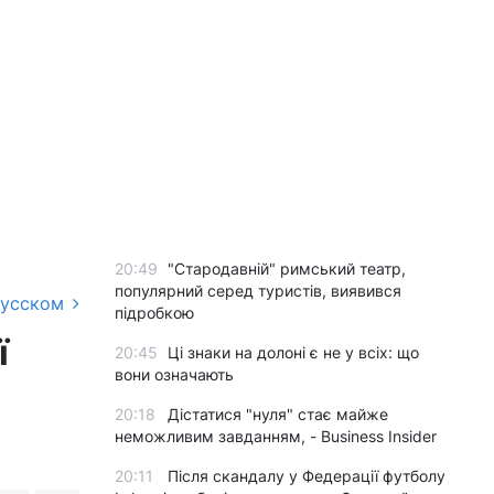
20:49
"Стародавній" римський театр,
популярний серед туристів, виявився
русском
підробкою
ї
20:45
Ці знаки на долоні є не у всіх: що
вони означають
20:18
Дістатися "нуля" стає майже
неможливим завданням, - Business Insider
20:11
Після скандалу у Федерації футболу