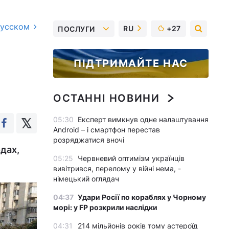
русском
RU
+27
ПОСЛУГИ
ПІДТРИМАЙТЕ НАС
ОСТАННІ НОВИНИ
05:30
Експерт вимкнув одне налаштування
Android – і смартфон перестав
розряджатися вночі
одах,
05:25
Червневий оптимізм українців
вивітрився, перелому у війні нема, -
німецький оглядач
04:37
Удари Росії по кораблях у Чорному
морі: у FP розкрили наслідки
04:31
214 мільйонів років тому астероїд