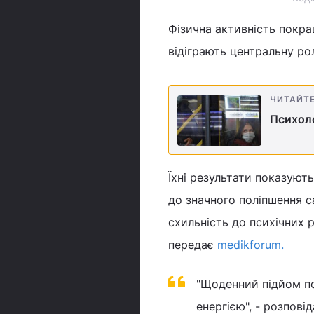
Фізична активність покра
відіграють центральну ро
ЧИТАЙТ
Психоло
Їхні результати показують
до значного поліпшення с
схильність до психічних 
передає
medikforum.
"Щоденний підйом п
енергією", - розпові