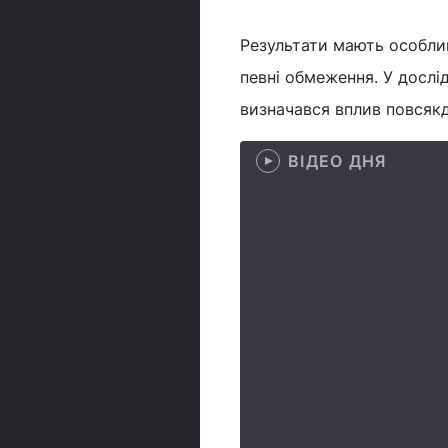
Результати мають особлив
певні обмеження. У досл
визначався вплив повсякд
ВІДЕО ДНЯ