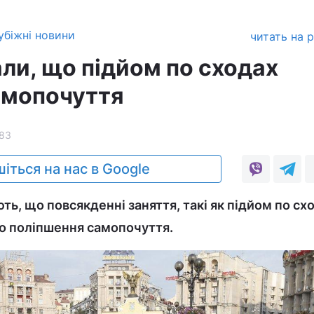
убіжні новини
читать на 
али, що підйом по сходах
амопочуття
83
іться на нас в Google
ють, що повсякденні заняття, такі як підйом по сх
о поліпшення самопочуття.