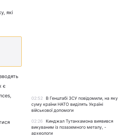
у, які
изводять
х є
nces,
02:52
В Генштабі ЗСУ повідомили, на яку
суму країни НАТО виділять Україні
військової допомоги
02:26
Кинджал Тутанхамона виявився
тися
викуваним із позаземного металу, -
археологи