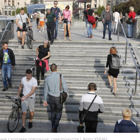
ння сходами покращує самопочуття \ фото УНІАН