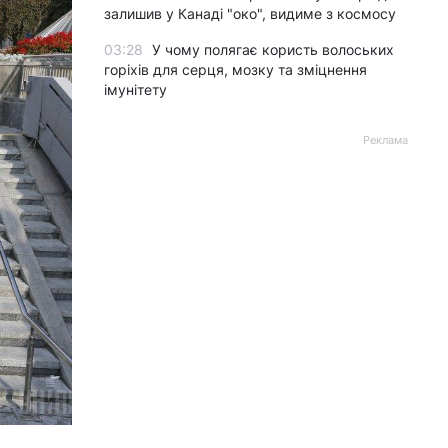
залишив у Канаді "око", видиме з космосу
03:28
У чому полягає користь волоських
горіхів для серця, мозку та зміцнення
імунітету
Реклама