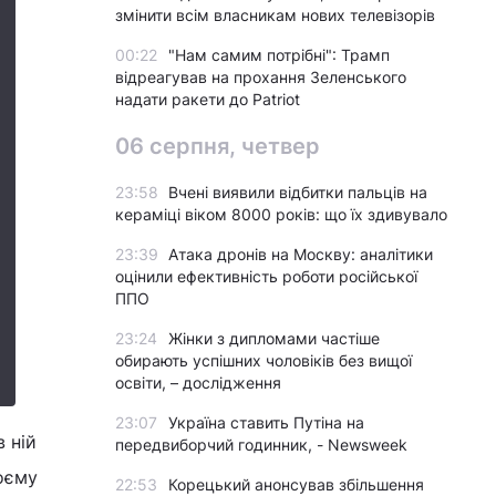
змінити всім власникам нових телевізорів
00:22
"Нам самим потрібні": Трамп
відреагував на прохання Зеленського
надати ракети до Patriot
06 серпня, четвер
23:58
Вчені виявили відбитки пальців на
кераміці віком 8000 років: що їх здивувало
23:39
Атака дронів на Москву: аналітики
оцінили ефективність роботи російської
ППО
23:24
Жінки з дипломами частіше
обирають успішних чоловіків без вищої
освіти, – дослідження
23:07
Україна ставить Путіна на
 ній
передвиборчий годинник, - Newsweek
оєму
22:53
Корецький анонсував збільшення