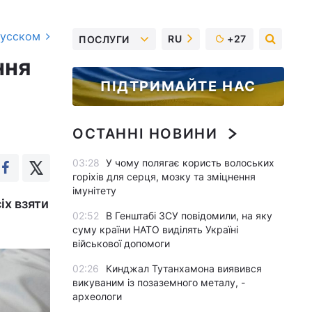
русском
RU
+27
ПОСЛУГИ
ння
ПІДТРИМАЙТЕ НАС
ОСТАННІ НОВИНИ
03:28
У чому полягає користь волоських
горіхів для серця, мозку та зміцнення
імунітету
іх взяти
02:52
В Генштабі ЗСУ повідомили, на яку
суму країни НАТО виділять Україні
військової допомоги
02:26
Кинджал Тутанхамона виявився
викуваним із позаземного металу, -
археологи