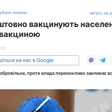
убіжні новини
читать на 
штовно вакцинують населе
 вакциною
022
іться на нас в Google
обровільна, проте влада переконливо закликає вс