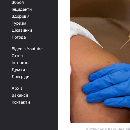
Зброя
Інциденти
Здоров'я
Туризм
Цікавинки
Погода
Відео з Youtube
Статті
Інтерв'ю
Думки
Лонгріди
Архів
Вакансії
Контакти
Китайська вакцина ві