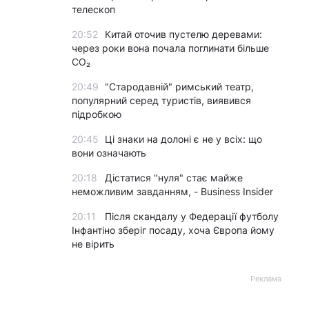
телескоп
20:52
Китай оточив пустелю деревами:
через роки вона почала поглинати більше
CO₂
20:49
"Стародавній" римський театр,
популярний серед туристів, виявився
підробкою
20:45
Ці знаки на долоні є не у всіх: що
вони означають
20:18
Дістатися "нуля" стає майже
неможливим завданням, - Business Insider
20:11
Після скандалу у Федерації футболу
Інфантіно зберіг посаду, хоча Європа йому
не вірить
Реклама