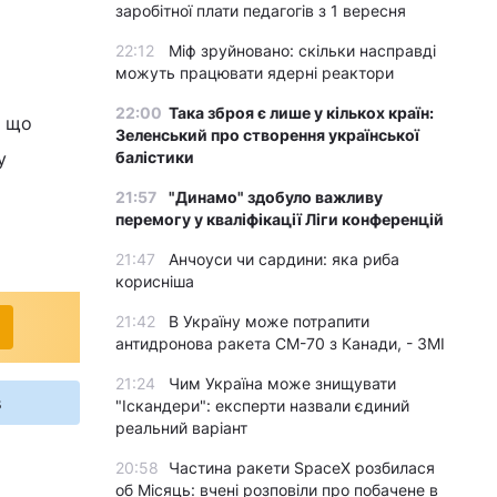
заробітної плати педагогів з 1 вересня
22:12
Міф зруйновано: скільки насправді
можуть працювати ядерні реактори
22:00
Така зброя є лише у кількох країн:
, що
Зеленський про створення української
у
балістики
21:57
"Динамо" здобуло важливу
перемогу у кваліфікації Ліги конференцій
21:47
Анчоуси чи сардини: яка риба
корисніша
21:42
В Україну може потрапити
антидронова ракета CM-70 з Канади, - ЗМІ
21:24
Чим Україна може знищувати
s
"Іскандери": експерти назвали єдиний
реальний варіант
20:58
Частина ракети SpaceX розбилася
об Місяць: вчені розповіли про побачене в