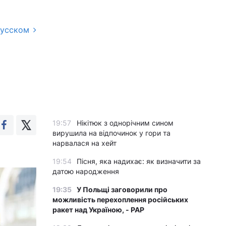
русском
19:57
Нікітюк з однорічним сином
вирушила на відпочинок у гори та
нарвалася на хейт
19:54
Пісня, яка надихає: як визначити за
датою народження
19:35
У Польщі заговорили про
можливість перехоплення російських
ракет над Україною, - PAP