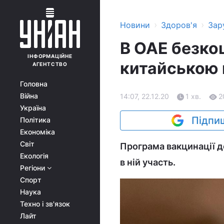
›
›
Новини
Здоров'я
Зар
В ОАЕ безко
ІНФОРМАЦІЙНЕ
китайською
АГЕНТСТВО
Головна
Війна
14:07, 22.12.20
1 хв.
2
Україна
Підпиш
Політика
Економіка
Світ
Програма вакцинації д
Екологія
в ній участь.
Регіони
Спорт
Наука
Техно і зв'язок
Лайт