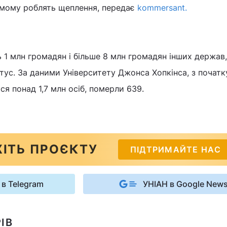
самому роблять щеплення, передає
kommersant.
 1 млн громадян і більше 8 млн громадян інших держав
ус. За даними Університету Джонса Хопкінса, з початк
ися понад 1,7 млн осіб, померли 639.
ІТЬ ПРОЄКТУ
ПІДТРИМАЙТЕ НАС
 в Telegram
УНІАН в Google New
ІВ