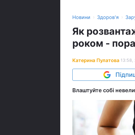
›
›
Новини
Здоров'я
Зар
Як розванта
роком - пора
Катерина Пулатова
13:58, 
Підпиш
Влаштуйте собі невел