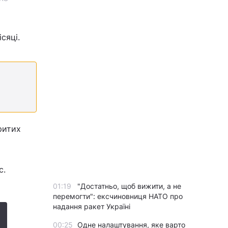
сяці.
ритих
с.
01:19
"Достатньо, щоб вижити, а не
перемогти": ексчиновниця НАТО про
надання ракет Україні
00:25
Одне налаштування, яке варто