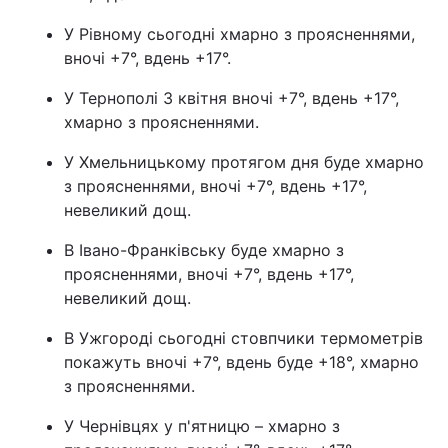
У Рівному сьогодні хмарно з проясненнями,
Лонгріди
вночі +7°, вдень +17°.
Відео з Youtube
Статті
У Тернополі 3 квітня вночі +7°, вдень +17°,
хмарно з проясненнями.
Інтерв'ю
Думки
У Хмельницькому протягом дня буде хмарно
Архів
Вакансії
з проясненнями, вночі +7°, вдень +17°,
невеликий дощ.
Контакти
В Івано-Франківську буде хмарно з
Послуги
проясненнями, вночі +7°, вдень +17°,
невеликий дощ.
В Ужгороді сьогодні стовпчики термометрів
покажуть вночі +7°, вдень буде +18°, хмарно
з проясненнями.
У Чернівцях у п'ятницю – хмарно з