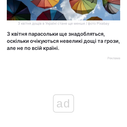
3 квітня дощів в Україні стане ще менше / фото Pixabay
3 квітня парасольки ще знадобляться,
оскільки очікуються невеликі дощі та грози,
але не по всій країні.
Реклама
ad