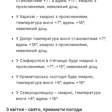
становитиме +7°, а вдень +17°, хмарно з
проясненнями, невеликий дощ.
У Харкові – хмарно з проясненнями,
температура вночі +7°, вдень +18°,
невеликий дощ.
У Дніпрі температура вночі становитиме +7°,
вдень +18°, хмарно з проясненнями,
невеликий дощ.
У Сімферополі в п'ятницю буде хмарно з
проясненнями, +7°...+15°, невеликий дощ.
У Краматорську сьогодні буде хмарно,
температура вночі +8°, вдень +18°.
У Сєвєродонецьку – хмарно, температура
вночі +8°, вдень +18°.
3 квітня - свято, прикмети погоди