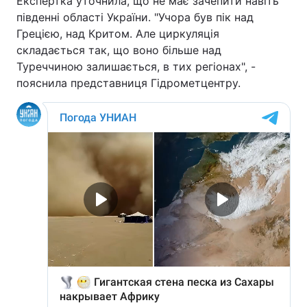
Експертка уточнила, що не має зачепити навіть
південні області України. "Учора був пік над
Грецією, над Критом. Але циркуляція
складається так, що воно більше над
Туреччиною залишається, в тих регіонах", -
пояснила представниця Гідрометцентру.