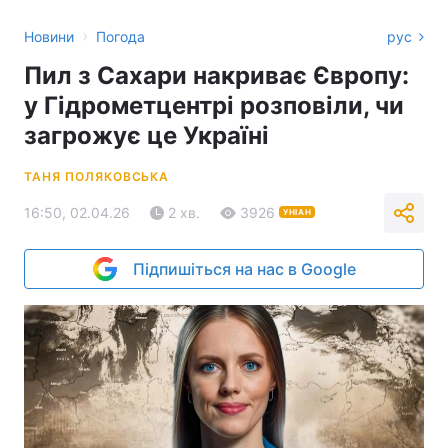
›
Новини
Погода
рус
Пил з Сахари накриває Європу:
у Гідрометцентрі розповіли, чи
загрожує це Україні
ТАНЯ ПОЛЯКОВСЬКА
16:50, 02.04.26
2 хв.
3926
УНІАН
Підпишіться на нас в Google