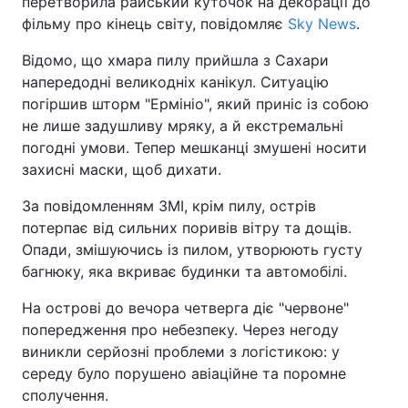
перетворила райський куточок на декорації до
фільму про кінець світу, повідомляє
Sky News
.
Відомо, що хмара пилу прийшла з Сахари
напередодні великодніх канікул. Ситуацію
погіршив шторм "Ермініо", який приніс із собою
не лише задушливу мряку, а й екстремальні
погодні умови. Тепер мешканці змушені носити
захисні маски, щоб дихати.
За повідомленням ЗМІ, крім пилу, острів
потерпає від сильних поривів вітру та дощів.
Опади, змішуючись із пилом, утворюють густу
багнюку, яка вкриває будинки та автомобілі.
На острові до вечора четверга діє "червоне"
попередження про небезпеку. Через негоду
виникли серйозні проблеми з логістикою: у
середу було порушено авіаційне та поромне
сполучення.