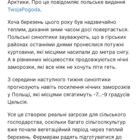
Арктики. Про це повідомляє польське видання
TwojaPogoda
.
Хоча березень цього року був надзвичайно
теплим, дихання зими часом досі повертається.
Польські синоптики зауважують, що в гірських
районах останніми днями пронеслися потужні
хуртовини, які місцями насипали до метра снігу.
А в рівнинних місцевостях продовжуються нічні
заморозки, які все ніяк не хочуть піти геть.
З середини наступного тижня синоптики
прогнозують навіть посилення нічних заморозків
у Польщі, які місцями сягатимуть -7…-9 градусів
Цельсія.
Усе це створює реальні загрози для сільського
господарства, оскільки багато сільгоспкультур
вже почали вегетаційний період через теплий
березень. Фермерам радять підготуватися до