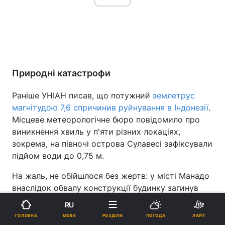
Природні катастрофи
Раніше УНІАН писав, що потужний
землетрус
магнітудою 7,6 спричинив руйнування в Індонезії
.
Місцеве метеорологічне бюро повідомило про
виникнення хвиль у п'яти різних локаціях,
зокрема, на півночі острова Сулавесі зафіксували
підйом води до 0,75 м.
На жаль, не обійшлося без жертв: у місті Манадо
внаслідок обвалу конструкції будинку загинув
місцевий житель.
RU
Реклама
МОВА
ГОЛОВНА
РОЗДІЛИ
ПОГОДА
ЛАЙТ