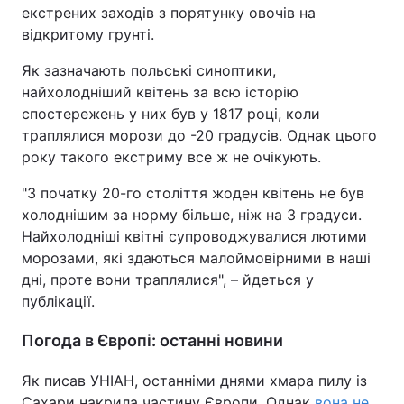
екстрених заходів з порятунку овочів на
відкритому грунті.
Як зазначають польські синоптики,
найхолодніший квітень за всю історію
спостережень у них був у 1817 році, коли
траплялися морози до -20 градусів. Однак цього
року такого екстриму все ж не очікують.
"З початку 20-го століття жоден квітень не був
холоднішим за норму більше, ніж на 3 градуси.
Найхолодніші квітні супроводжувалися лютими
морозами, які здаються малоймовірними в наші
дні, проте вони траплялися", – йдеться у
публікації.
Погода в Європі: останні новини
Як писав УНІАН, останніми днями хмара пилу із
Сахари накрила частину Європи. Однак
вона не