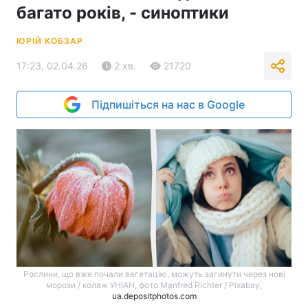
багато років, - синоптики
ЮРІЙ КОБЗАР
17:23, 02.04.26
2 хв.
21720
Підпишіться на нас в Google
Рослини, що вже почали вегетацію, можуть загинути через нові
морози / колаж УНІАН, фото Manfred Richter / Pixabay,
ua.depositphotos.com