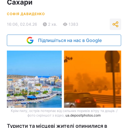
Сахари
СОФІЯ ДАВИДЕНКО
16:06, 02.04.26
2 хв.
1383
Підпишіться на нас в Google
Крім пилу, острів потерпає від сильних поривів вітру та дощів. /
фото скріншот з відео,
ua.depositphotos.com
Туристи та місцеві жителі опинилися в