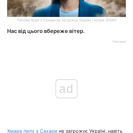
Пилова буря з Сахари не загрожує Україні / колаж УНІАН
Нас від цього вбереже вітер.
Реклама
ad
Хмара пилу з Сахари
не загрожує Україні, навіть