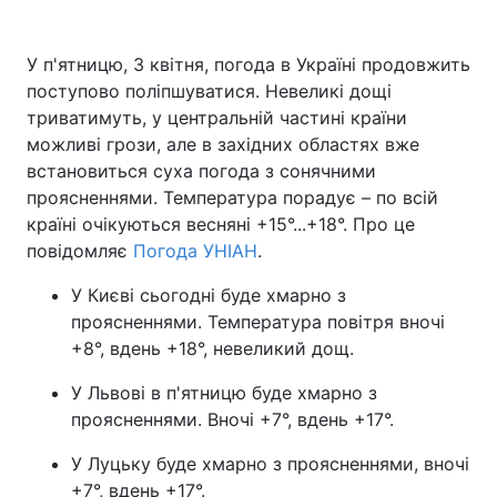
У п'ятницю, 3 квітня, погода в Україні продовжить
поступово поліпшуватися. Невеликі дощі
Головна
Війна
триватимуть, у центральній частині країни
можливі грози, але в західних областях вже
Україна
Політика
встановиться суха погода з сонячними
Економіка
Світ
проясненнями. Температура порадує – по всій
країні очікуються весняні +15°...+18°. Про це
Спорт
Наука
повідомляє
Погода УНІАН
.
Техно і зв'язок
Лайт
У Києві сьогодні буде хмарно з
проясненнями. Температура повітря вночі
Зброя
Інциденти
+8°, вдень +18°, невеликий дощ.
Здоров'я
Туризм
У Львові в п'ятницю буде хмарно з
проясненнями. Вночі +7°, вдень +17°.
Цікавинки
Погода
У Луцьку буде хмарно з проясненнями, вночі
Екологія
Регіони
+7°, вдень +17°.