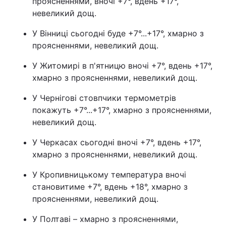
проясненнями, вночі +7°, вдень +17°,
невеликий дощ.
Тема оформлення
У Вінниці сьогодні буде +7°...+17°, хмарно з
проясненнями, невеликий дощ.
У Житомирі в п'ятницю вночі +7°, вдень +17°,
хмарно з проясненнями, невеликий дощ.
У Чернігові стовпчики термометрів
покажуть +7°...+17°, хмарно з проясненнями,
невеликий дощ.
У Черкасах сьогодні вночі +7°, вдень +17°,
хмарно з проясненнями, невеликий дощ.
У Кропивницькому температура вночі
становитиме +7°, вдень +18°, хмарно з
проясненнями, невеликий дощ.
У Полтаві – хмарно з проясненнями,