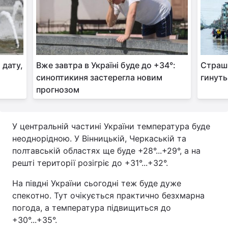
Тема оформлення
 дату,
Вже завтра в Україні буде до +34°:
Страшн
синоптикиня застерегла новим
гинуть
прогнозом
У центральній частині України температура буде
неоднорідною. У Вінницькій, Черкаській та
полтавській областях ще буде +28°...+29°, а на
решті території розігріє до +31°...+32°.
На півдні України сьогодні теж буде дуже
спекотно. Тут очікується практично безхмарна
погода, а температура підвищиться до
+30°...+35°.