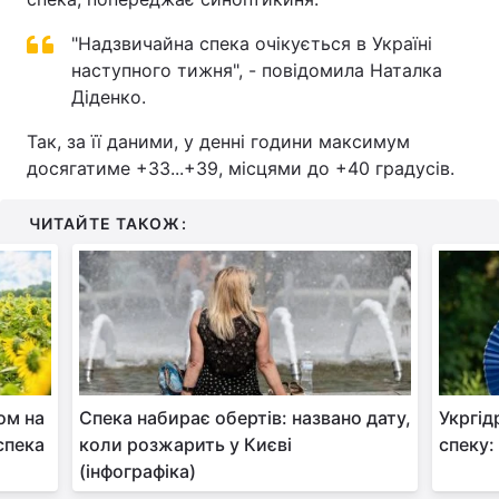
"Надзвичайна спека очікується в Україні
наступного тижня", - повідомила Наталка
Діденко.
Так, за її даними, у денні години максимум
досягатиме +33...+39, місцями до +40 градусів.
ЧИТАЙТЕ ТАКОЖ:
ом на
Спека набирає обертів: названо дату,
Укргід
 спека
коли розжарить у Києві
спеку:
(інфографіка)