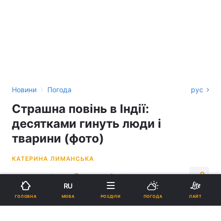
›
Новини
Погода
рус
Страшна повінь в Індії:
десятками гинуть люди і
тварини (фото)
КАТЕРИНА ЛИМАНСЬКА
10:43, 06.07.24
2 хв.
4198
RU
МОВА
ГОЛОВНА
РОЗДІЛИ
ПОГОДА
ЛАЙТ
Підпишіться на нас в Google