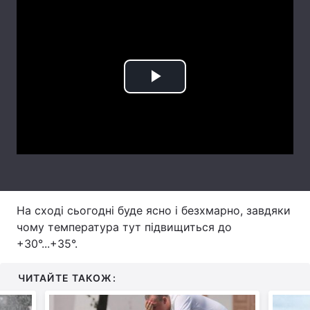
Лонгріди
Відео з Youtube
Статті
Play
Інтерв'ю
Думки
Video
Архів
Вакансії
Контакти
Послуги
На сході сьогодні буде ясно і безхмарно, завдяки
чому температура тут підвищиться до
+30°...+35°.
ЧИТАЙТЕ ТАКОЖ: