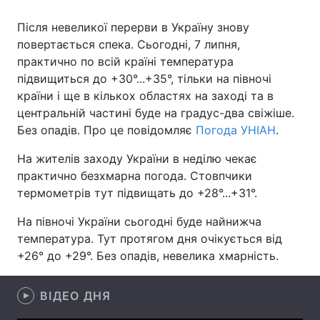
Після невеликої перерви в Україну знову
повертається спека. Сьогодні, 7 липня,
практично по всій країні температура
Головна
Війна
підвищиться до +30°...+35°, тільки на півночі
Україна
Політика
країни і ще в кількох областях на заході та в
центральній частині буде на градус-два свіжіше.
Економіка
Світ
Без опадів. Про це повідомляє
Погода УНІАН
.
Спорт
Наука
На жителів заходу України в неділю чекає
практично безхмарна погода. Стовпчики
Техно і зв'язок
Лайт
термометрів тут підвищать до +28°...+31°.
Зброя
Інциденти
На півночі України сьогодні буде найнижча
температура. Тут протягом дня очікується від
Здоров'я
Туризм
+26° до +29°. Без опадів, невелика хмарність.
Цікавинки
Погода
ВІДЕО ДНЯ
Екологія
Регіони