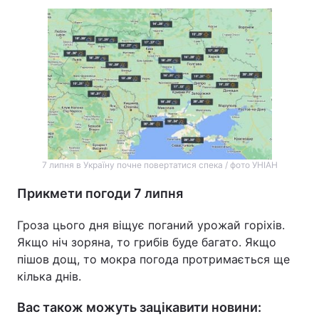
7 липня в Україну почне повертатися спека / фото УНІАН
Прикмети погоди 7 липня
Гроза цього дня віщує поганий урожай горіхів.
Якщо ніч зоряна, то грибів буде багато. Якщо
пішов дощ, то мокра погода протримається ще
кілька днів.
Вас також можуть зацікавити новини: