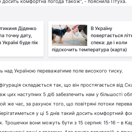
це досить комфортна погода також", - пояснила Птуха.
тикиня Діденко
В Україну
ла точну дату,
повертається літ
 Україні буде пік
спека: де і коли
підскочить температура (карта)
нь над Україною переважатиме поле високого тиску.
фігурація складається так, що він простягається від Ск
ж цих наступних 5 діб забезпечить нам у більшості об
той же час, за рахунок того, що повітряні потоки перев
зберігатиметься у ці 5 днів такий досить комфортний фо
. Трошечки вони можуть бути з 15 серпня: 15-16 – в Ка