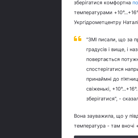
зберігатися комфортна
п
температурами +10°...+16
Укргідрометцентру Наталі
"ЗМІ писали, що за 
градусів і вище, і н
повертається потужн
спостерігатися напри
принаймні до п’ятниц
свіженькі, +10°...+16
зберігатися", - сказа
Вона зауважила, що у пів
температура - там вночі +1