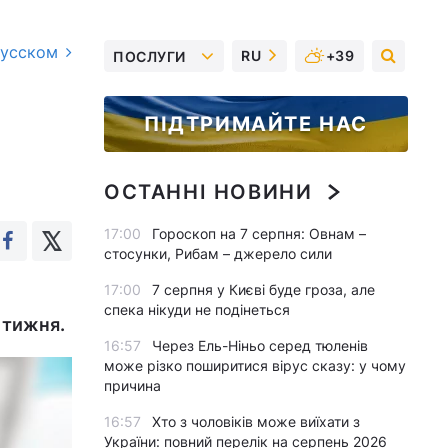
русском
RU
+39
ПОСЛУГИ
ПІДТРИМАЙТЕ НАС
ОСТАННІ НОВИНИ
17:00
Гороскоп на 7 серпня: Овнам –
стосунки, Рибам – джерело сили
17:00
7 серпня у Києві буде гроза, але
спека нікуди не подінеться
 тижня.
16:57
Через Ель-Ніньо серед тюленів
може різко поширитися вірус сказу: у чому
причина
16:57
Хто з чоловіків може виїхати з
України: повний перелік на серпень 2026