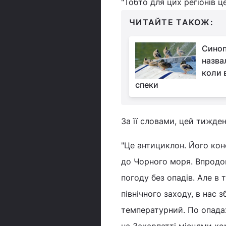
"Тобто для цих регіонів 
ЧИТАЙТЕ ТАКОЖ:
Синоп
назва
коли в
спеки
За її словами, цей тижде
"Це антициклон. Його кон
до Чорного моря. Впродов
погоду без опадів. Але в 
північного заходу, в нас 
температурний. По опадах