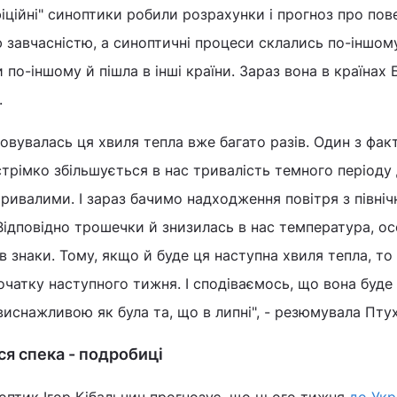
іційні" синоптики робили розрахунки і прогноз про пов
ю завчасністю, а синоптичні процеси склались по-іншому
по-іншому й пішла в інші країни. Зараз вона в країнах 
ї.
овувалась ця хвиля тепла вже багато разів. Один з факт
стрімко збільшується в нас тривалість темного періоду 
тривалими. І зараз бачимо надходження повітря з північ
 Відповідно трошечки й знизилась в нас температура, о
я в знаки. Тому, якщо й буде ця наступна хвиля тепла, то
початку наступного тижня. І сподіваємось, що вона буде
иснажливою як була та, що в липні", - резюмувала Пту
ся спека - подробиці