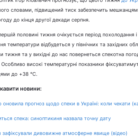
оптик Ігор Кібальчич прогнозує, що цього тижня
до Укр
 його словами, підвищений тиск забезпечить мешканцям
году до кінця другої декади серпня.
першій половині тижня очікується період похолодання і
ня температури відбудеться у північних та західних об
ни тижня та у вихідні до нас повернеться спекотна пого
. Особливо високі температурні показники фіксуватиму
цями до +38 °С.
кавити новини:
 оновила прогноз щодо спеки в Україні: коли чекати (к
иться спека: синоптикиня назвала точну дату
и зафіксували дивовижне атмосферне явище (відео)