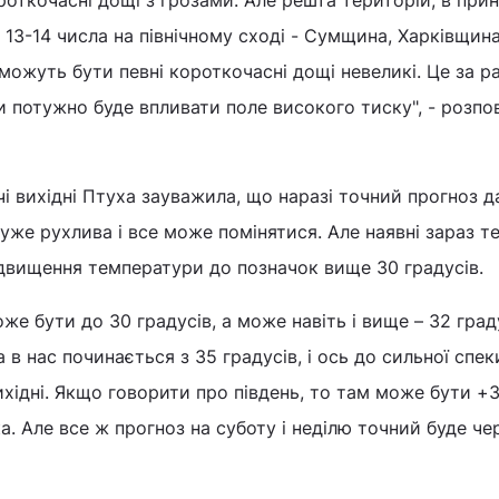
роткочасні дощі з грозами. Але решта територій, в прин
 13-14 числа на північному сході - Сумщина, Харківщина
можуть бути певні короткочасні дощі невеликі. Це за р
и потужно буде впливати поле високого тиску", - розпо
 вихідні Птуха зауважила, що наразі точний прогноз д
же рухлива і все може помінятися. Але наявні зараз те
двищення температури до позначок вище 30 градусів.
же бути до 30 градусів, а може навіть і вище – 32 град
 в нас починається з 35 градусів, і ось до сильної спек
ихідні. Якщо говорити про південь, то там може бути +3
а. Але все ж прогноз на суботу і неділю точний буде че