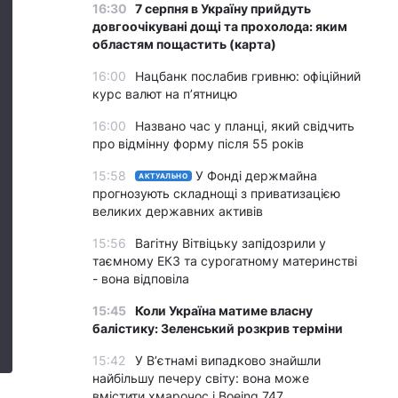
16:30
7 серпня в Україну прийдуть
довгоочікувані дощі та прохолода: яким
областям пощастить (карта)
16:00
Нацбанк послабив гривню: офіційний
курс валют на п’ятницю
16:00
Названо час у планці, який свідчить
про відмінну форму після 55 років
15:58
У Фонді держмайна
АКТУАЛЬНО
прогнозують складнощі з приватизацією
великих державних активів
15:56
Вагітну Вітвіцьку запідозрили у
таємному ЕКЗ та сурогатному материнстві
- вона відповіла
15:45
Коли Україна матиме власну
балістику: Зеленський розкрив терміни
15:42
У Вʼєтнамі випадково знайшли
найбільшу печеру світу: вона може
вмістити хмарочос і Boeing 747