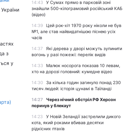
аїни
14:43
У Сумах прямо в парковій зоні
знайшли 500-кілограмовий російський КАБ
 України
(відео)
14:39
Цей рок-хіт 1970 року ніколи не був
№1, але став найвидатнішою піснею усіх
часів
ластях
14:37
Які дерева у дворі можуть зупинити
да з
вогонь у разі пожежі: перелік видів
ться у
14:33
Малюк носорога показав 10 левам,
хто на дорозі головний: кумедне відео
14:30
За кілька годин загинуло понад 230
тисяч людей: історія цунамі в Таїланді
14:27
Через нічний обстріл РФ Херсон
арта)
поринув у блекаут
14:23
У Новій Зеландії застрелили дикого
кота, який роками вбивав десятки
рідкісних птахів