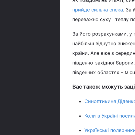
Як повідомляв УНІАН, син
прийде сильна спека
. За
переважно суху і теплу по
За його розрахунками, у 
найбільш відчутно знижен
країни. Але вже з середи
південно-західної Європи
південних областях – міс
Вас також можуть заці
Синоптикиня Діденко
Коли в Україні посил
Українські полярник