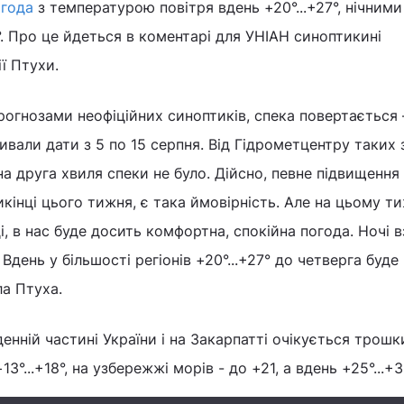
огода
з температурою повітря вдень +20°...+27°, нічними
°. Про це йдеться в коментарі для УНІАН синоптикині
ї Птухи.
прогнозами неофіційних синоптиків, спека повертається 
азивали дати з 5 по 15 серпня. Від Гідрометцентру таких 
а друга хвиля спеки не було. Дійсно, певне підвищення
кінці цього тижня, є така ймовірність. Але на цьому ти
і, в нас буде досить комфортна, спокійна погода. Ночі в
°. Вдень у більшості регіонів +20°...+27° до четверга буде
ла Птуха.
денній частині України і на Закарпатті очікується трош
3°...+18°, на узбережжі морів - до +21, а вдень +25°...+31