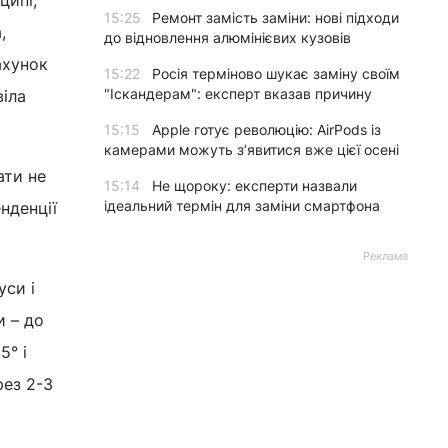
ципі,
15:25
Ремонт замість заміни: нові підходи
,
до відновлення алюмінієвих кузовів
ахунок
15:22
Росія терміново шукає заміну своїм
"Іскандерам": експерт вказав причину
віла
15:15
Apple готує революцію: AirPods із
камерами можуть з’явитися вже цієї осені
ати не
15:14
Не щороку: експерти назвали
ідеальний термін для заміни смартфона
нденції
Реклама
уси і
и – до
5° і
рез 2-3