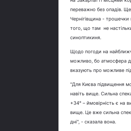
на Закарпатті місцями ко
переважно без опадів. Ще
Чернігівщина - трошечки 
того, що там не настільк
синоптикиня.
Щодо погоди на найближчі
можливо, бо атмосфера ду
вказують про можливе пі
"Для Києва підвищення мо
навіть вище. Сильна спека
+34° – ймовірність є на в
вище. Це вже сильна спек
дні", - сказала вона.