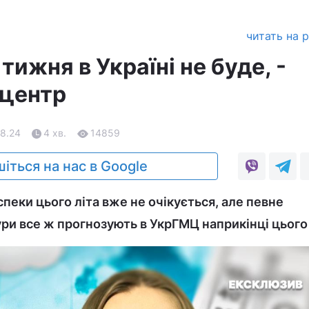
читать на 
тижня в Україні не буде, -
тцентр
08.24
4 хв.
14859
іться на нас в Google
спеки цього літа вже не очікується, але певне
и все ж прогнозують в УкрГМЦ наприкінці цього