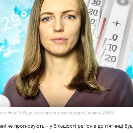
их в Україні буде комфортна температура / колаж УНІАН
ні не прогнозують - у більшості регіонів до п’ятниці буд