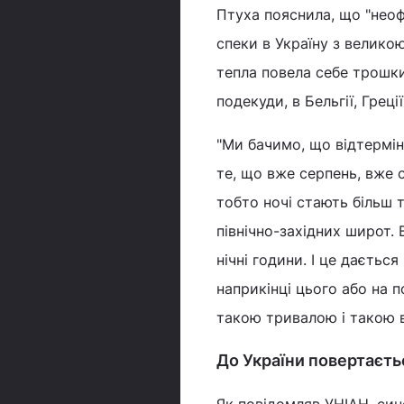
Птуха пояснила, що "неоф
спеки в Україну з велико
тепла повела себе трошки 
подекуди, в Бельгії, Греці
"Ми бачимо, що відтермін
те, що вже серпень, вже 
тобто ночі стають більш 
північно-західних широт.
нічні години. І це даєтьс
наприкінці цього або на 
такою тривалою і такою в
До України повертаєть