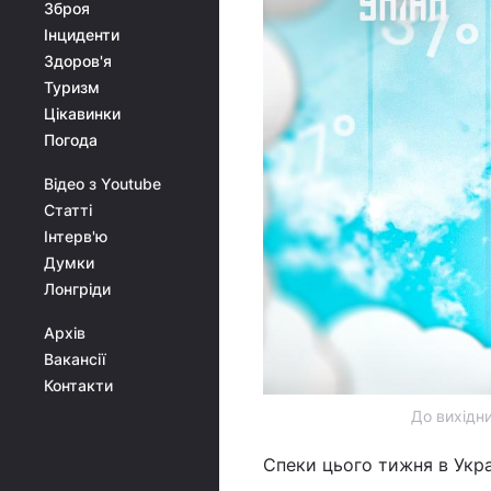
Зброя
Інциденти
Здоров'я
Туризм
Цікавинки
Погода
Відео з Youtube
Статті
Інтерв'ю
Думки
Лонгріди
Архів
Вакансії
Контакти
До вихідн
Спеки цього тижня в Украї