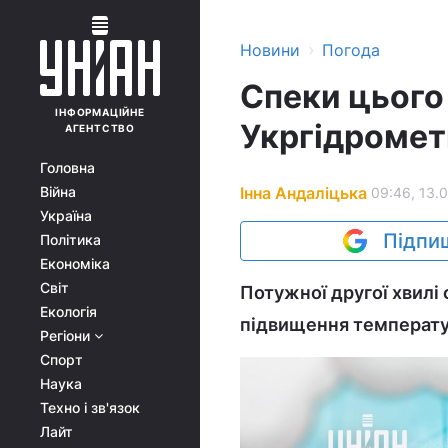
›
Новини
Погода
Спеки цього 
ІНФОРМАЦІЙНЕ
Укргідроме
АГЕНТСТВО
Головна
Інна Андаліцька
Війна
09:46, 13.
Україна
Підпиш
Політика
Економіка
Світ
Потужної другої хвилі 
Екологія
підвищення температур
Регіони
Спорт
Наука
Техно і зв'язок
Лайт