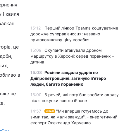
ернення
 і хвиля
Балкан
15:12
Перший лінкор Трампа коштуватиме
дорожче суперавіаносця: названо
приголомшливу ціну корабля
орів, це
15:09
Окупанти атакували дроном
доби,
маршрутку в Херсоні: серед поранених –
дитина
них,
15:08
Росіяни завдали ударів по
собливо в
Дніпропетровщині: загинуло пʼятеро
людей, багато поранених
 вже не
15:00
5 речей, які потрібно зробити одразу
після покупки нового iPhone
ха.
14:57
"Ми вперше готуємось до
УНІАН
зими так, як мали завжди", - енергетичний
експерт Олександр Харченко