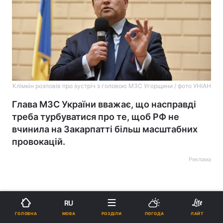
Клімкін розповів про зустріч з головою МЗС Угорщини / фото УНІАН
Глава МЗС України вважає, що насправді
треба турбуватися про те, щоб РФ не
вчинила на Закарпатті більш масштабних
провокацій.
Реклама
RU
МОВА
ГОЛОВНА
РОЗДІЛИ
ПОГОДА
ЛАЙТ