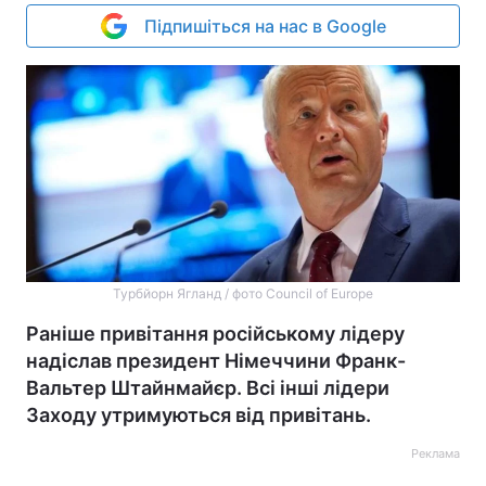
Підпишіться на нас в Google
Турбйорн Ягланд / фото Council of Europe
Раніше привітання російському лідеру
надіслав президент Німеччини Франк-
Вальтер Штайнмайєр. Всі інші лідери
Заходу утримуються від привітань.
Реклама