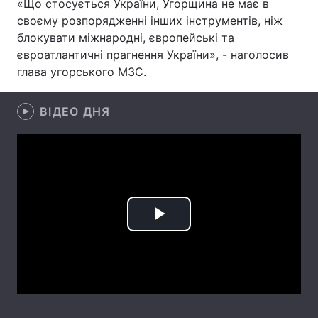
«Що стосується України, Угорщина не має в
своєму розпорядженні інших інструментів, ніж
Лонгріди
блокувати міжнародні, європейські та
євроатлантичні прагнення України», - наголосив
Відео з Youtube
Статті
глава угорського МЗС.
Інтерв'ю
Думки
ВІДЕО ДНЯ
Архів
Вакансії
Контакти
Послуги
Play
Video