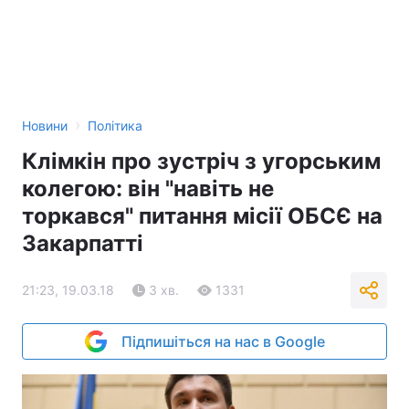
›
Новини
Політика
Клімкін про зустріч з угорським
колегою: він "навіть не
торкався" питання місії ОБСЄ на
Закарпатті
21:23, 19.03.18
3 хв.
1331
Підпишіться на нас в Google