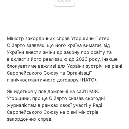
Головна
Війна
Україна
Політика
Міністр закордонних справ Угорщини Петер
Сійярто заявляє, що його країна вимагає від
Економіка
Світ
України внести зміни до закону про освіту та
відкласти його реалізацію до 2023 року, інакше
Спорт
Наука
блокуватиме важливі для України зустрічі на рівні
Європейського Союзу та Організації
Техно і зв'язок
Лайт
північноатлантичного договору (НАТО).
Зброя
Інциденти
Як йдеться у повідомленні на сайті МЗС
Угорщини, про це Сійярто сказав сьогодні
Здоров'я
Туризм
журналістам в рамках своєї участі у Раді
Європейського Союзу на рівні міністрів
Цікавинки
Погода
закордонних справ.
Екологія
Регіони