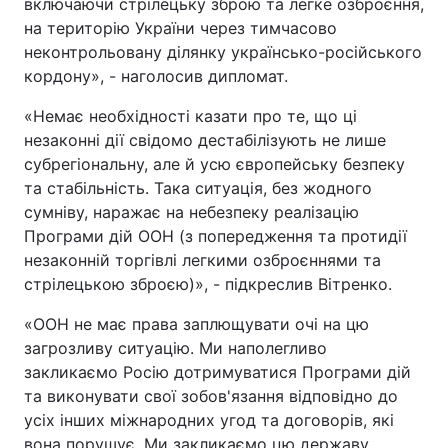
включаючи стрілецьку зброю та легке озброєння,
на територію України через тимчасово
неконтрольовану ділянку українсько-російського
кордону», - наголосив дипломат.
«Немає необхідності казати про те, що ці
незаконні дії свідомо дестабілізують не лише
субрегіональну, але й усю європейську безпеку
та стабільність. Така ситуація, без жодного
сумніву, наражає на небезпеку реалізацію
Програми дій ООН (з попередження та протидії
незаконній торгівлі легкими озброєннями та
стрілецькою зброєю)», - підкреслив Вітренко.
«ООН не має права заплющувати очі на цю
загрозливу ситуацію. Ми наполегливо
закликаємо Росію дотримуватися Програми дій
та виконувати свої зобов'язання відповідно до
усіх інших міжнародних угод та договорів, які
вона порушує. Ми закликаємо цю державу