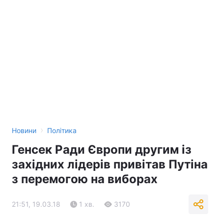
›
Новини
Політика
Генсек Ради Європи другим із
західних лідерів привітав Путіна
з перемогою на виборах
21:51, 19.03.18
1 хв.
3170