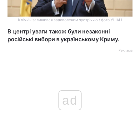
Клімкін залишився задоволеним зустріччю / фото УНІАН
В центрі уваги також були незаконні
російські вибори в українському Криму.
Реклама
ad