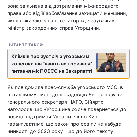
вона звільнена від дотримання міжнародного
права або від її зобов'язання захищати меншини,
які проживають на її території», - зауважив
міністр закордонних справ Угорщини.
ЧИТАЙТЕ ТАКОЖ
Клімкін про зустріч з угорським
колегою: він "навіть не торкався"
питання місії ОБСЄ на Закарпатті
Як повідомила прес-служба угорського МЗС, в
останньому листі до посадовців Євросоюзу та
генерального секретаря НАТО, Сійярто
наголосив, що «Угорщина охоче повернеться до
позиції підтримки України, якщо Київ
гарантуватиме, що закон про освіту не набуде
чинності до 2023 року і що до його тексту