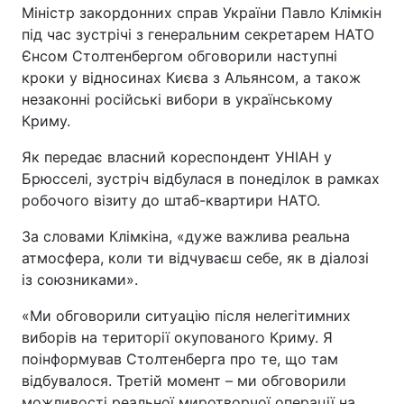
Міністр закордонних справ України Павло Клімкін
під час зустрічі з генеральним секретарем НАТО
Єнсом Столтенбергом обговорили наступні
кроки у відносинах Києва з Альянсом, а також
незаконні російські вибори в українському
Криму.
Як передає власний кореспондент УНІАН у
Брюсселі, зустріч відбулася в понеділок в рамках
робочого візиту до штаб-квартири НАТО.
За словами Клімкіна, «дуже важлива реальна
атмосфера, коли ти відчуваєш себе, як в діалозі
із союзниками».
«Ми обговорили ситуацію після нелегітимних
виборів на території окупованого Криму. Я
поінформував Столтенберга про те, що там
відбувалося. Третій момент – ми обговорили
можливості реальної миротворчої операції на