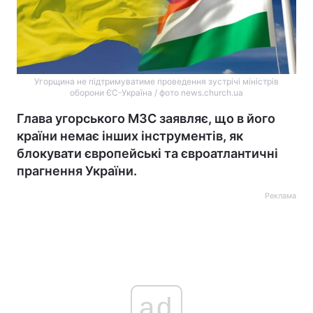
Угорщина не підтримуватиме проведення зустрічі міністрів
оборони ЄС-Україна / фото news.church.ua
Глава угорського МЗС заявляє, що в його
країни немає інших інструментів, як
блокувати європейські та євроатлантичні
прагнення України.
Реклама
ad