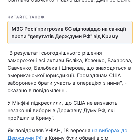
ЧИТАЙТЕ ТАКОЖ
МЗС Росії пригрозив ЄС відповіддю на санкції
проти "депутатів Держдуми РФ" від Криму
"В результаті сьогоднішнього рішення
заморожені всі активи Бєліка, Козенко, Бахарєва,
Савченко, Бальбека і Шперова, що знаходяться в
американської юрисдикції. Громадянам США
заборонено брати участь в операціях з ними", -
сказано в повідомленні.
У Мінфіні підкреслили, що США не визнають
незаконні вибори в Державну Думу РФ, які
пройшли в Криму".
Як повідомляв УНІАН, 18 вересня
на виборах до
Держдуми РФ
в Криму були обрані вісім