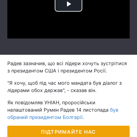
Play
Лонгріди
Video
Відео з Youtube
Статті
Інтерв'ю
Думки
Архів
Вакансії
Радев зазначив, що всі лідери хочуть зустрітися
Контакти
з президентом США і президентом Росії.
"Я хочу, щоб під час мого мандата був діалог з
Послуги
лідерами обох держав", - сказав він.
Як повідомляв УНІАН, проросійськи
налаштований Румен Радев 14 листопада
був
обраний президентом Болгарії
.
ПІДТРИМАЙТЕ НАС