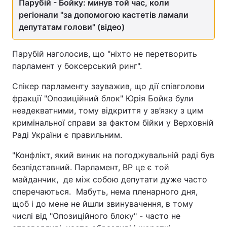
Парубій - Бойку: минув той час, коли
регіонали "за допомогою кастетів ламали
депутатам голови" (відео)
Парубій наголосив, що "ніхто не перетворить
парламент у боксерський ринг".
Спікер парламенту зауважив, що дії співголови
фракції "Опозиційний блок" Юрія Бойка були
неадекватними, тому відкриття у зв’язку з цим
кримінальної справи за фактом бійки у Верховній
Раді України є правильним.
"Конфлікт, який виник на погоджувальній раді був
безпідставний. Парламент, ВР це є той
майданчик, де між собою депутати дуже часто
сперечаються. Мабуть, нема пленарного дня,
щоб і до мене не йшли звинувачення, в тому
числі від "Опозиційного блоку" - часто не