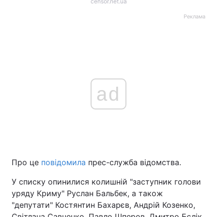
censor.net.ua
Реклама
ad
Про це
повідомила
прес-служба відомства.
У списку опинилися колишній "заступник голови
уряду Криму" Руслан Бальбек, а також
"депутати" Костянтин Бахарєв, Андрій Козенко,
Світлана Савченко, Павло Шперов, Дмитро Бєлік.