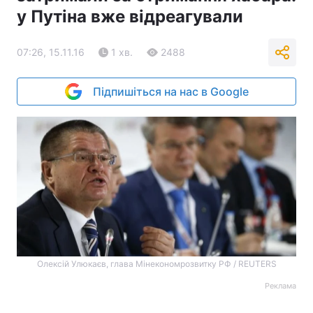
у Путіна вже відреагували
07:26, 15.11.16
1 хв.
2488
Підпишіться на нас в Google
Олексій Улюкаєв, глава Мінекономрозвитку РФ / REUTERS
Реклама