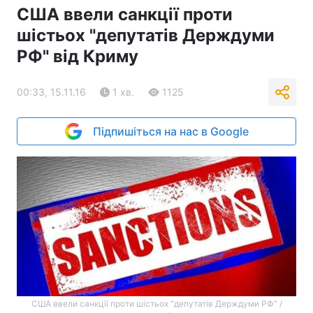
США ввели санкції проти
шістьох "депутатів Держдуми
РФ" від Криму
00:33, 15.11.16
1 хв.
1125
Підпишіться на нас в Google
США ввели санкції проти шістьох "депутатів Держдуми РФ" /