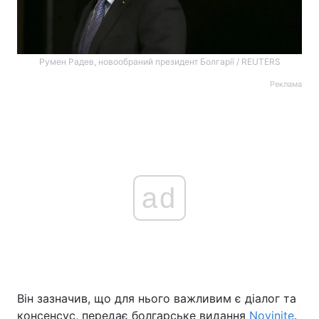
Румен Радев, новообраний президент Болгарії / REUTERS
Реклама
ad
Він зазначив, що для нього важливим є діалог та
консенсус, передає болгарське видання
Novinite
.