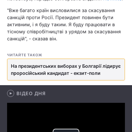
"Вже багато країн висловилися за скасування
санкцій проти Росії. Президент повинен бути
активним, і я буду таким. Я буду працювати в
Головна
Війна
тісному співробітництві з урядом за скасування
санкцій", - сказав він.
Україна
Політика
Економіка
Світ
ЧИТАЙТЕ ТАКОЖ
Спорт
Наука
На президентських виборах у Болгарії лідирує
проросійський кандидат - екзит-поли
Техно і зв'язок
Лайт
Зброя
Інциденти
ВІДЕО ДНЯ
Здоров'я
Туризм
Цікавинки
Погода
Екологія
Регіони