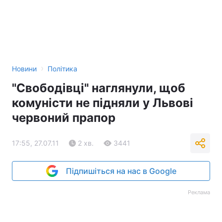
›
Новини
Політика
"Свободівці" наглянули, щоб
комуністи не підняли у Львові
червоний прапор
17:55, 27.07.11
2 хв.
3441
Підпишіться на нас в Google
Реклама