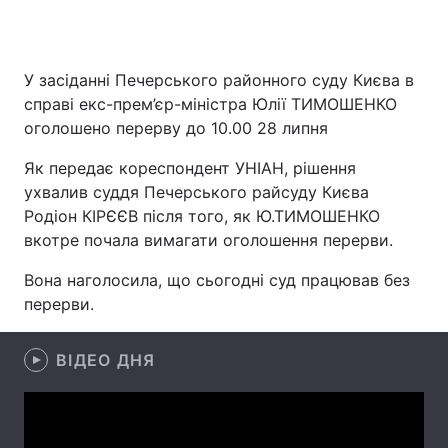
У засіданні Печерського районного суду Києва в
Головна
Війна
справі екс-прем’єр-міністра Юлії ТИМОШЕНКО
оголошено перерву до 10.00 28 липня
Україна
Політика
Як передає кореспондент УНІАН, рішення
Економіка
Світ
ухвалив суддя Печерського райсуду Києва
Родіон КІРЄЄВ після того, як Ю.ТИМОШЕНКО
Спорт
Наука
вкотре почала вимагати оголошення перерви.
Техно і зв'язок
Лайт
Вона наголосила, що сьогодні суд працював без
перерви.
Зброя
Інциденти
Здоров'я
Туризм
ВІДЕО ДНЯ
Цікавинки
Погода
Екологія
Регіони