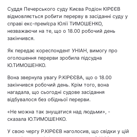
Суддя Печерського суду Києва Родіон КІРЄЄВ
відмовляється робити перерву в засіданні суду у
справі екс-прем’єра Юлії ТИМОШЕНКО,
незважаючи на те, що о 18.00 робочий день
закінчився.
Як передає кореспондент УНІАН, вимогу про
оголошення перерви зробила підсудна
Ю.ТИМОШЕНКО.
Вона звернула увагу Р.КІРЄЄВА, що о 18.00
закінчився робочий день. Крім того, вона
нагадала, що сьогодні судове засідання
відбувалося без обідньої перерви.
«Не можна так знущатися над людьми», -
сказала Ю.ТИМОШЕНКО.
У свою чергу Р.КІРЄЄВ наголосив, що свідки у цій