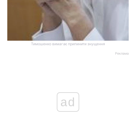
Тимошенко вимагає припинити знущення
Реклама
ad