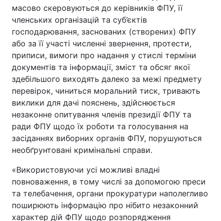
масово скеровуються до керівників ФПУ, її
членських організацій та суб’єктів
господарювання, заснованих (створених) ФПУ
або за її участі численні звернення, протести,
приписи, вимоги про надання у стислі терміни
документів та інформації, зміст та обсяг якої
здебільшого виходять далеко за межі предмету
перевірок, чиниться моральний тиск, тривають
виклики для дачі пояснень, здійснюється
незаконне опитування членів президії ФПУ та
ради ФПУ щодо їх роботи та голосування на
засіданнях виборних органів ФПУ, порушуються
необґрунтовані кримінальні справи.
«Використовуючи усі можливі владні
повноваження, в тому числі за допомогою преси
та телебачення, органи прокуратури наполегливо
поширюють інформацію про нібито незаконний
характер дій ФПУ щодо розпорядження