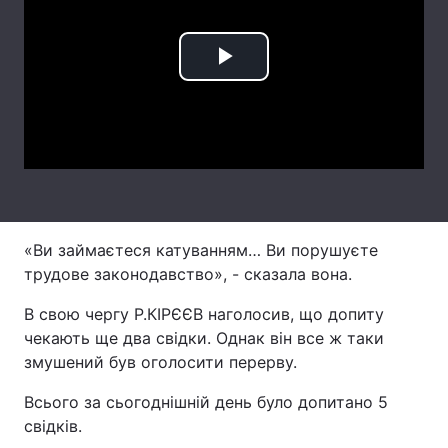
Лонгріди
Play
Відео з Youtube
Статті
Video
Інтерв'ю
Думки
Архів
Вакансії
Контакти
«Ви займаєтеся катуванням… Ви порушуєте
Послуги
трудове законодавство», - сказала вона.
В свою чергу Р.КІРЄЄВ наголосив, що допиту
чекають ще два свідки. Однак він все ж таки
змушений був оголосити перерву.
Всього за сьогоднішній день було допитано 5
свідків.