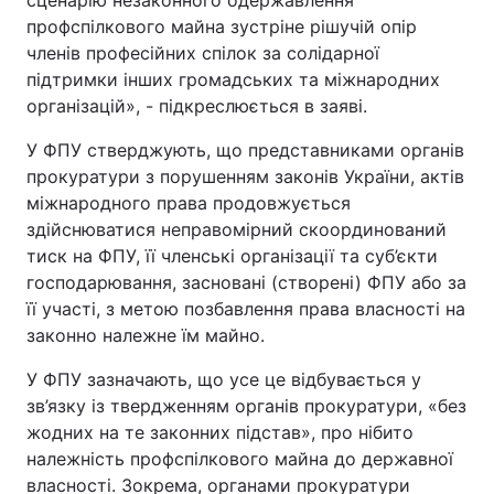
сценарію незаконного одержавлення
профспілкового майна зустріне рішучій опір
членів професійних спілок за солідарної
підтримки інших громадських та міжнародних
організацій», - підкреслюється в заяві.
У ФПУ стверджують, що представниками органів
прокуратури з порушенням законів України, актів
міжнародного права продовжується
здійснюватися неправомірний скоординований
тиск на ФПУ, її членські організації та суб’єкти
господарювання, засновані (створені) ФПУ або за
її участі, з метою позбавлення права власності на
законно належне їм майно.
У ФПУ зазначають, що усе це відбувається у
зв’язку із твердженням органів прокуратури, «без
жодних на те законних підстав», про нібито
належність профспілкового майна до державної
власності. Зокрема, органами прокуратури