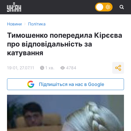
›
Новини
Політика
Тимошенко попередила Кірєєва
про відповідальність за
катування
19:01, 27.07.11
1 хв.
4784
Підпишіться на нас в Google