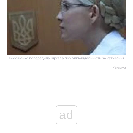
Тимошенко попередила Кірєєва про відповідальність за катування
Реклама
ad