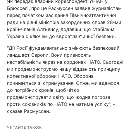
Як передає власний кореспондент УНІАН у
Брюсселі, про це Расмуссен заявив журналістам
перед початком засідання Північноатлантичної
ради на рівні міністрів закордонних справ 28-ми
країн-членів Алтьянсу, додавши, що стабільна
Україна є ключем до євроатлантичної безпеки.
"Дії Росії фундаментально змінюють безпековий
ландшафт Європи. Вони привносять
нестабільність якраз на кордонах НАТО. Сьогодні
ми продемонструємо нашу відданість принципу
колективної оборони НАТО. Оборона
починається зі стримування. Отже, ми вдамося
до потрібних кроків, щоб чітко
продемонструвати світу, що жодна погроза
проти союзників по НАТО не матиме успіху", -
сказав Расмуссен.
ЧИТАЙТЕ ТАКОЖ