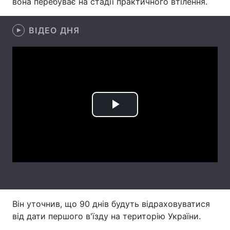
вона перебуває на стадії практичного втілення.
Лонгріди
ВІДЕО ДНЯ
Відео з Youtube
Статті
Інтерв'ю
Думки
Архів
Вакансії
Play
Контакти
Video
Послуги
Він уточнив, що 90 днів будуть відраховуватися
від дати першого в'їзду на територію України.