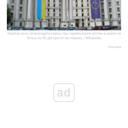
Україна хоче запровадити норму про перебування росіян в країні не
більш як 90 діб протягом півроку / Wikipedia
Реклама
ad