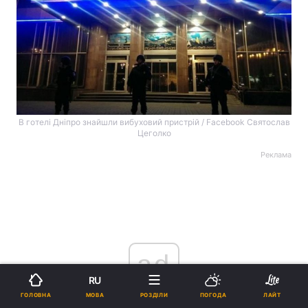
В готелі Дніпро знайшли вибуховий пристрій / Facebook Святослав
Цеголко
Реклама
ad
RU
МОВА
ГОЛОВНА
РОЗДІЛИ
ПОГОДА
ЛАЙТ