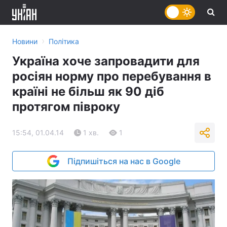
›
Новини
Політика
Україна хоче запровадити для
росіян норму про перебування в
країні не більш як 90 діб
протягом півроку
15:54, 01.04.14
1 хв.
1
Підпишіться на нас в Google