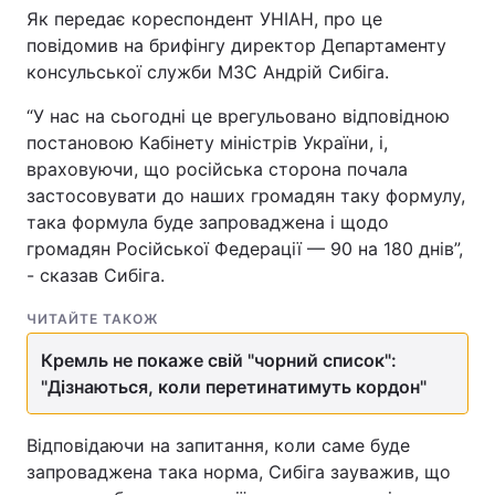
Як передає кореспондент УНІАН, про це
повідомив на брифінгу директор Департаменту
консульської служби МЗС Андрій Сибіга.
Головна
Війна
“У нас на сьогодні це врегульовано відповідною
постановою Кабінету міністрів України, і,
Україна
Політика
враховуючи, що російська сторона почала
Економіка
Світ
застосовувати до наших громадян таку формулу,
така формула буде запроваджена і щодо
Спорт
Наука
громадян Російської Федерації — 90 на 180 днів”,
- сказав Сибіга.
Техно і зв'язок
Лайт
ЧИТАЙТЕ ТАКОЖ
Зброя
Інциденти
Кремль не покаже свій "чорний список":
"Дізнаються, коли перетинатимуть кордон"
Здоров'я
Туризм
Цікавинки
Погода
Відповідаючи на запитання, коли саме буде
запроваджена така норма, Сибіга зауважив, що
Екологія
Регіони