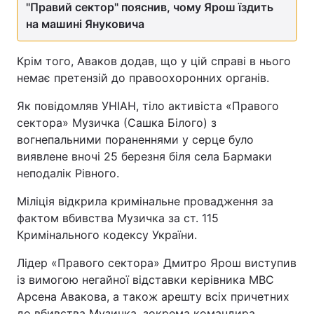
"Правий сектор" пояснив, чому Ярош їздить
на машині Януковича
Крім того, Аваков додав, що у цій справі в нього
немає претензій до правоохоронних органів.
Як повідомляв УНІАН, тіло активіста «Правого
сектора» Музичка (Сашка Білого) з
вогнепальними пораненнями у серце було
виявлене вночі 25 березня біля села Бармаки
неподалік Рівного.
Міліція відкрила кримінальне провадження за
фактом вбивства Музичка за ст. 115
Кримінального кодексу України.
Лідер «Правого сектора» Дмитро Ярош виступив
із вимогою негайної відставки керівника МВС
Арсена Авакова, а також арешту всіх причетних
до вбивства Музичка, зокрема командира