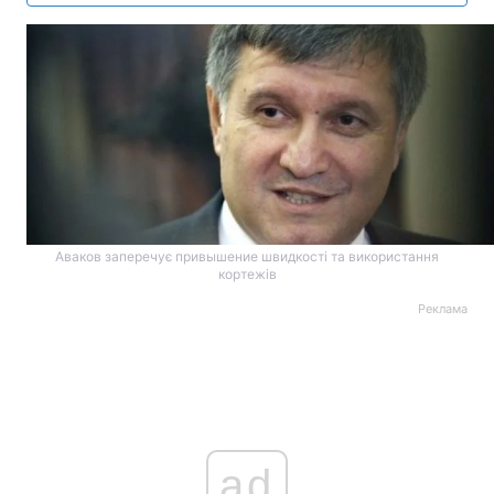
Аваков заперечує привышение швидкості та використання
кортежів
Реклама
ad