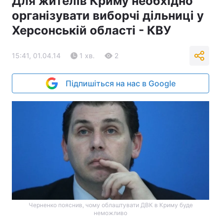
Для жителів Криму необхідно
організувати виборчі дільниці у
Херсонській області - КВУ
15:41, 01.04.14
1 хв.
2
Підпишіться на нас в Google
Черненко пояснив, чому облаштувати ДВК в Криму буде
неможливо