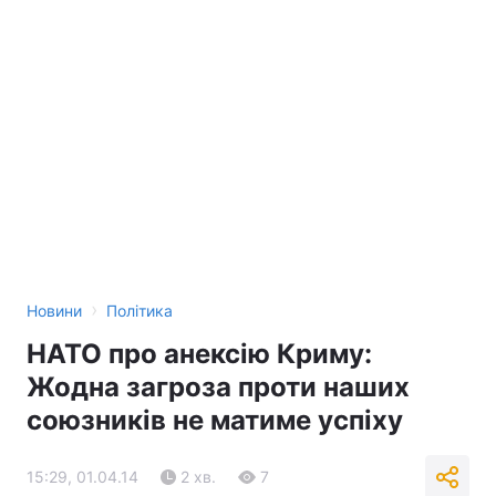
›
Новини
Політика
НАТО про анексію Криму:
Жодна загроза проти наших
союзників не матиме успіху
15:29, 01.04.14
2 хв.
7