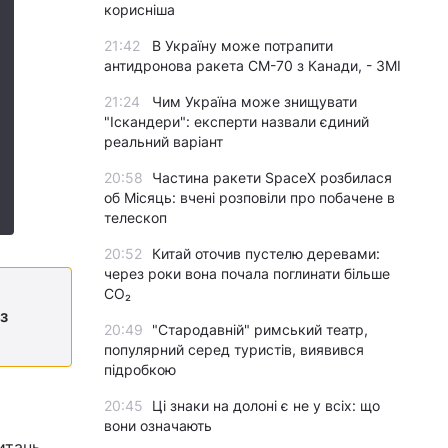
корисніша
21:42
В Україну може потрапити
антидронова ракета CM-70 з Канади, - ЗМІ
21:24
Чим Україна може знищувати
"Іскандери": експерти назвали єдиний
реальний варіант
20:58
Частина ракети SpaceX розбилася
об Місяць: вчені розповіли про побачене в
телескоп
20:52
Китай оточив пустелю деревами:
через роки вона почала поглинати більше
CO₂
з
20:49
"Стародавній" римський театр,
популярний серед туристів, виявився
підробкою
20:45
Ці знаки на долоні є не у всіх: що
вони означають
итань