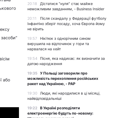
20:18
Дістатися "нуля" стає майже
ськового
неможливим завданням, - Business Insider
20:11
Після скандалу у Федерації футболу
Інфантіно зберіг посаду, хоча Європа йому
дексу
не вірить
 засоби"
19:57
Нікітюк з однорічним сином
вирушила на відпочинок у гори та
нарвалася на хейт
вісім
19:54
Пісня, яка надихає: як визначити за
датою народження
19:35
У Польщі заговорили про
можливість перехоплення російських
ї або
ракет над Україною, - PAP
19:30
Люди, які народилися в ці місяці,
найвідповідальніші
19:22
В Україні розподіляти
електроенергію будуть по-новому: