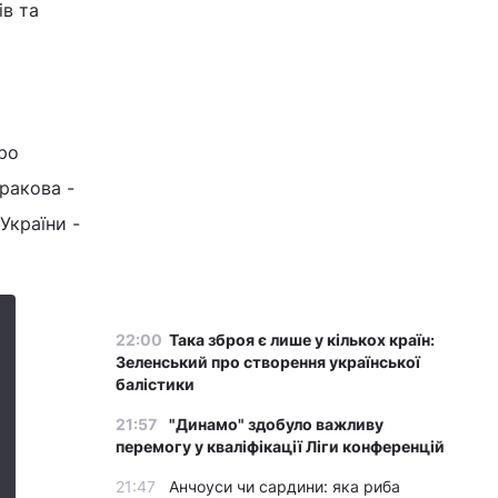
ів та
про
ракова -
України -
22:00
Така зброя є лише у кількох країн:
Зеленський про створення української
балістики
21:57
"Динамо" здобуло важливу
перемогу у кваліфікації Ліги конференцій
21:47
Анчоуси чи сардини: яка риба