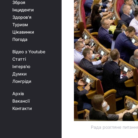
Зброя
Інциденти
Здоров'я
Туризм
Цікавинки
Погода
Відео з Youtube
Статті
Інтерв'ю
Думки
Лонгріди
Архів
Вакансії
Контакти
Рада розгляне питання