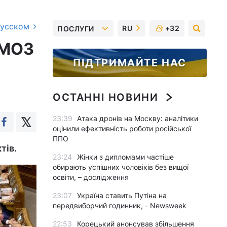
русском
RU
+32
ПОСЛУГИ
 МОЗ
ПІДТРИМАЙТЕ НАС
ОСТАННІ НОВИНИ
23:39
Атака дронів на Москву: аналітики
оцінили ефективність роботи російської
ППО
тів.
23:24
Жінки з дипломами частіше
обирають успішних чоловіків без вищої
освіти, – дослідження
23:07
Україна ставить Путіна на
передвиборчий годинник, - Newsweek
22:53
Корецький анонсував збільшення