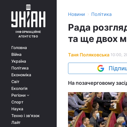
›
Новини
Політика
Рада розгля
ІНФОРМАЦІЙНЕ
та ще двох м
АГЕНТСТВО
Головна
Таня Поляковська
Війна
10:00, 2
Україна
Підпиш
Політика
Економіка
Світ
На позачерговому засід
Екологія
Регіони
Спорт
Наука
Техно і зв'язок
Лайт