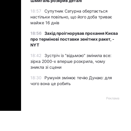
Шмигаль розкрив деталі
18:57
Супутник Сатурна обертається
настільки повільно, що його доба триває
майже 16 днів
18:56
Захід проігнорував прохання Києва
про термінові поставки зенітних ракет, -
NYT
18:42
Зустріч із "відьмою" змінила все:
зірка 2000-х вперше розкрила, чому
зникла зі сцени
18:30
Румунія змінює течію Дунаю: для
чого вона це робить
Реклама