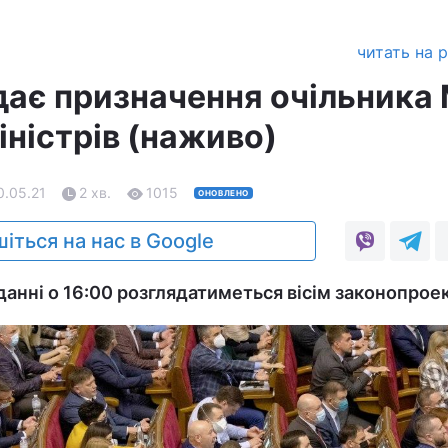
читать на 
дає призначення очільника
іністрів (наживо)
0.05.21
2 хв.
1015
ОНОВЛЕНО
іться на нас в Google
анні о 16:00 розглядатиметься вісім законопроек