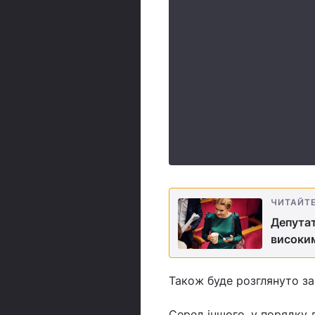
ЧИТАЙТ
Депутат
високи
Також буде розглянуто за
Серед іншого, у порядку 