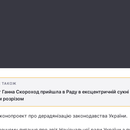
Е ТАКОЖ
 Ганна Скороход прийшла в Раду в ексцентричній сукні 
м розрізом
конопроект про дерадянізацію законодавства України.
денному питання про звіт Національної ради України з п