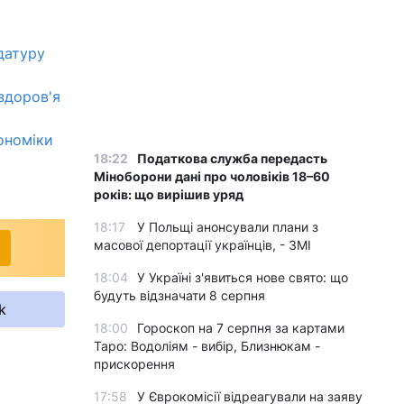
датуру
здоров'я
ономіки
18:22
Податкова служба передасть
Міноборони дані про чоловіків 18–60
років: що вирішив уряд
18:17
У Польщі анонсували плани з
масової депортації українців, - ЗМІ
18:04
У Україні з'явиться нове свято: що
будуть відзначати 8 серпня
k
18:00
Гороскоп на 7 серпня за картами
Таро: Водоліям - вибір, Близнюкам -
прискорення
17:58
У Єврокомісії відреагували на заяву