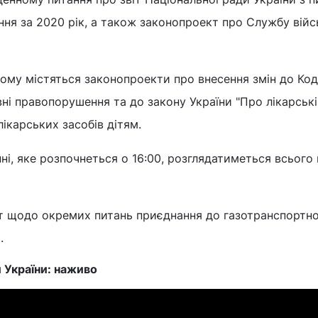
ння за 2020 рік, а також законопроект про Службу вій
ному містяться законопроекти про внесення змін до Ко
вні правопорушення та до закону України "Про лікарські
карських засобів дітям.
ні, яке розпочнеться о 16:00, розглядатиметься всього 
т щодо окремих питань приєднання до газотранспортно
.
 України: наживо