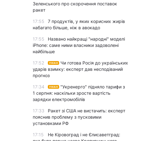
Зеленського про скорочення поставок
ракет
17:55
7 продуктів, у яких корисних жирів
набагато більше, ніж в авокадо
17:55
Названо найкращі "народні" моделі
iPhone: саме ними власники задоволені
найбільше
17:52
Чи готова Росія до українських
УНІАН
ударів взимку: експерт дав несподіваний
прогноз
17:34
"Укренерго" підняло тарифи з
УНІАН
1 серпня: наскільки зросте вартість
зарядки електромобілів
17:33
Ракет зі США не вистачить: експерт
пояснив проблему з пусковими
установками РФ
17:15
Не Кіровоград і не Єлисаветград:
яка була перша назва Кропивницького