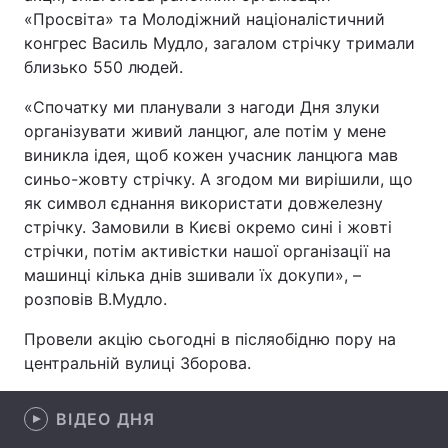
«Просвіта» та Молодіжний націоналістичний
конгрес Василь Мудло, загалом стрічку тримали
близько 550 людей.
Головна
Війна
«Спочатку ми планували з нагоди Дня злуки
організувати живий ланцюг, але потім у мене
Україна
Політика
виникла ідея, щоб кожен учасник ланцюга мав
Економіка
Світ
синьо-жовту стрічку. А згодом ми вирішили, що
як символ єднання використати довжелезну
Спорт
Наука
стрічку. Замовили в Києві окремо сині і жовті
стрічки, потім активістки нашої організації на
Техно і зв'язок
Лайт
машинці кілька днів зшивали їх докупи», –
розповів В.Мудло.
Зброя
Інциденти
Провели акцію сьогодні в післяобідню пору на
Здоров'я
Туризм
центральній вулиці Зборова.
Цікавинки
Погода
ВІДЕО ДНЯ
Екологія
Регіони