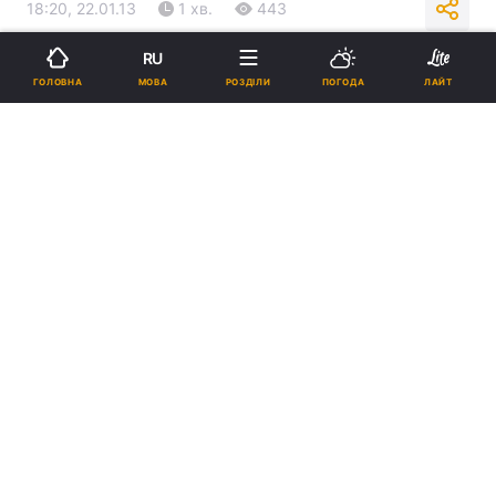
18:20, 22.01.13
1 хв.
443
RU
Підпишіться на нас в Google
МОВА
ГОЛОВНА
РОЗДІЛИ
ПОГОДА
ЛАЙТ
Сім'ям виплатять компенсації / Фото : Vecherka.donetsk.ua
Реклама