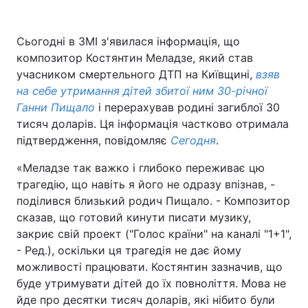
Сьогодні в ЗМІ з'явилася інформація, що
композитор Костянтин Меладзе, який став
учасником смертельного ДТП на Київщині,
взяв
на себе утримання дітей збитої ним 30-річної
Ганни Пищало
і перерахував родині загиблої 30
тисяч доларів. Ця інформація частково отримала
підтвердження, повідомляє
Сегодня
.
«Меладзе так важко і глибоко переживає цю
трагедію, що навіть я його не одразу впізнав, -
поділився близький родич Пищало. - Композитор
сказав, що готовий кинути писати музику,
закриє свій проект ("Голос країни" на каналі "1+1",
- Ред.), оскільки ця трагедія не дає йому
можливості працювати. Костянтин зазначив, що
буде утримувати дітей до їх повноліття. Мова не
йде про десятки тисяч доларів, які нібито були