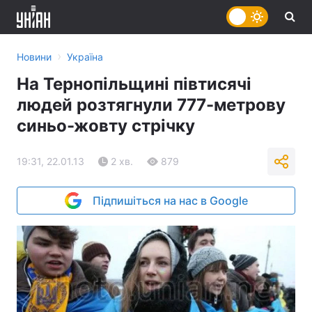
›
Новини
Україна
На Тернопільщині півтисячі
людей розтягнули 777-метрову
синьо-жовту стрічку
19:31, 22.01.13
2 хв.
879
Підпишіться на нас в Google