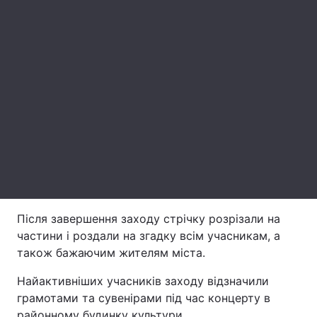
Лонгріди
Відео з Youtube
Статті
Інтерв'ю
Думки
Архів
Вакансії
Контакти
Послуги
Після завершення заходу стрічку розрізали на
частини і роздали на згадку всім учасникам, а
також бажаючим жителям міста.
Найактивніших учасників заходу відзначили
грамотами та сувенірами під час концерту в
районному будинку культури.