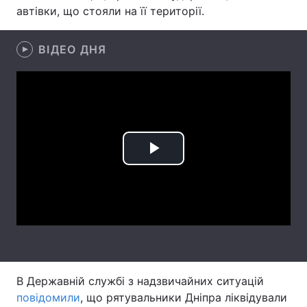
автівки, що стояли на її території.
Лонгріди
ВІДЕО ДНЯ
Відео з Youtube
Статті
Інтерв'ю
Думки
Архів
Вакансії
Контакти
Play
Послуги
Video
В Державній службі з надзвичайних ситуацій
повідомили
, що рятувальники Дніпра ліквідували