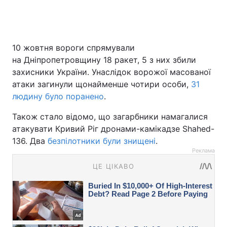
10 жовтня вороги спрямували
на Дніпропетровщину 18 ракет, 5 з них збили
захисники України. Унаслідок ворожої масованої
атаки загинули щонайменше чотири особи,
31
людину було поранено
.
Також стало відомо, що загарбники намагалися
атакувати Кривий Ріг дронами-камікадзе Shahed-
136. Два
безпілотники були знищені
.
Реклама