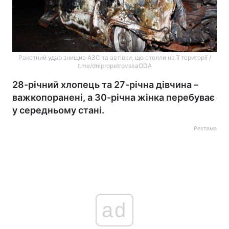
Ракетний удар знищив АЗС та автівки, що стояли на її території /
t.me/dnipropetrovskaODA
28-річний хлопець та 27-річна дівчина –
важкопоранені, а 30-річна жінка перебуває
у середньому стані.
Реклама
ad