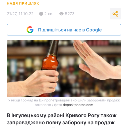
НАДЯ ПРИШЛЯК
21:27, 11.10.22
2 хв.
5273
Підпишіться на нас в Google
У низці громад на Дніпропетровщині вирішили заборонити продаж
алкоголю / фото
depositphotos.com
В Інгулецькому районі Кривого Рогу також
запроваджено повну заборону на продаж