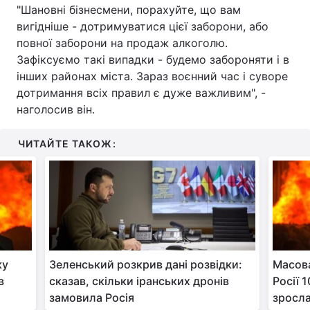
"Шановні бізнесмени, порахуйте, що вам
вигідніше - дотримуватися цієї заборони, або
повної заборони на продаж алкоголю.
Зафіксуємо такі випадки - будемо забороняти і в
інших районах міста. Зараз воєнний час і суворе
дотримання всіх правил є дуже важливим", -
наголосив він.
ЧИТАЙТЕ ТАКОЖ:
ку
Зеленський розкрив дані розвідки:
Масова
в
сказав, скільки іранських дронів
Росії 
замовила Росія
зросл