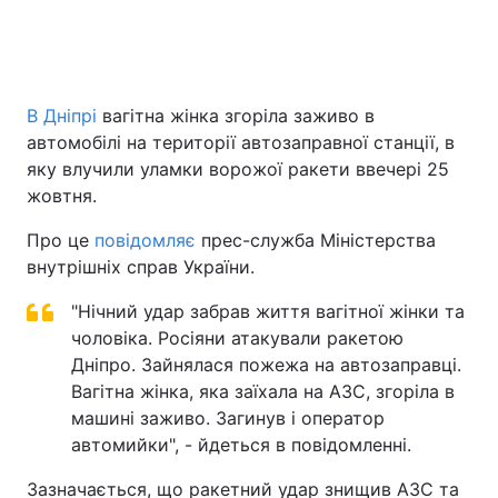
Головна
Війна
В Дніпрі
вагітна жінка згоріла заживо в
автомобілі на території автозаправної станції, в
Україна
Політика
яку влучили уламки ворожої ракети ввечері 25
Економіка
Світ
жовтня.
Про це
повідомляє
прес-служба Міністерства
Спорт
Наука
внутрішніх справ України.
Техно і зв'язок
Лайт
"Нічний удар забрав життя вагітної жінки та
чоловіка. Росіяни атакували ракетою
Зброя
Інциденти
Дніпро. Зайнялася пожежа на автозаправці.
Здоров'я
Туризм
Вагітна жінка, яка заїхала на АЗС, згоріла в
машині заживо. Загинув і оператор
Цікавинки
Погода
автомийки", - йдеться в повідомленні.
Екологія
Регіони
Зазначається, що ракетний удар знищив АЗС та