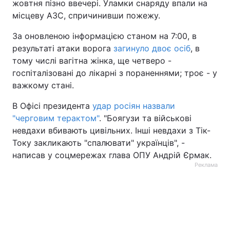
жовтня пізно ввечері. Уламки снаряду впали на
місцеву АЗС, спричинивши пожежу.
За оновленою інформацією станом на 7:00, в
результаті атаки ворога
загинуло двоє осіб
, в
тому числі вагітна жінка, ще четверо -
госпіталізовані до лікарні з пораненнями; троє - у
важкому стані.
В Офісі президента
удар росіян назвали
"черговим терактом"
. "Боягузи та військові
невдахи вбивають цивільних. Інші невдахи з Тік-
Току закликають "спалювати" українців", -
написав у соцмережах глава ОПУ Андрій Єрмак.
Реклама