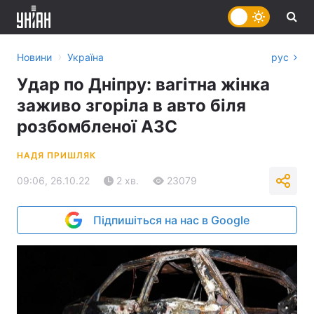
›
Новини
Україна
рус
Удар по Дніпру: вагітна жінка
заживо згоріла в авто біля
розбомбленої АЗС
НАДЯ ПРИШЛЯК
09:06, 26.10.22
2 хв.
23079
Підпишіться на нас в Google