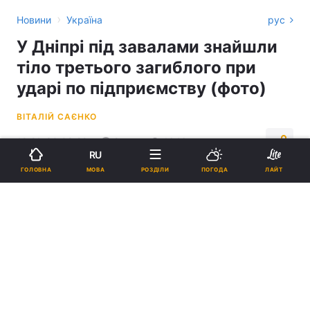
›
Новини
Україна
рус
У Дніпрі під завалами знайшли
тіло третього загиблого при
ударі по підприємству (фото)
ВІТАЛІЙ САЄНКО
18:21, 30.09.22
2 хв.
1646
RU
МОВА
ГОЛОВНА
РОЗДІЛИ
ПОГОДА
ЛАЙТ
Підпишіться на нас в Google