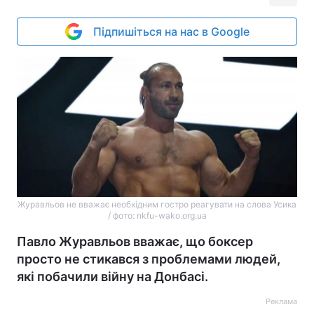
Підпишіться на нас в Google
Журавльов не вважає необхідним гостро реагувати на слова Усика
/ фото: nkfu-wako.org.ua
Павло Журавльов вважає, що боксер
просто не стикався з проблемами людей,
які побачили війну на Донбасі.
Реклама