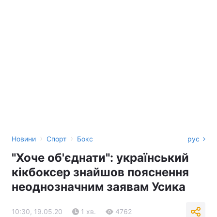
›
›
Новини
Спорт
Бокс
рус
"Хоче об'єднати": український
кікбоксер знайшов пояснення
неоднозначним заявам Усика
10:30, 19.05.20
1 хв.
4762