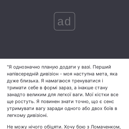
Лонгріди
ad
Відео з Youtube
Статті
Інтерв'ю
Думки
Архів
Вакансії
Контакти
"Я однозначно планую додати у вазі. Перший
напівсередній дивізіон - моя наступна мета, яка
Послуги
дуже близька. Я намагаюся тренуватися і
тримати себе в формі зараз, а інакше стану
занадто великим для легкої ваги. Мої кістки все
ще ростуть. Я повинен знати точно, що є сенс
утримувати вагу заради одного або двох боїв в
легкому дивізіоні.
Не можу нічого обіцяти. Хочу бою з Ломаченком,