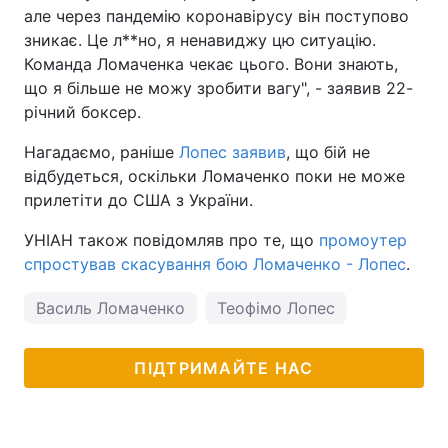
але через пандемію коронавірусу він поступово
Тема оформлення
зникає. Це л**но, я ненавиджу цю ситуацію.
Команда Ломаченка чекає цього. Вони знають,
що я більше не можу зробити вагу", - заявив 22-
річний боксер.
Нагадаємо, раніше
Лопес заявив
, що бій не
відбудеться, оскільки Ломаченко поки не може
прилетіти до США з України.
УНІАН також повідомляв про те, що
промоутер
спростував скасування бою Ломаченко - Лопес
.
Василь Ломаченко
Теофімо Лопес
ПІДТРИМАЙТЕ НАС