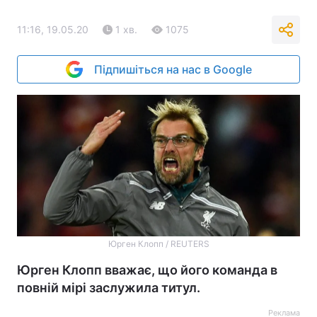
11:16, 19.05.20
1 хв.
1075
Підпишіться на нас в Google
Юрген Клопп / REUTERS
Юрген Клопп вважає, що його команда в
повній мірі заслужила титул.
Реклама