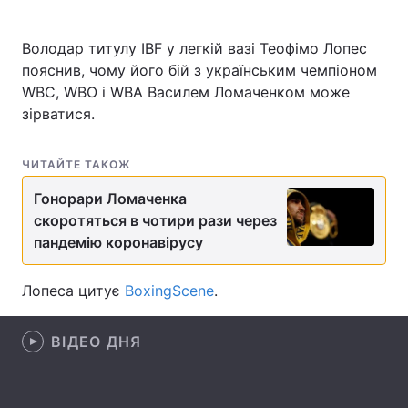
Володар титулу IBF у легкій вазі Теофімо Лопес
пояснив, чому його бій з українським чемпіоном
Головна
Війна
WBC, WBO і WBA Василем Ломаченком може
зірватися.
Україна
Політика
Економіка
Світ
ЧИТАЙТЕ ТАКОЖ
Гонорари Ломаченка
Спорт
Наука
скоротяться в чотири рази через
Техно і зв'язок
Лайт
пандемію коронавірусу
Зброя
Інциденти
Лопеса цитує
BoxingScene
.
Здоров'я
Туризм
ВІДЕО ДНЯ
Цікавинки
Погода
Екологія
Регіони