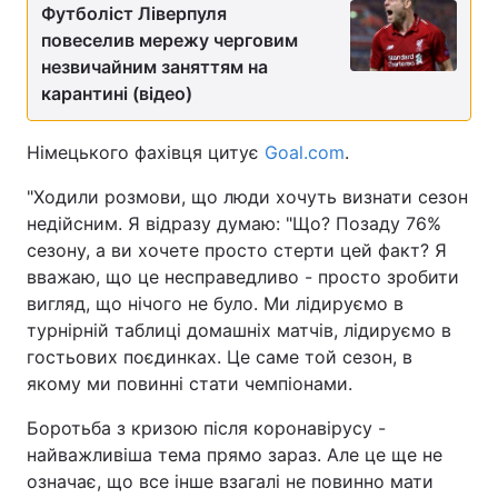
Футболіст Ліверпуля
повеселив мережу черговим
незвичайним заняттям на
карантині (відео)
Німецького фахівця цитує
Goal.com
.
"Ходили розмови, що люди хочуть визнати сезон
недійсним. Я відразу думаю: "Що? Позаду 76%
сезону, а ви хочете просто стерти цей факт? Я
вважаю, що це несправедливо - просто зробити
вигляд, що нічого не було. Ми лідируємо в
турнірній таблиці домашніх матчів, лідируємо в
гостьових поєдинках. Це саме той сезон, в
якому ми повинні стати чемпіонами.
Боротьба з кризою після коронавірусу -
найважливіша тема прямо зараз. Але це ще не
означає, що все інше взагалі не повинно мати