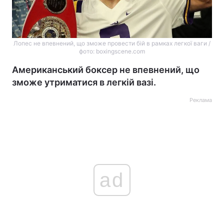
Лопес не впевнений, що зможе провести бій в рамках легкої ваги /
фото: boxingscene.com
Американський боксер не впевнений, що
зможе утриматися в легкій вазі.
Реклама
ad