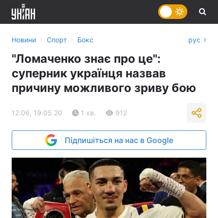
›
›
Новини
Спорт
Бокс
рус
"Ломаченко знає про це":
суперник українця назвав
причину можливого зриву бою
12:06, 19.05.20
1 хв.
912
Підпишіться на нас в Google