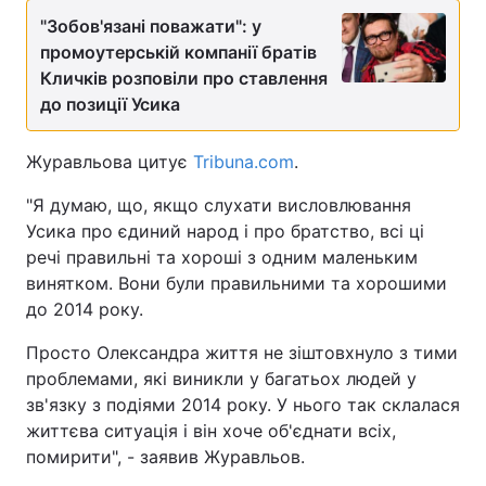
"Зобов'язані поважати": у
промоутерській компанії братів
Кличків розповіли про ставлення
до позиції Усика
Журавльова цитує
Tribuna.com
.
"Я думаю, що, якщо слухати висловлювання
Усика про єдиний народ і про братство, всі ці
речі правильні та хороші з одним маленьким
винятком. Вони були правильними та хорошими
до 2014 року.
Просто Олександра життя не зіштовхнуло з тими
проблемами, які виникли у багатьох людей у
зв'язку з подіями 2014 року. У нього так склалася
життєва ситуація і він хоче об'єднати всіх,
помирити", - заявив Журавльов.