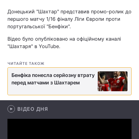
Донецький "Шахтар" представив промо-ролик до
першого матчу 1/16 фіналу Ліги Європи проти
португальської "Бенфіки".
Головна
Війна
Відео було опубліковано на офіційному каналі
Україна
Політика
"Шахтаря" в YouTube.
Економіка
Світ
ЧИТАЙТЕ ТАКОЖ
Спорт
Наука
Бенфіка понесла серйозну втрату
Техно і зв'язок
Лайт
перед матчами з Шахтарем
Зброя
Інциденти
Здоров'я
ВІДЕО ДНЯ
Туризм
Цікавинки
Погода
Екологія
Регіони