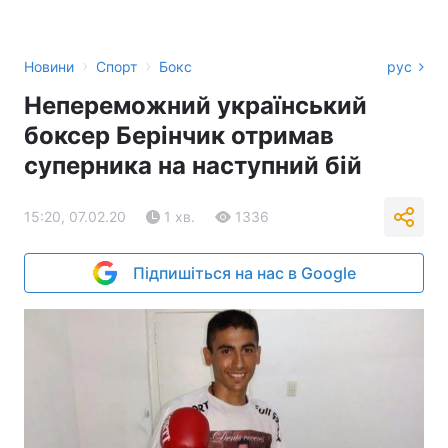
›
›
Новини
Спорт
Бокс
рус
Непереможний український
боксер Берінчик отримав
суперника на наступний бій
15:20, 07.02.20
1 хв.
1336
Підпишіться на нас в Google