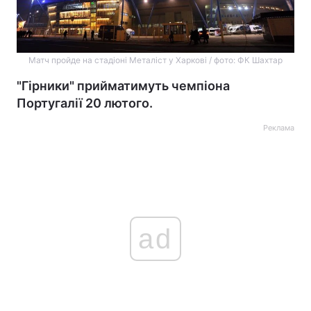
Матч пройде на стадіоні Металіст у Харкові / фото: ФК Шахтар
"Гірники" прийматимуть чемпіона
Португалії 20 лютого.
Реклама
ad