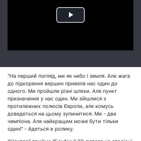
Лонгріди
Play
Відео з Youtube
Статті
Video
Інтерв'ю
Думки
Архів
Вакансії
Контакти
"На перший погляд, ми як небо і земля. Але жага
до підкорення вершин привела нас один до
Послуги
одного. Ми пройшли різні шляхи. Але пункт
призначення у нас один. Ми зійшлися з
протилежних полюсів Європи, але комусь
доведеться на цьому зупинитися. Ми - два
чемпіона. Але найкращим може бути тільки
один!" - йдеться в ролику.