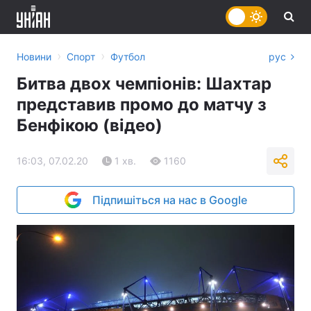
›
›
Новини
Спорт
Футбол
рус
Битва двох чемпіонів: Шахтар
представив промо до матчу з
Бенфікою (відео)
16:03, 07.02.20
1 хв.
1160
Підпишіться на нас в Google