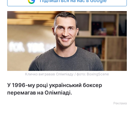
Підпишіться на нас в Google
Кличко вигравав Олімпіаду / фото: BoxingScene
У 1996-му році український боксер
перемагав на Олімпіаді.
Реклама