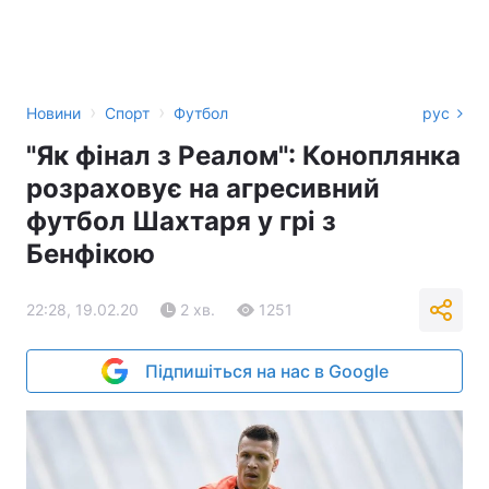
›
›
Новини
Спорт
Футбол
рус
"Як фінал з Реалом": Коноплянка
розраховує на агресивний
футбол Шахтаря у грі з
Бенфікою
22:28, 19.02.20
2 хв.
1251
Підпишіться на нас в Google