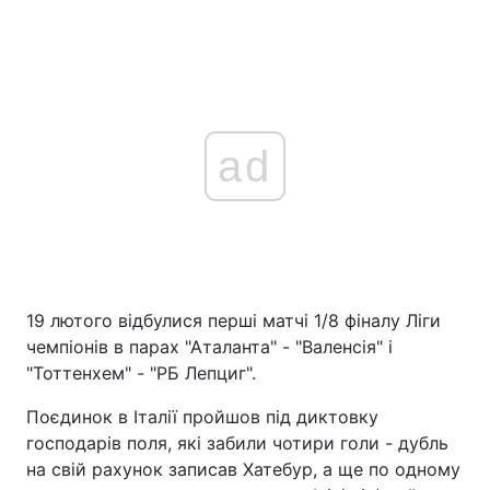
ad
19 лютого відбулися перші матчі 1/8 фіналу Ліги
чемпіонів в парах "Аталанта" - "Валенсія" і
"Тоттенхем" - "РБ Лепциг".
Поєдинок в Італії пройшов під диктовку
господарів поля, які забили чотири голи - дубль
на свій рахунок записав Хатебур, а ще по одному