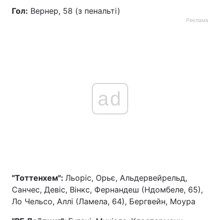
Гол:
Вернер, 58 (з пенальті)
Реклама
ad
"Тоттенхем":
Льоріс, Орьє, Альдервейрельд,
Санчес, Девіс, Вінкс, Фернандеш (Ндомбеле, 65),
Ло Чельсо, Аллі (Ламела, 64), Бергвейн, Моура