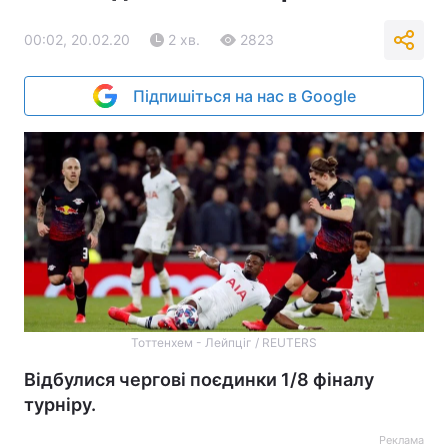
00:02, 20.02.20
2 хв.
2823
Підпишіться на нас в Google
Тоттенхем - Лейпціг / REUTERS
Відбулися чергові поєдинки 1/8 фіналу
турніру.
Реклама