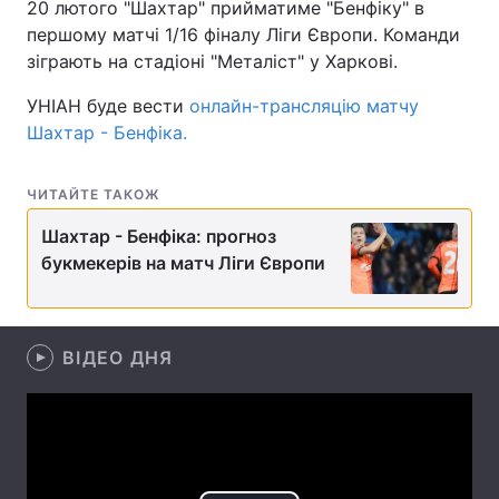
20 лютого "Шахтар" прийматиме "Бенфіку" в
першому матчі 1/16 фіналу Ліги Європи. Команди
зіграють на стадіоні "Металіст" у Харкові.
Головна
Війна
УНІАН буде вести
онлайн-трансляцію матчу
Шахтар - Бенфіка.
Україна
Політика
Економіка
Світ
ЧИТАЙТЕ ТАКОЖ
Шахтар - Бенфіка: прогноз
Спорт
Наука
букмекерів на матч Ліги Європи
Техно і зв'язок
Лайт
Зброя
Інциденти
ВІДЕО ДНЯ
Здоров'я
Туризм
Цікавинки
Погода
Екологія
Регіони