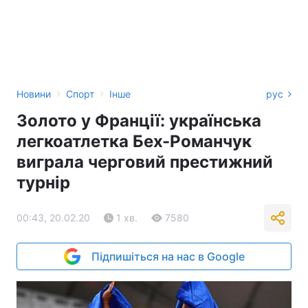
›
›
Новини
Спорт
Інше
рус
Золото у Франції: українська
легкоатлетка Бех-Романчук
виграла черговий престижний
турнір
00:43, 20.02.20
1 хв.
7580
Підпишіться на нас в Google