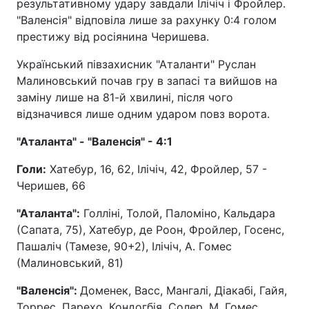
результативному удару завдали Ілічіч і Фройлер.
"Валенсія" відповіла лише за рахунку 0:4 голом
престижу від росіянина Черишева.
Український півзахисник "Аталанти" Руслан
Малиновський почав гру в запасі та вийшов на
заміну лише на 81-й хвилині, після чого
відзначився лише одним ударом повз ворота.
"Аталанта" - "Валенсія" - 4:1
Голи:
Хатебур, 16, 62, Ілічіч, 42, Фройлер, 57 -
Черишев, 66
"Аталанта":
Голліні, Толой, Паломіно, Кальдара
(Сапата, 75), Хатебур, де Роон, Фройлер, Госенс,
Пашаліч (Тамезе, 90+2), Ілічіч, А. Гомес
(Малиновський, 81)
"Валенсія":
Доменек, Васс, Мангалі, Діакабі, Гайя,
Торрес, Парехо, Кондогбія, Солер, М. Гомес