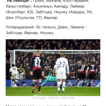
"РБ Лейпциг":
Гулачі, Мукіеле, Клостерманн,
Хальстенберг, Анхеліньо, Ампаду, Лаймер
(Форсберг, 83), Забітцер, Нкунку (Айдара, 74),
Шик (Поульсен, 77), Вернер
Попередження: Ло Чельсо, Девіс, Ламела -
Забітцер, Вернер, Нкунку
Тоттенхем - Лейпціг / REUTERS