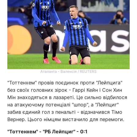
Аталанта - Валенсія / REUTERS
"Тоттенхем" провів поєдинок проти "Лейпцига"
без своїх головних зірок - Гаррі Кейн і Сон Хин
Мін знаходяться в лазареті. Це сильно відбилося
на атакуючому потенціалі "шпор", а "Лейпциг"
забив єдиний гол з пенальті - відзначився Тімо
Вернер. Цього німцям вистачило для перемоги.
"Тоттенхем" - "РБ Лейпциг" - 0:1