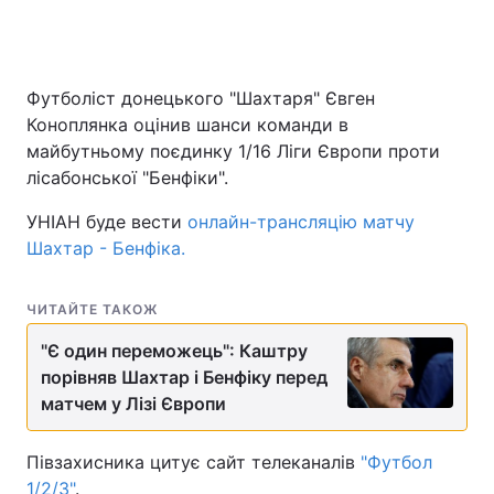
Футболіст донецького "Шахтаря" Євген
Коноплянка оцінив шанси команди в
майбутньому поєдинку 1/16 Ліги Європи проти
лісабонської "Бенфіки".
УНІАН буде вести
онлайн-трансляцію матчу
Шахтар - Бенфіка.
ЧИТАЙТЕ ТАКОЖ
"Є один переможець": Каштру
порівняв Шахтар і Бенфіку перед
матчем у Лізі Європи
Півзахисника цитує сайт телеканалів
"Футбол
1/2/3"
.