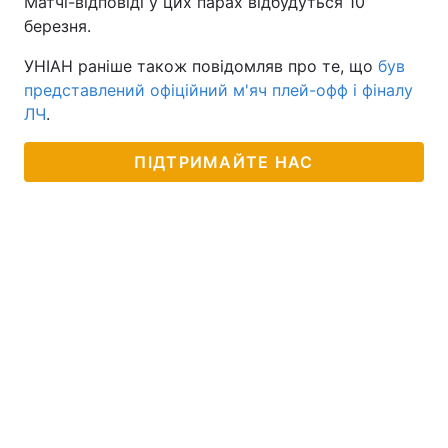
Матчі-відповіді у цих парах відбудуться 10
березня.
УНІАН раніше також повідомляв про те, що
був
представлений офіційний м'яч плей-офф і фіналу
ЛЧ
.
ПІДТРИМАЙТЕ НАС