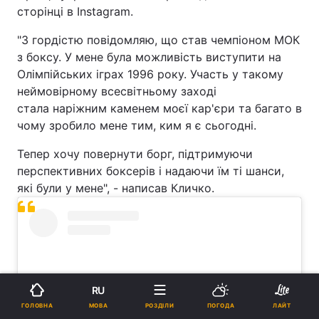
сторінці в Instagram.
"З гордістю повідомляю, що став чемпіоном МОК
з боксу. У мене була можливість виступити на
Олімпійських іграх 1996 року. Участь у такому
неймовірному всесвітньому заході
стала наріжним каменем моєї кар'єри та багато в
чому зробило мене тим, ким я є сьогодні.
Тепер хочу повернути борг, підтримуючи
перспективних боксерів і надаючи їм ті шанси,
які були у мене", - написав Кличко.
RU
МОВА
ГОЛОВНА
РОЗДІЛИ
ПОГОДА
ЛАЙТ