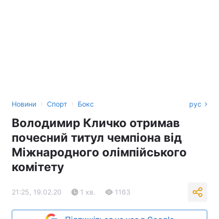
›
›
Новини
Спорт
Бокс
рус
Володимир Кличко отримав
почесний титул чемпіона від
Міжнародного олімпійського
комітету
21:25, 19.02.20
1 хв.
1163