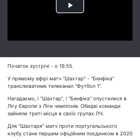
Play
Лонгріди
Video
Відео з Youtube
Статті
Інтерв'ю
Думки
Архів
Вакансії
Початок зустрічі - о 19.55.
Контакти
У прямому ефірі матч "Шахтар" - "Бенфіка"
Послуги
транслюватиме телеканал "Футбол 1".
Нагадаємо, і "Шахтар", і "Бенфіка" опустилися в
Лігу Європи з Ліги чемпіонів. Обидві команди
зайняли треті місця в своїх групах ЛЧ.
Для "Шахтаря" матч проти португальського
клубу стане першим офіційним поєдинком в 2020