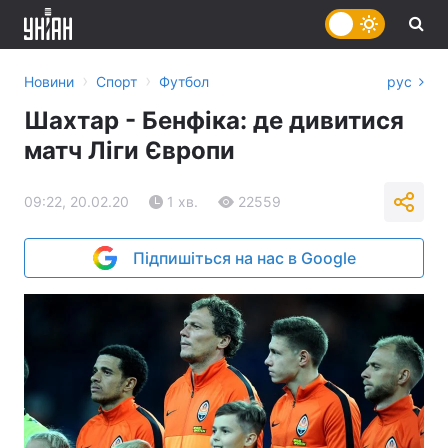
›
›
Новини
Спорт
Футбол
рус
Шахтар - Бенфіка: де дивитися
матч Ліги Європи
09:22, 20.02.20
1 хв.
22559
Підпишіться на нас в Google