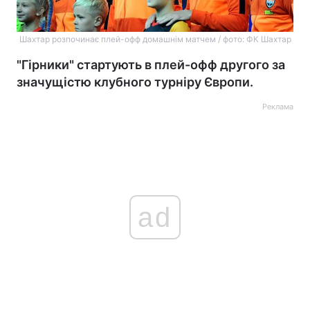
Шахтар розпочинає плей-офф домашнім матчем / фото: ФК Шахтар
"Гірники" стартують в плей-офф другого за
значущістю клубного турніру Європи.
Реклама
ad