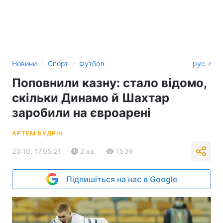
›
›
Новини
Спорт
Футбол
рус
Поповнили казну: стало відомо,
скільки Динамо й Шахтар
заробили на євроарені
АРТЕМ БУДРІН
23:16, 17.05.21
2 хв.
1539
Підпишіться на нас в Google