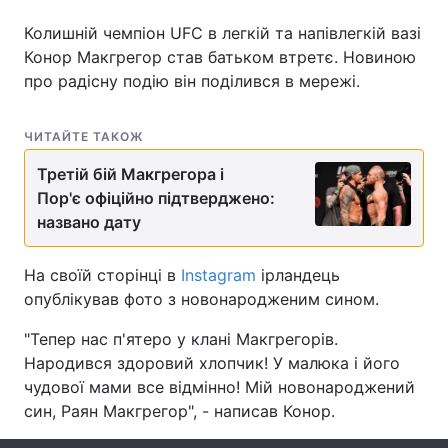
Колишній чемпіон UFC в легкій та напівлегкій вазі
Конор Макгрегор став батьком втретє. Новиною
про радісну подію він поділився в мережі.
Головна
Війна
Україна
Політика
ЧИТАЙТЕ ТАКОЖ
Третій бій Макгрегора і
Економіка
Світ
Пор'є офіційно підтверджено:
Спорт
Наука
названо дату
Техно і зв'язок
Лайт
На своїй сторінці в
Instagram
ірландець
опублікував фото з новонародженим сином.
Зброя
Інциденти
"Тепер нас п'ятеро у клані Макгрегорів.
Здоров'я
Туризм
Народився здоровий хлопчик! У малюка і його
чудової мами все відмінно! Мій новонароджений
Цікавинки
Погода
син, Раян Макгрегор", - написав Конор.
Екологія
Регіони