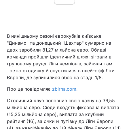
В нинішньому сезоні єврокубків київське
"Динамо" та донецький "Шахтар" сумарно на
двох заробили 81,27 мільйона євро. Обидві
команди пройшли ідентичний шлях: зіграли в
груповому раунді Ліги чемпіонів, зайняли там
третю сходинку й спустилися в плей-офф Ліги
Європи, де зупинилися обоє на стадії 1/8.
Про це повідомляє
zbirna.com.
Столичний клуб поповнив свою казну на 36,55
мільйона євро. Сюди входять фіксована виплата
(15,25 мільйона євро), виплата за клубний
рейтинг (16), за очки й путівку до Ліги Європи
(4), за кваліфікацію до 1/8 фіналу Ліги Європи (1,1)