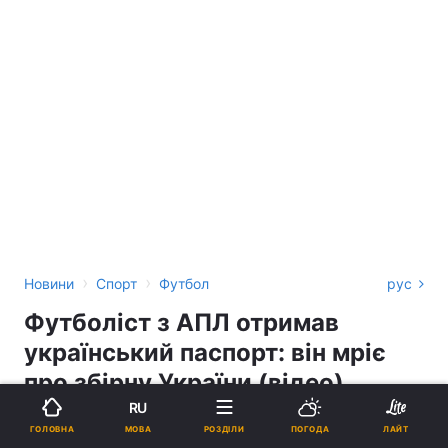
›
›
Новини
Спорт
Футбол
рус
Футболіст з АПЛ отримав
український паспорт: він мріє
про збірну України (відео)
RU
АРТЕМ БУДРІН
МОВА
ГОЛОВНА
РОЗДІЛИ
ПОГОДА
ЛАЙТ