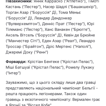
Півзахисники:
Яннік Карраско ("Атлетіко"), Тімоті
Кастань ("Лестер"), Насер Шадлі ("Башакшехір"),
Торган Азар ("Боруссія" Д), Тома Меньє
("Боруссія" Д), Леандер Дендонкер
("Вулверхемптон"), Денніс Прат ("Лестер"), Юрі
Тілеманс ("Лестер"), Ханс Ванакен ("Брюгге"),
Аксель Вітсель ("Боруссія" Д), Кевін де Брюйне
("Манчестер Сіті"), Еден Азар ("Реал"), Леандро
Троссар ("Брайтон"), Дріс Мертенс ("Наполі"),
Джеремі Доку ("Ренн")
Форварди:
Крістіан Бентеке ("Крістал Пелас"),
Міші Батшуаї ("Крістал Пелас"), Ромелу Лукаку
("Інтер")
Зауважимо, що з цього складу лише два гравці
представляють національний чемпіонат Бельгії -
решта працюють легіонерами. Також один
гравець з екзотичного чемпіонату: Вермален грає
в Японії за "Віссел Кобе".