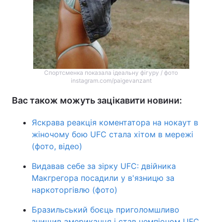
Спортсменка показала ідеальну фігуру / фото
instagram.com/paigevanzant
Вас також можуть зацікавити новини:
Яскрава реакція коментатора на нокаут в
жіночому бою UFC стала хітом в мережі
(фото, відео)
Видавав себе за зірку UFC: двійника
Макгрегора посадили у в'язницю за
наркоторгівлю (фото)
Бразильський боєць приголомшливо
знищив американця і став чемпіоном UFC