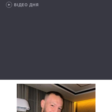
ВІДЕО ДНЯ
Лонгріди
Відео з Youtube
Статті
Інтерв'ю
Думки
Архів
Вакансії
Контакти
Послуги