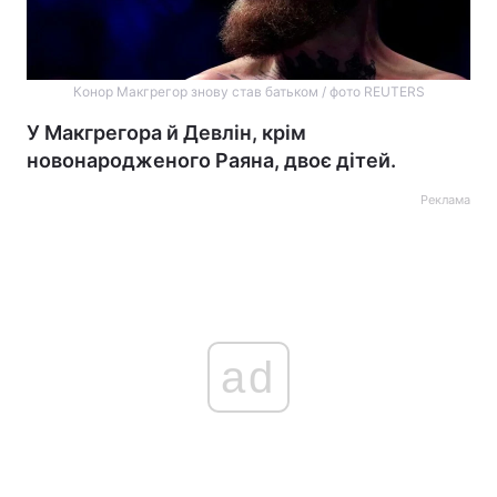
Конор Макгрегор знову став батьком / фото REUTERS
У Макгрегора й Девлін, крім
новонародженого Раяна, двоє дітей.
Реклама
ad