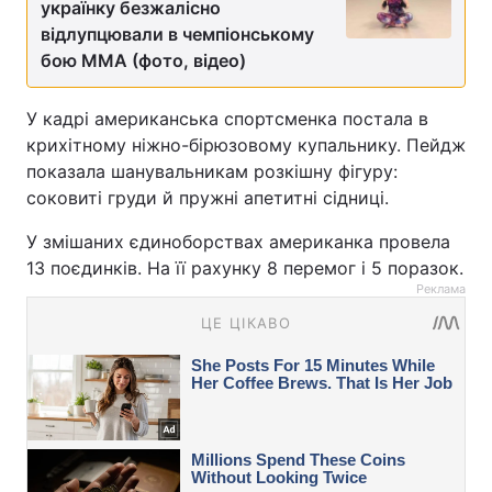
українку безжалісно
відлупцювали в чемпіонському
бою MMA (фото, відео)
У кадрі американська спортсменка постала в
крихітному ніжно-бірюзовому купальнику. Пейдж
показала шанувальникам розкішну фігуру:
соковиті груди й пружні апетитні сідниці.
У змішаних єдиноборствах американка провела
13 поєдинків. На її рахунку 8 перемог і 5 поразок.
Реклама