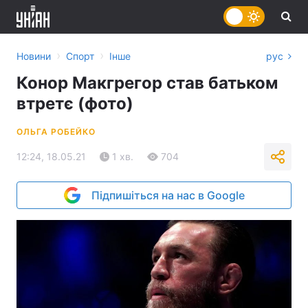
›
›
Новини
Спорт
Інше
рус
Конор Макгрегор став батьком
втретє (фото)
ОЛЬГА РОБЕЙКО
12:24, 18.05.21
1 хв.
704
Підпишіться на нас в Google