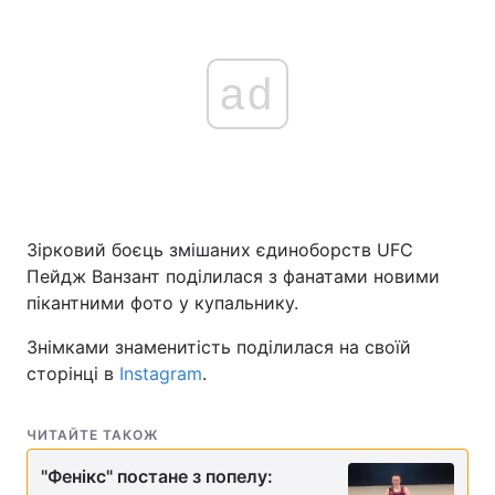
ad
Зірковий боєць змішаних єдиноборств UFC
Пейдж Ванзант поділилася з фанатами новими
пікантними фото у купальнику.
Знімками знаменитість поділилася на своїй
сторінці в
Instagram
.
ЧИТАЙТЕ ТАКОЖ
"Фенікс" постане з попелу: