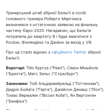
Тренерський штаб збірної Бельгії в особі
головного тренера Роберто Мартінеса
визначився з остаточною заявкою на фінальну
частину Євро-2020. Нагадаємо, що Бельгія
потрапила до квартету B і буде змагатися з
Росією, Фінляндією та Данією за вихід у 1/8.
Про це стало відомо з
офіційного Twitter
збірної
Бельгії.
Воротарі:
Тібо Куртуа ("Реал"), Сімон Міньйоле
("Брюгге"), Матс Зельс ("Страсбург")
Захисники:
Тобі Альдервейрельд ("Тоттенхем"),
Дедрік Бойата ("Герта"), Джейсон Денаєр ("Ліон"),
Томас Вермален ("Віссел Кобе"), Ян Вертонген
("Бенфіка")