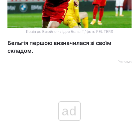
Кевін де Брюйне - лідер Бельгії / фото REUTERS
Бельгія першою визначилася зі своїм
складом.
Реклама
ad