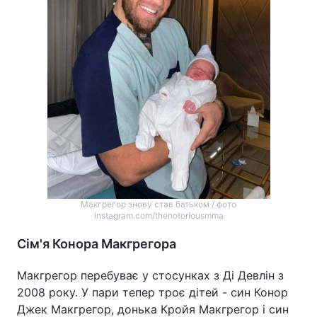
Тема оформлення
Макгрегор знову став батьком / фото
instagram.com/thenotoriousmma
Сім'я Конора Макгрегора
Макгрегор перебуває у стосунках з Ді Девлін з
2008 року. У пари тепер троє дітей - син Конор
Джек Макгрегор, донька Кройя Макгрегор і син