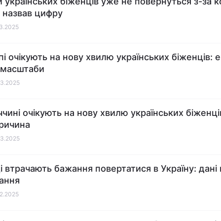
и українських біженців уже не повернуться з-за 
р назвав цифру
03.2025
пі очікують на нову хвилю українських біженців: 
 масштаби
03.2025
ччині очікують на нову хвилю українських біженців
ричина
03.2025
і втрачають бажання повертатися в Україну: дані
ання
02.2025