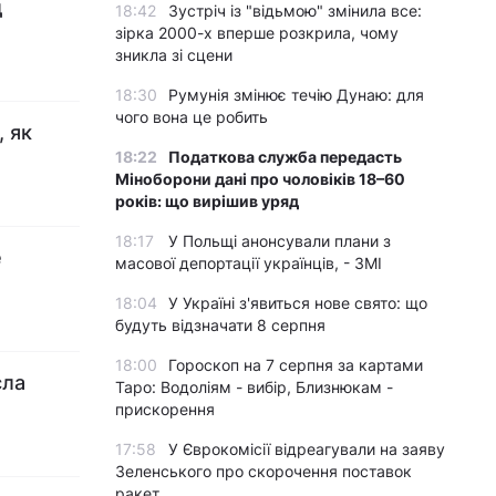
д
18:42
Зустріч із "відьмою" змінила все:
зірка 2000-х вперше розкрила, чому
зникла зі сцени
18:30
Румунія змінює течію Дунаю: для
чого вона це робить
, як
18:22
Податкова служба передасть
Міноборони дані про чоловіків 18–60
років: що вирішив уряд
18:17
У Польщі анонсували плани з
е
масової депортації українців, - ЗМІ
18:04
У Україні з'явиться нове свято: що
будуть відзначати 8 серпня
18:00
Гороскоп на 7 серпня за картами
сла
Таро: Водоліям - вибір, Близнюкам -
прискорення
17:58
У Єврокомісії відреагували на заяву
Зеленського про скорочення поставок
ракет