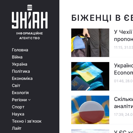
БІЖЕНЦІ В Є
У Чехі
ІНФОРМАЦІЙНЕ
пропо
АГЕНТСТВО
11:15, 31.0
Головна
Війна
Україна
Україн
Політика
Econom
Економіка
01:46, 28.
Світ
Екологія
Скільк
Регіони
аналіт
Спорт
Наука
17:39, 24.
Техно і зв'язок
Лайт
У ЄС х