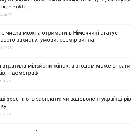
к, - Politico
03.2025
го числа можна отримати в Німеччині статус
ового захисту: умови, розмір виплат
03.2025
а втратила мільйони жінок, а згодом може втратити
ків, - демограф
03.2025
щі зростають зарплати: чи задоволені українці рі
тку
03.2025