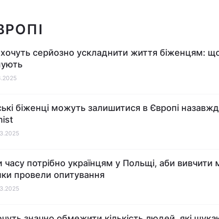
ВРОПІ
ї хочуть серйозно ускладнити життя біженцям: щ
нують
3.2025
ські біженці можуть залишитися в Європі назавжд
ist
03.2025
и часу потрібно українцям у Польщі, аби вивчити 
ики провели опитування
03.2025
очуть значно обмежити кількість людей, які шука