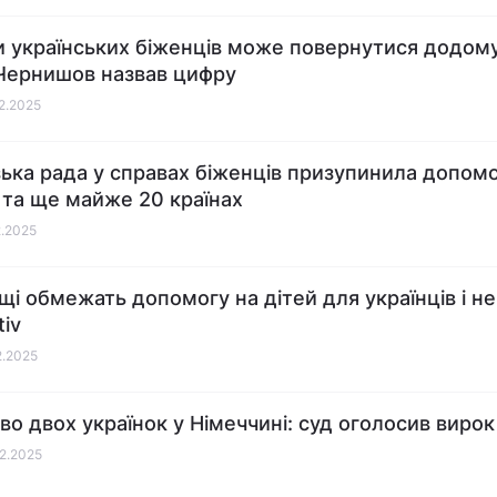
и українських біженців може повернутися додому
 Чернишов назвав цифру
02.2025
ька рада у справах біженців призупинила допомо
і та ще майже 20 країнах
2.2025
щі обмежать допомогу на дітей для українців і не 
tiv
2.2025
во двох українок у Німеччині: суд оголосив вирок
02.2025