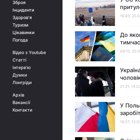
Зброя
притуло
Інциденти
16:45, 20.
Здоров'я
Туризм
Цікавинки
До яко
Погода
тимчас
08:10, 20.
Відео з Youtube
Статті
Інтерв'ю
Україн
Думки
чолові
Лонгріди
21:31, 14.
Архів
Вакансії
У Поль
Контакти
заробі
16:37, 13.