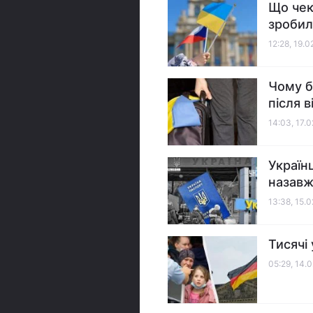
Що чек
зробил
12:28, 19.
Чому б
після в
14:03, 17.
Україн
назавж
13:38, 15.
Тисячі
05:29, 14.