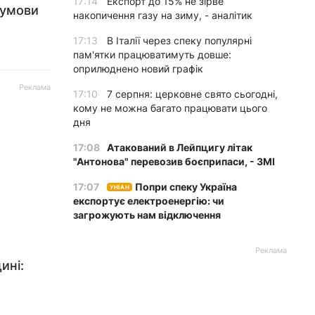
17:14
Експорт до 15% не зірве
 умови
накопичення газу на зиму, - аналітик
17:13
В Італії через спеку популярні
пам'ятки працюватимуть довше:
оприлюднено новий графік
Реклама
17:10
7 серпня: церковне свято сьогодні,
кому не можна багато працювати цього
дня
17:08
Атакований в Лейпцигу літак
"Антонова" перевозив боєприпаси, - ЗМІ
17:07
Попри спеку Україна
УНІАН
експортує електроенергію: чи
загрожують нам відключення
Реклама
ині: