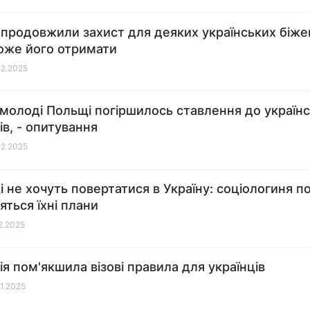
ї продовжили захист для деяких українських біже
оже його отримати
02.2025
молоді Польщі погіршилось ставлення до україн
ів, - опитування
02.2025
і не хочуть повертатися в Україну: соціологиня п
яться їхні плани
02.2025
ія пом'якшила візові правила для українців
01.2025