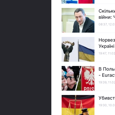
Скільк
війни:
08:37, 12.
Норвез
Україн
19:47, 11.0
В Поль
- Eurac
19:39, 11.0
Убивст
19:30, 10.