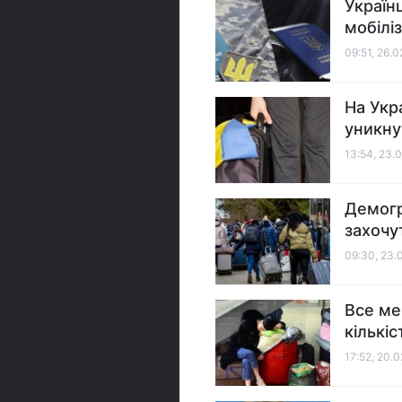
Україн
мобілі
09:51, 26.
На Укра
уникну
13:54, 23.
Демогр
захочу
09:30, 23.
Все ме
кількіс
17:52, 20.