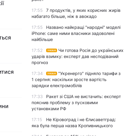
ії
17:55
7 продуктів, у яких корисних жирів
набагато більше, ніж в авокадо
17:55
Названо найкращі "народні" моделі
iPhone: саме ними власники задоволені
ться
найбільше
17:52
Чи готова Росія до українських
УНІАН
ударів взимку: експерт дав несподіваний
прогноз
итися
17:34
"Укренерго" підняло тарифи з
УНІАН
1 серпня: наскільки зросте вартість
зарядки електромобілів
17:33
Ракет зі США не вистачить: експерт
пояснив проблему з пусковими
ини
установками РФ
17:15
Не Кіровоград і не Єлисаветград:
яка була перша назва Кропивницького