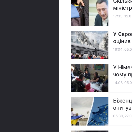
Скільк
мініст
17:33, 12.
У Євро
оцінив
19:04, 05.
У Німе
чому п
14:08, 05.
Біженц
опитув
05:39, 27.