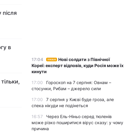
 після
гу в
17:04
Нові солдати з Північної
УНІАН
Кореї: експерт відповів, куди Росія може їх
кинути
тільки,
17:00
Гороскоп на 7 серпня: Овнам –
стосунки, Рибам – джерело сили
17:00
7 серпня у Києві буде гроза, але
спека нікуди не подінеться
16:57
Через Ель-Ніньо серед тюленів
може різко поширитися вірус сказу: у чому
причина