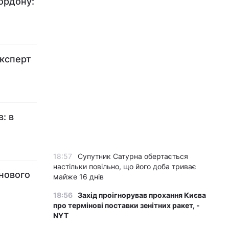
кордону:
експерт
: в
18:57
Супутник Сатурна обертається
настільки повільно, що його доба триває
 нового
майже 16 днів
18:56
Захід проігнорував прохання Києва
про термінові поставки зенітних ракет, -
NYT