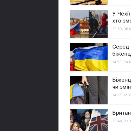
У Чехі
хто зм
20:50, 06.
Серед 
біженц
14:53, 04.
Біженц
чи змін
14:17, 02.
Британ
20:40, 31.