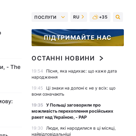
RU
+35
ПОСЛУГИ
о
ПІДТРИМАЙТЕ НАС
ОСТАННІ НОВИНИ
и, - The
19:54
Пісня, яка надихає: що каже дата
народження
19:45
Ці знаки на долоні є не у всіх: що
вони означають
мову:
19:35
У Польщі заговорили про
можливість перехоплення російських
ракет над Україною, - PAP
19:30
Люди, які народилися в ці місяці,
найвідповідальніші
ють