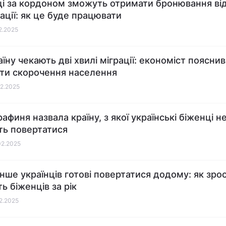
ці за кордоном зможуть отримати бронювання ві
зації: як це буде працювати
02.2025
їну чекають дві хвилі міграції: економіст пояснив
ти скорочення населення
02.2025
афиня назвала країну, з якої українські біженці н
ть повертатися
02.2025
нше українців готові повертатися додому: як зро
ть біженців за рік
02.2025