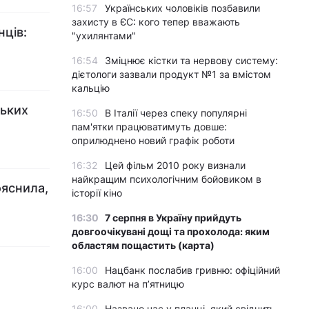
16:57
Українських чоловіків позбавили
захисту в ЄС: кого тепер вважають
нців:
"ухилянтами"
16:54
Зміцнює кістки та нервову систему:
дієтологи зазвали продукт №1 за вмістом
кальцію
ських
16:50
В Італії через спеку популярні
пам'ятки працюватимуть довше:
оприлюднено новий графік роботи
16:32
Цей фільм 2010 року визнали
найкращим психологічним бойовиком в
ояснила,
історії кіно
16:30
7 серпня в Україну прийдуть
довгоочікувані дощі та прохолода: яким
областям пощастить (карта)
16:00
Нацбанк послабив гривню: офіційний
курс валют на п’ятницю
16:00
Названо час у планці, який свідчить