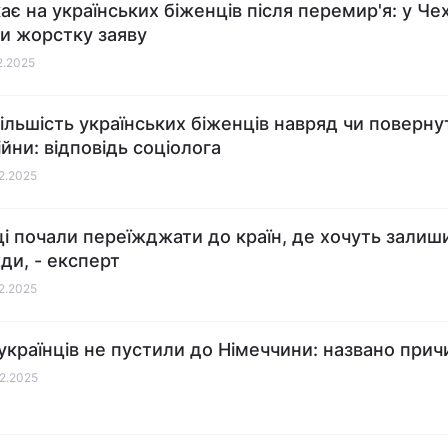
ає на українських біженців після перемир'я: у Чех
и жорстку заяву
02.2025
ільшість українських біженців навряд чи поверну
ійни: відповідь соціолога
02.2025
ці почали переїжджати до країн, де хочуть залиш
ди, - експерт
02.2025
 українців не пустили до Німеччини: названо прич
02.2025