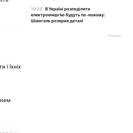
19:22
В Україні розподіляти
електроенергію будуть по-новому:
Шмигаль розкрив деталі
Реклама
 і їхніх
внем