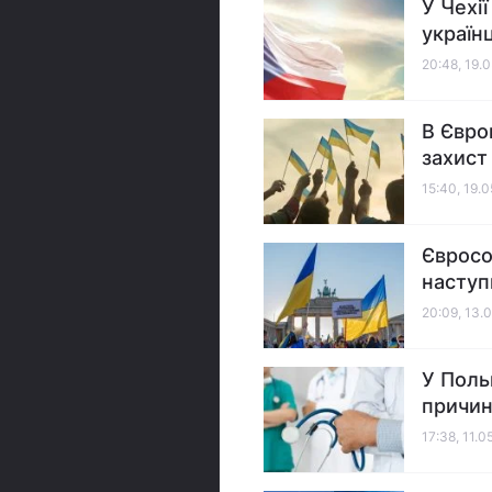
У Чехі
україн
20:48, 19.
В Євро
захист 
15:40, 19.
Євросо
наступ
20:09, 13.
У Поль
причи
17:38, 11.0