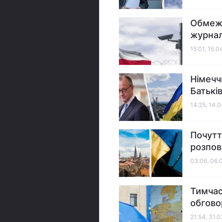
Обмеже
журнал
15:01, 15.
Німечч
Батькі
14:25, 14.
Почутт
розпов
03:06, 06.
Тимчас
обгово
21:54, 31.