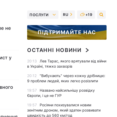
RU
+19
ПОСЛУГИ
ле не
ПІДТРИМАЙТЕ НАС
ОСТАННІ НОВИНИ
ист у
20:13
Лев Тарас, якого врятували від війни
в Україні, тяжко захворів
20:12
"Вибухають" через кожну дрібницю:
9 проблем людей, яких легко розізлити
овного
19:57
Названо найсильнішу розвідку
Європи, і це не ГУР
19:57
Росіяни похизувалися новим
зенітним дроном, який здатен розвивати
швидкість до 560 км/год
ернення