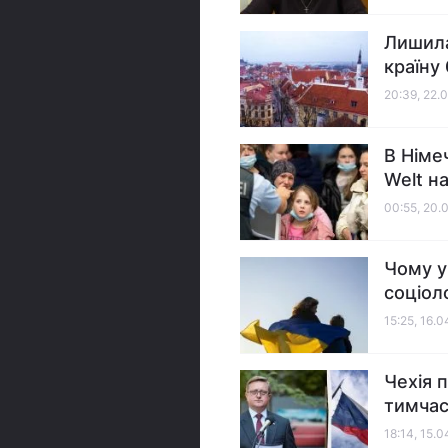
Лишила
країну
20:39, 22.
В Німеч
Welt н
00:55, 20.
Чому у
соціол
15:25, 16.
Чехія 
тимчас
18:14, 15.