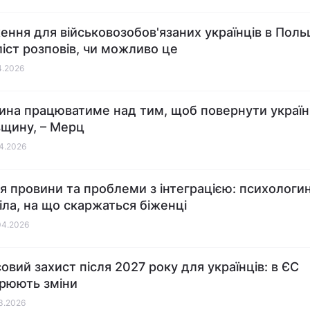
ння для військовозобов'язаних українців в Поль
іст розповів, чи можливо це
04.2026
ина працюватиме над тим, щоб повернути україн
вщину, – Мерц
04.2026
я провини та проблеми з інтеграцією: психологи
іла, на що скаржаться біженці
04.2026
овий захист після 2027 року для українців: в ЄС
рюють зміни
03.2026