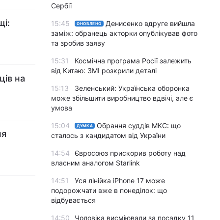
Сербії
щі:
15:45
Денисенко вдруге вийшла
ОНОВЛЕНО
заміж: обранець акторки опублікував фото
та зробив заяву
15:31
Космічна програма Росії залежить
від Китаю: ЗМІ розкрили деталі
ців на
15:13
Зеленський: Українська оборонка
може збільшити виробництво вдвічі, але є
умова
15:04
Обрання суддів МКС: що
ДУМКА
ня
сталось з кандидатом від України
14:54
Євросоюз прискорив роботу над
власним аналогом Starlink
14:51
Уся лінійка iPhone 17 може
подорожчати вже в понеділок: що
відбувається
14:50
Чоловіка висміювали за посадку 11