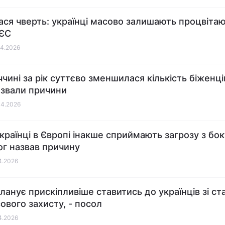
ся чверть: українці масово залишають процвіта
 ЄС
04.2026
чині за рік суттєво зменшилася кількість біженців
азвали причини
04.2026
країнці в Європі інакше сприймають загрозу з боку
ог назвав причину
04.2026
планує прискіпливіше ставитись до українців зі с
ового захисту, - посол
04.2026