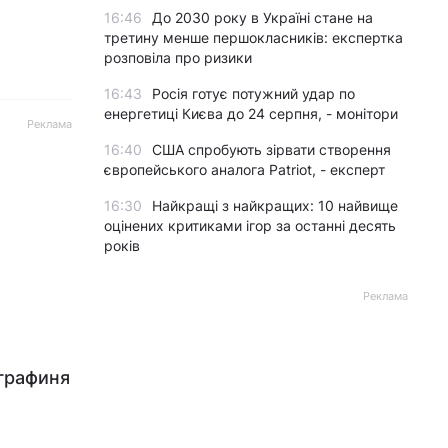
16:46
До 2030 року в Україні стане на
третину менше першокласників: експертка
розповіла про ризики
16:43
Росія готує потужний удар по
енергетиці Києва до 24 серпня, - монітори
Реклама
16:40
США спробують зірвати створення
європейського аналога Patriot, - експерт
16:30
Найкращі з найкращих: 10 найвище
оцінених критиками ігор за останні десять
років
Реклама
ографиня