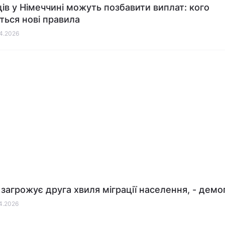
ців у Німеччині можуть позбавити виплат: кого
ться нові правила
04.2026
і загрожує друга хвиля міграції населення, - дем
04.2026