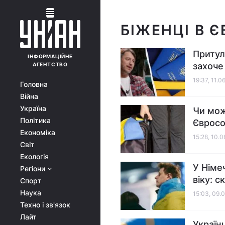
БІЖЕНЦІ В Є
Притул
ІНФОРМАЦІЙНЕ
захоче
АГЕНТСТВО
19:37, 11.0
Головна
Війна
Україна
Чи мож
Політика
Євросо
Економіка
15:28, 10.
Світ
Екологія
У Німе
Регіони
віку: с
Спорт
Наука
15:03, 09.
Техно і зв'язок
Лайт
Україн