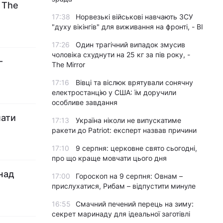
 The
17:38
Норвезькі військові навчають ЗСУ
"духу вікінгів" для виживання на фронті, - BI
17:26
Один трагічний випадок змусив
чоловіка схуднути на 25 кг за пів року, -
-
The Mirror
17:16
Вівці та віслюк врятували сонячну
електростанцію у США: їм доручили
особливе завдання
мати
17:13
Україна ніколи не випускатиме
ракети до Patriot: експерт назвав причини
17:10
9 серпня: церковне свято сьогодні,
про що краще мовчати цього дня
 над
17:00
Гороскоп на 9 серпня: Овнам –
прислухатися, Рибам – відпустити минуле
16:55
Смачний печений перець на зиму:
секрет маринаду для ідеальної заготівлі