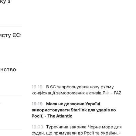
ку з
исту ЄС:
янство
19:19
В ЄС запропонували нову схему
конфіскації заморожених активів РФ, - FAZ
-
19:19
Маск не дозволив Україні
використовувати Starlink для ударів по
Росії, - The Atlantic
19:00
Туреччина закрила Чорне море для
суден, що прямували до Росії та України, -