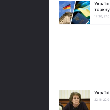
Україн
торкну
17:30, 27.
Україн
22:16, 22.