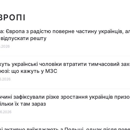
ВРОПІ
а: Європа з радістю поверне частину українців, а
 відпускати решту
6.2026
уть українські чоловіки втратити тимчасовий зах
юзі: що кажуть у МЗС
06.2026
ччині зафіксували різке зростання українців приз
кільки їх там зараз
06.2026
ці активно виїжджають з Польщі, однак після пов