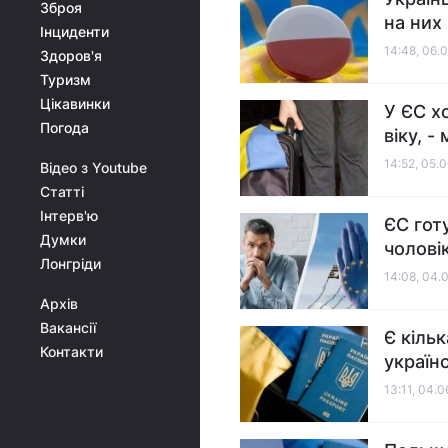
Зброя
на них
Інциденти
14:48, 06.
Здоров'я
Туризм
Цікавинки
У ЄС х
Погода
віку, -
14:52, 05.
Відео з Youtube
Статті
Інтерв'ю
ЄС гот
Думки
чоловік
Лонгріди
14:08, 04.
Архів
Вакансії
Є кіль
Контакти
україн
13:11, 04.