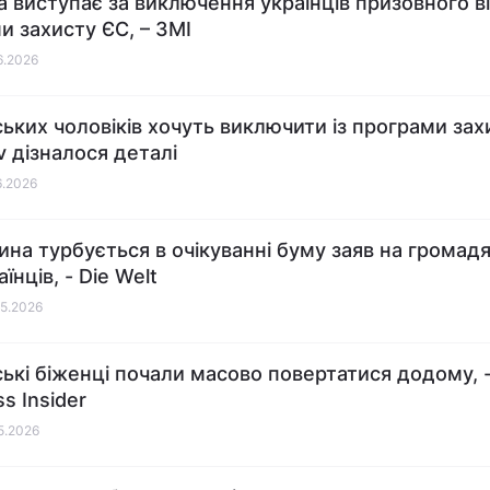
 виступає за виключення українців призовного ві
и захисту ЄС, – ЗМІ
06.2026
ських чоловіків хочуть виключити із програми зах
v дізналося деталі
6.2026
ина турбується в очікуванні буму заяв на громад
аїнців, - Die Welt
05.2026
ські біженці почали масово повертатися додому, 
s Insider
05.2026