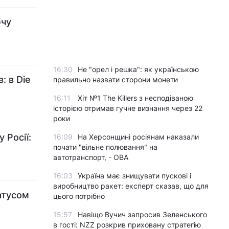
ючу
16:30
Не "орел і решка": як українською
: в Die
правильно назвати сторони монети
16:11
Хіт №1 The Killers з несподіваною
історією отримав гучне визнання через 22
роки
 Росії:
16:09
На Херсонщині росіянам наказали
почати "вільне полювання" на
автотранспорт, - ОВА
16:03
Україна має знищувати пускові і
виробництво ракет: експерт сказав, що для
татусом
цього потрібно
15:57
Навіщо Вучич запросив Зеленського
в гості: NZZ розкрив приховану стратегію