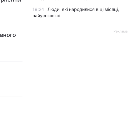
19:24
Люди, які народилися в ці місяці,
найуспішніші
Реклама
овного
я