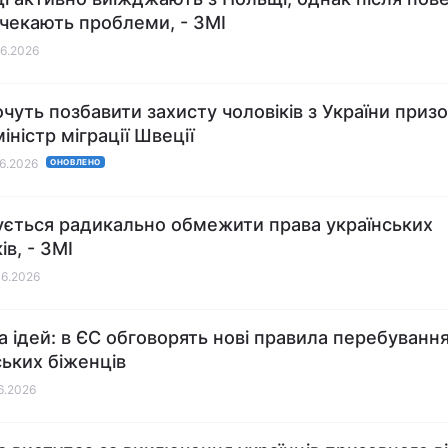
 чекають проблеми, - ЗМІ
06.2026
очуть позбавити захисту чоловіків з України приз
 міністр міграції Швеції
06.2026
ОНОВЛЕНО
ується радикально обмежити права українських
ів, - ЗМІ
06.2026
ка ідей: в ЄС обговорять нові правила перебуванн
ських біженців
06.2026