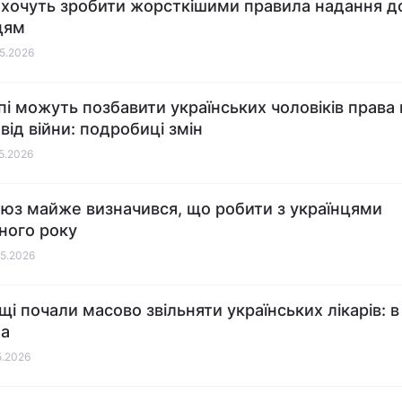
ї хочуть зробити жорсткішими правила надання 
цям
05.2026
пі можуть позбавити українських чоловіків права 
від війни: подробиці змін
05.2026
юз майже визначився, що робити з українцями
ного року
05.2026
щі почали масово звільняти українських лікарів: 
на
5.2026