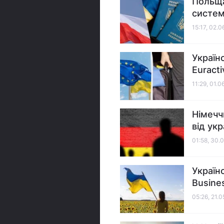
Польща
систем
15:17, 02.
Україн
Euracti
11:29, 01.0
Німечч
від укр
01:58, 30.
Україн
Busines
05:26, 21.