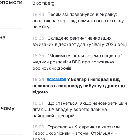
допомоги
Bloomberg
18:43
Песимізм повернувся в Україну:
аналітик застеріг від помилкового погляду
на війну
на
18:35
Складено рейтинг найкращих
вживаних відеокарт для купівлі у 2026 році
18:35
"Молимося, коли веземо пацієнта":
медики розповіли BBC про полювання
російських дронів
18:34
У Болгарії неподалік від
ОНОВЛЕНО
великого газопроводу вибухнув дрон: що
відомо
18:21
Що станеться, якщо найсекретніший
в чому
літак США впаде у ворога: план на
найгірший сценарій
18:00
Гороскоп на 9 серпня за картами
Таро: Скорпіонам – втома, Стрільцям –
зрада