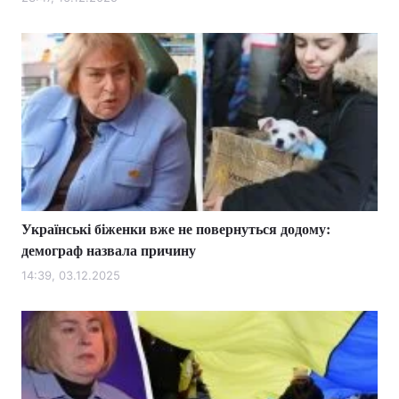
Лонгріди
Відео з Youtube
Статті
Інтерв'ю
Думки
Архів
Вакансії
Контакти
Українські біженки вже не повернуться додому:
Послуги
демограф назвала причину
14:39, 03.12.2025