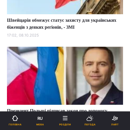
Швейцарія обмежує статус захисту для українських
біженців з деяких регіонів, - ЗМІ
17:02, 08.10.2025
Президент Польщі підписав закон про допомогу
українцям: там заявили, що це - востаннє
RU
МОВА
ГОЛОВНА
РОЗДІЛИ
ПОГОДА
ЛАЙТ
21:14, 26.09.2025