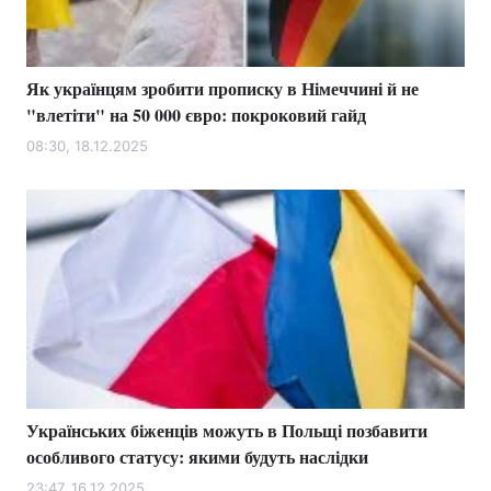
Як українцям зробити прописку в Німеччині й не
Головна
Війна
"влетіти" на 50 000 євро: покроковий гайд
Україна
Політика
08:30, 18.12.2025
Економіка
Світ
Спорт
Наука
Техно і зв'язок
Лайт
Зброя
Інциденти
Здоров'я
Туризм
Українських біженців можуть в Польщі позбавити
Цікавинки
Погода
особливого статусу: якими будуть наслідки
Екологія
Регіони
23:47, 16.12.2025