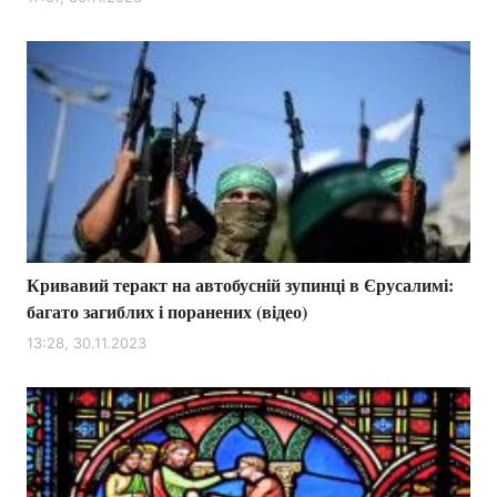
Лонгріди
Відео з Youtube
Статті
Інтерв'ю
Думки
Архів
Вакансії
Контакти
Кривавий теракт на автобусній зупинці в Єрусалимі:
Послуги
багато загиблих і поранених (відео)
13:28, 30.11.2023