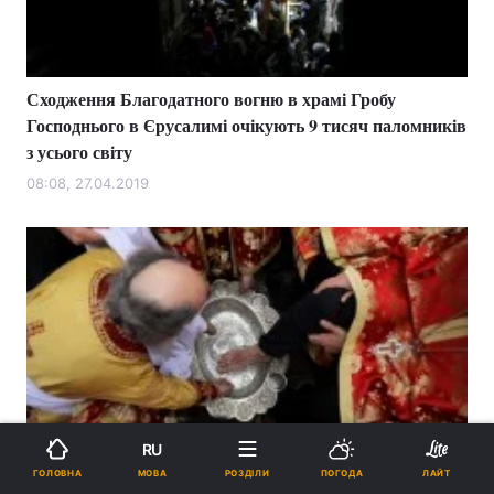
Сходження Благодатного вогню в храмі Гробу
Господнього в Єрусалимі очікують 9 тисяч паломників
з усього світу
08:08, 27.04.2019
RU
У Чистий четвер в Єрусалимі відбулося таїнство
МОВА
ГОЛОВНА
РОЗДІЛИ
ПОГОДА
ЛАЙТ