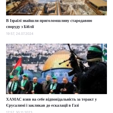
В Ізраїлі знайшли приголомшливу стародавню
Головна
Війна
споруду з Біблії
Україна
Політика
19:57, 24.07.2024
Економіка
Світ
Спорт
Наука
Техно і зв'язок
Лайт
Зброя
Інциденти
Здоров'я
Туризм
ХАМАС взяв на себе відповідальність за теракт у
Цікавинки
Погода
Єрусалимі і закликав до ескалації в Газі
Екологія
Регіони
17:57, 30.11.2023