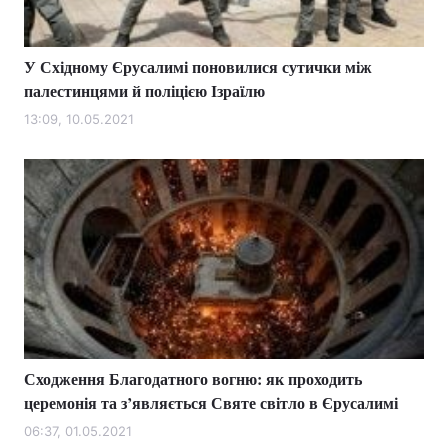
У Східному Єрусалимі поновилися сутички між
палестинцями й поліцією Ізраїлю
13:09, 10.05.2021
Сходження Благодатного вогню: як проходить
церемонія та з’являється Святе світло в Єрусалимі
06:37, 01.05.2021