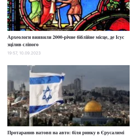
Тема оформлення
Археологи виявили 2000-річне біблійне місце, де Ісус
зцілив сліпого
19:57, 10.09.2023
Протаранив натовп на авто: біля ринку в Єрусалимі