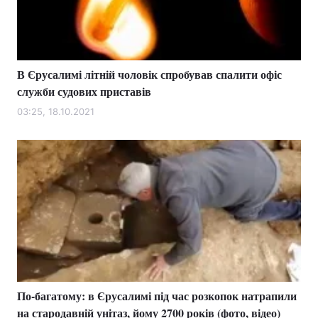
В Єрусалимі літній чоловік спробував спалити офіс
служби судових приставів
03:25, 18.10.2021
По-багатому: в Єрусалимі під час розкопок натрапили
на стародавній унітаз, йому 2700 років (фото, відео)