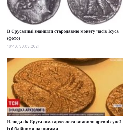
В Єрусалимі знайшли стародавню монету часів Ісуса
(фото)
16:46, 30.03.2021
Неподалік Єрусалима археологи виявили древні сувої
із біблійними надписами