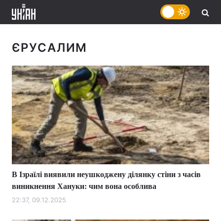
ЄРУСАЛИМ
В Ізраїлі виявили неушкоджену ділянку стіни з часів
виникнення Хануки: чим вона особлива
22:37, 09.12.2025