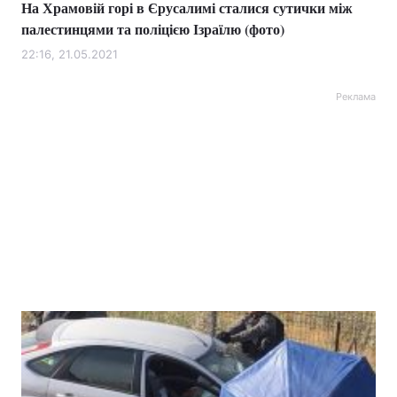
На Храмовій горі в Єрусалимі сталися сутички між
палестинцями та поліцією Ізраїлю (фото)
22:16, 21.05.2021
Реклама