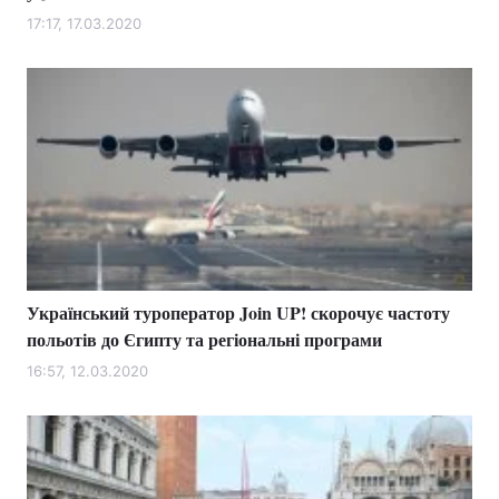
17:17, 17.03.2020
Лонгріди
Відео з Youtube
Статті
Інтерв'ю
Думки
Архів
Вакансії
Контакти
Послуги
Український туроператор Join UP! скорочує частоту
польотів до Єгипту та регіональні програми
16:57, 12.03.2020