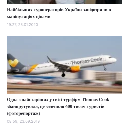
Найбільших туроператорів України запідозрили в
маніпуляціях цінами
19:27, 28.01.2020
Одна з найстаріших у світі турфірм Thomas Cook
збанкрутувала, це зачепило 600 тисяч туристів
(фоторепортаж)
08:59, 23.09.2019