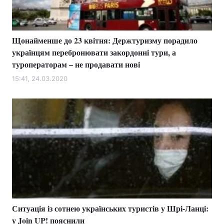
Щонайменше до 23 квітня: Держтуризму порадило
Головна
Війна
українцям перебронювати закордонні тури, а
туроператорам – не продавати нові
Україна
Політика
15:41, 24.03.2020
Економіка
Світ
Спорт
Наука
Техно і зв'язок
Лайт
Зброя
Інциденти
Здоров'я
Туризм
Цікавинки
Погода
Ситуація із сотнею українських туристів у Шрі-Ланці:
у Join UP! пояснили
Екологія
Регіони