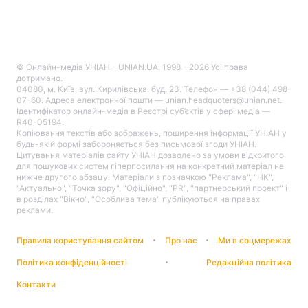
© Онлайн-медіа УНІАН - UNIAN.UA, 1998 - 2026 Усі права
дотримано.
04080, м. Київ, вул. Кирилівська, буд. 23. Телефон — +38 (044) 498-
07-60. Адреса електронної пошти — unian.headquoters@unian.net.
Ідентифікатор онлайн-медіа в Реєстрі суб’єктів у сфері медіа —
R40-05194.
Копіювання текстів або зображень, поширення інформації УНІАН у
будь-якій формі забороняється без письмової згоди УНІАН.
Цитування матеріалів сайту УНІАН дозволено за умови відкритого
для пошукових систем гіперпосилання на конкретний матеріал не
нижче другого абзацу. Матеріали з позначкою "Реклама", "НК",
"Актуально", "Точка зору", "Офіційно", "PR", "партнерський проект" і
в розділах "Вікно", "Особлива тема" публікуються на правах
реклами.
Правила користування сайтом
Про нас
Ми в соцмережах
Політика конфіденційності
Редакційна політика
Контакти