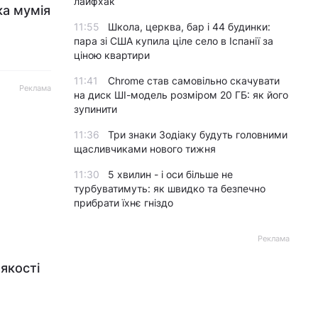
лайфхак
ка мумія
11:55
Школа, церква, бар і 44 будинки:
пара зі США купила ціле село в Іспанії за
ціною квартири
11:41
Chrome став самовільно скачувати
Реклама
на диск ШІ-модель розміром 20 ГБ: як його
зупинити
11:36
Три знаки Зодіаку будуть головними
щасливчиками нового тижня
11:30
5 хвилин - і оси більше не
турбуватимуть: як швидко та безпечно
прибрати їхнє гніздо
Реклама
 якості