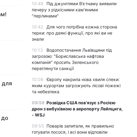
10:49
Під джунглями В'єтнаму виявили
печеру з рідкісними кам'яними
ам!
"перлинами"
10:42
Для чого потрібна кожна сторона
терки: про деякі функції, про які ви не
знали
10:13
Водопостачання Львівщини під
загрозою: "Бориславська нафтова
компанія" просить Зеленського
переглянути санкції
10:08
Європу накрила нова хвиля спеки:
 для
яким курортам загрожують лісові пожежі
та небезпека
09:59
Розвідка США пов’язує з Росією
дрон з вибухівкою в аеропорту Лейпцига,
- WSJ
 до
09:55
Поварів запитали, як правильно
готувати лосося, і всі вони відповіли