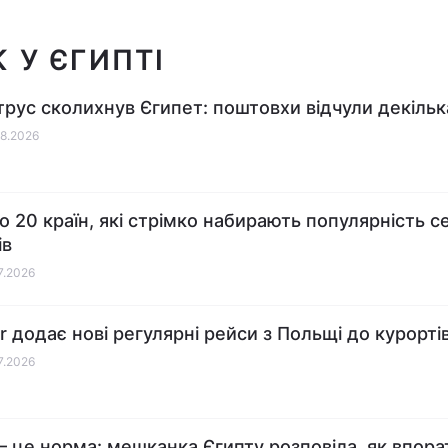
 У ЄГИПТІ
рус сколихнув Єгипет: поштовхи відчули декільк
08.2026
о 20 країн, які стрімко набирають популярність с
ів
07.2026
ir додає нові регулярні рейси з Польщі до курорті
07.2026
– це норма: мешканка Єгипту розповіла, як впора