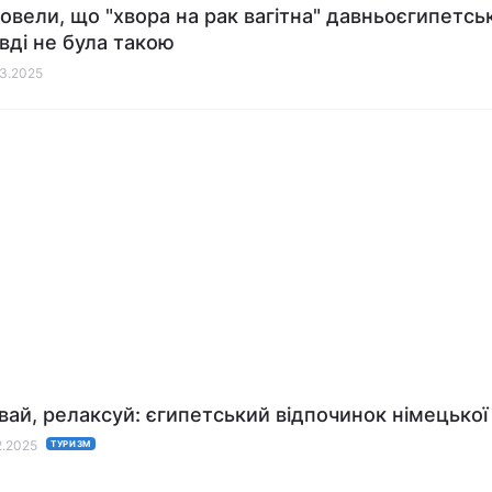
довели, що "хвора на рак вагітна" давньоєгипетсь
вді не була такою
03.2025
авай, релаксуй: єгипетський відпочинок німецької
2.2025
ТУРИЗМ