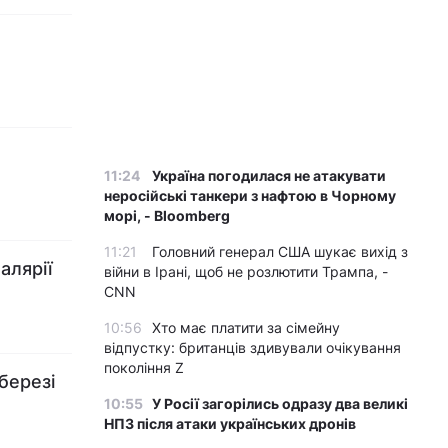
11:24
Україна погодилася не атакувати
неросійські танкери з нафтою в Чорному
морі, - Bloomberg
11:21
Головний генерал США шукає вихід з
алярії
війни в Ірані, щоб не розлютити Трампа, -
CNN
10:56
Хто має платити за сімейну
відпустку: британців здивували очікування
покоління Z
березі
10:55
У Росії загорілись одразу два великі
НПЗ після атаки українських дронів