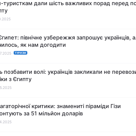
-туристкам дали шість важливих порад перед п
пту
10.2025
Єгипет: північне узбережжя запрошує українців, 
чилось, як нам догодити
07.2025
ТУРИЗМ
 позбавити волі: українців закликали не перевоз
іки з Єгипту
05.2025
агаторічної критики: знамениті піраміди Гізи
онтують за 51 мільйон доларів
04.2025