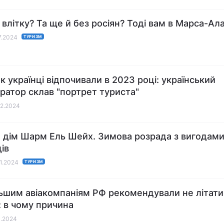
 влітку? Та ще й без росіян? Тоді вам в Марса-Ал
07.2024
ТУРИЗМ
як українці відпочивали в 2023 році: український
ратор склав "портрет туриста"
02.2024
 дім Шарм Ель Шейх. Зимова розрада з вигодами
ів
01.2024
ТУРИЗМ
ьшим авіакомпаніям РФ рекомендували не літати
: в чому причина
1.2024