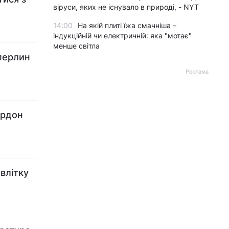
віруси, яких не існувало в природі, - NYT
14:00
На якій плиті їжа смачніша –
індукційній чи електричній: яка "мотає"
менше світла
 перлин
Реклама
ордон
 влітку