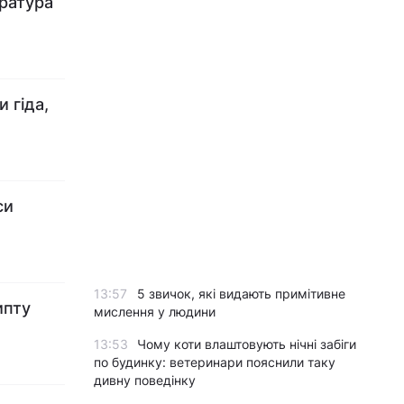
ература
 гіда,
си
13:57
5 звичок, які видають примітивне
ипту
мислення у людини
13:53
Чому коти влаштовують нічні забіги
по будинку: ветеринари пояснили таку
дивну поведінку