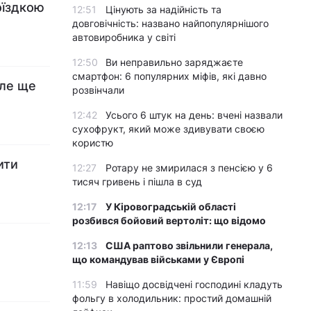
оїздкою
12:51
Цінують за надійність та
довговічність: названо найпопулярнішого
автовиробника у світі
12:50
Ви неправильно заряджаєте
смартфон: 6 популярних міфів, які давно
але ще
розвінчали
12:42
Усього 6 штук на день: вчені назвали
сухофрукт, який може здивувати своєю
користю
ити
12:27
Ротару не змирилася з пенсією у 6
тисяч гривень і пішла в суд
12:17
У Кіровоградській області
розбився бойовий вертоліт: що відомо
12:13
США раптово звільнили генерала,
що командував військами у Європі
11:59
Навіщо досвідчені господині кладуть
фольгу в холодильник: простий домашній