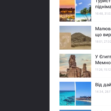
Турист
піднім
16:48, 31.
Малював
що вир
18:01, 27.0
У Єгип
Мемно
11:26, 15.1
Від да
14:34, 28.1