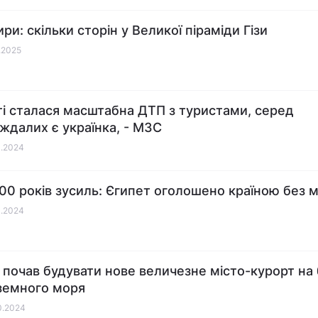
ри: скільки сторін у Великої піраміди Гізи
1.2025
ті сталася масштабна ДТП з туристами, серед
ждалих є українка, - МЗС
1.2024
100 років зусиль: Єгипет оголошено країною без м
0.2024
 почав будувати нове величезне місто-курорт на 
земного моря
10.2024