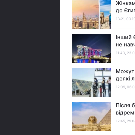
Жінкам
до Єги
13:21, 03.
Інший 
не нав
11:43, 23.
Можуть
деякі л
12:09, 06.
Після б
відрем
12:45, 29.