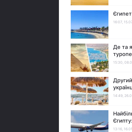
Єгипет
16:07, 15.
Де та 
туропе
15:30, 08.
Другий
українц
14:49, 26.
Найбіл
Єгипту
13:16, 16.0