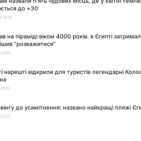
ам назвали п'ять чудових місць, де у квітні темп
ається до +30
03.2026
 на піраміді віком 4000 років: в Єгипті затримали
ішив "розважитися"
2.2026
ті нарешті відкрили для туристів легендарні Коло
на
2.2025
йвінгу до усамітнення: названо найкращі пляжі Єг
1.2025