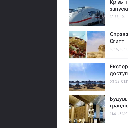
Крізь 
запуск
18:55, 19.1
Справж
Єгипті
18:15, 16.1
Експер
доступ
03:32, 01.1
Будува
грандіо
11:01, 31.1