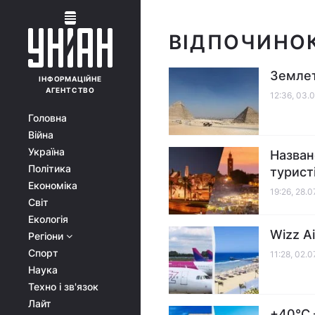
ВІДПОЧИНОК
Землет
ІНФОРМАЦІЙНЕ
АГЕНТСТВО
12:36, 03.
Головна
Війна
Україна
Назван
Політика
турист
Економіка
19:26, 28.
Світ
Екологія
Wizz A
Регіони
Спорт
11:28, 02.
Наука
Техно і зв'язок
Лайт
+40°C 