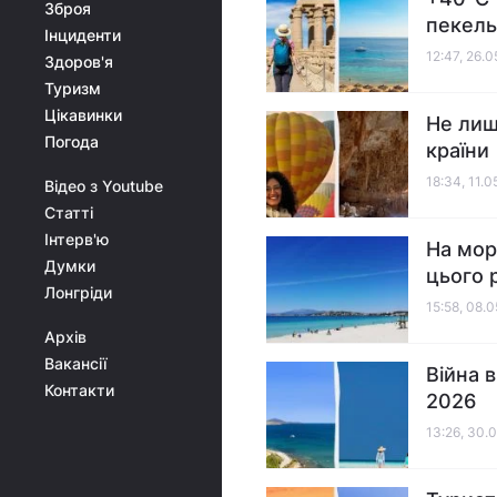
Зброя
пекель
Інциденти
12:47, 26.
Здоров'я
Туризм
Цікавинки
Не лиш
Погода
країни
18:34, 11.
Відео з Youtube
Статті
Інтерв'ю
На мор
Думки
цього 
Лонгріди
15:58, 08.
Архів
Вакансії
Війна в
Контакти
2026
13:26, 30.