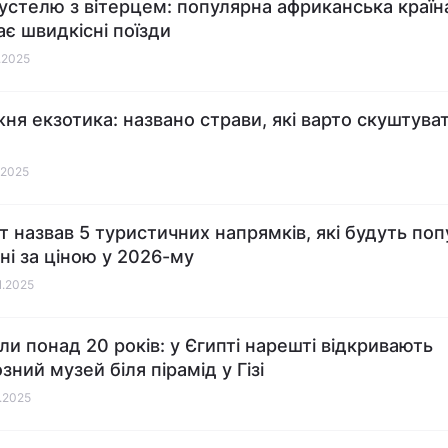
пустелю з вітерцем: популярна африканська країн
ає швидкісні поїзди
1.2025
ня екзотика: названо страви, які варто скуштуват
1.2025
т назвав 5 туристичних напрямків, які будуть попу
ні за ціною у 2026-му
1.2025
ли понад 20 років: у Єгипті нарешті відкривають
зний музей біля пірамід у Гізі
0.2025