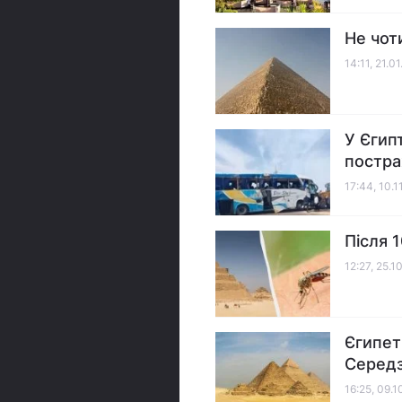
Не чоти
14:11, 21.0
У Єгип
постра
17:44, 10.1
Після 
12:27, 25.1
Єгипет
Серед
16:25, 09.