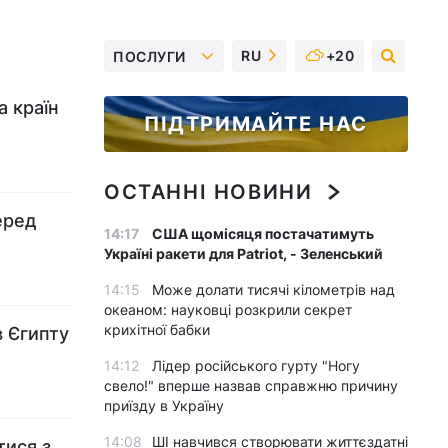
RU
+20
ПОСЛУГИ
а країн
ПІДТРИМАЙТЕ НАС
ОСТАННІ НОВИНИ
еред
14:17
США щомісяця постачатимуть
Україні ракети для Patriot, - Зеленський
14:15
Може долати тисячі кілометрів над
океаном: науковці розкрили секрет
крихітної бабки
в Єгипту
14:12
Лідер російського гурту "Ногу
свело!" вперше назвав справжню причину
приїзду в Україну
14:08
ШІ навчився створювати життєздатні
тися з