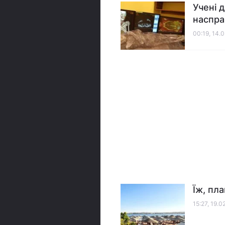
Учені 
наспра
00:19, 14.
Їж, пл
15:27, 19.0