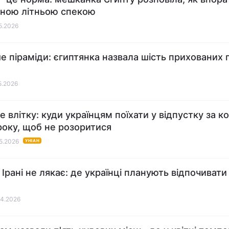
ною літньою спекою
05.2026
е піраміди: єгиптянка назвала шість прихованих
05.2026
е влітку: куди українцям поїхати у відпустку за к
року, щоб не розоритися
05.2026
УНІАН
 Ірані не лякає: де українці планують відпочивати
04.2026