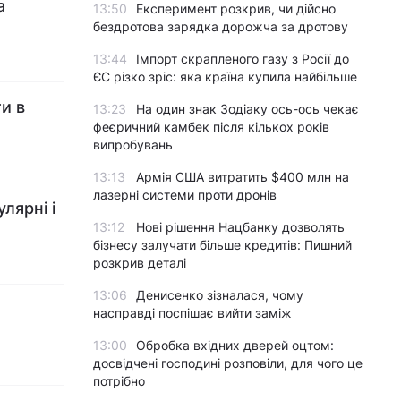
а
13:50
Експеримент розкрив, чи дійсно
бездротова зарядка дорожча за дротову
13:44
Імпорт скрапленого газу з Росії до
ЄС різко зріс: яка країна купила найбільше
и в
13:23
На один знак Зодіаку ось-ось чекає
феєричний камбек після кількох років
випробувань
13:13
Армія США витратить $400 млн на
лазерні системи проти дронів
лярні і
13:12
Нові рішення Нацбанку дозволять
бізнесу залучати більше кредитів: Пишний
розкрив деталі
13:06
Денисенко зізналася, чому
насправді поспішає вийти заміж
13:00
Обробка вхідних дверей оцтом:
досвідчені господині розповіли, для чого це
потрібно