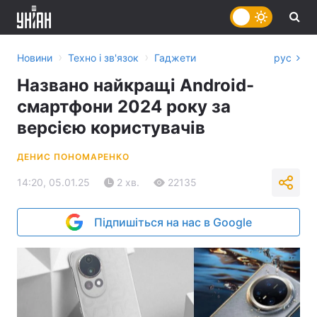
›
›
Новини
Техно і зв'язок
Гаджети
рус
Названо найкращі Android-
смартфони 2024 року за
версією користувачів
ДЕНИС ПОНОМАРЕНКО
14:20, 05.01.25
2 хв.
22135
Підпишіться на нас в Google