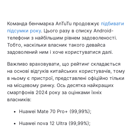
Команда бенчмарка AnTuTu продовжує
підбивати
Головна
Війна
підсумки року
. Цього разу в списку Android-
телефони з найбільшим рівнем задоволеності.
Україна
Політика
Тобто, наскільки власник такого девайса
задоволений ним і хоче користуватися далі.
Економіка
Світ
Важливо враховувати, що рейтинг складається
Спорт
Наука
на основі відгуків китайських користувачів, тому
в ньому є пристрої, представлені офіційно тільки
Техно і зв'язок
Лайт
на місцевому ринку. Ось десятка найкращих
Зброя
Інциденти
смартфонів 2024 року за оцінками їхніх
власників:
Здоров'я
Туризм
Huawei Mate 70 Pro+ (99,99%);
Цікавинки
Погода
Huawei nova 12 Ultra (99,99%);
Екологія
Регіони