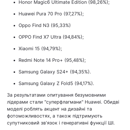
Honor Magic6 Ultimate Edition (98,26%);
Лонгріди
Huawei Pura 70 Pro (97,27%);
Oppo Find N3 (95,33%)
Відео з Youtube
Статті
OPPO Find X7 Ultra (94,84%);
Інтерв'ю
Думки
Xiaomi 15 (94,79%);
Архів
Вакансії
Redmi Note 14 Pro+ (95,48%);
Контакти
Samsung Galaxy S24+ (94,35%).
Послуги
Samsung Galaxy Z Fold5 (94,17%).
За результатами опитування безумовними
лідерами стали "суперфлагмани" Huawei. Обидві
моделі роблять акцент на дизайні та
фотоможливостях, а також підтримують
супутниковий зв'язок і генеративні функції ШІ.