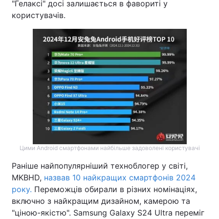
"Гелаксі" досі залишається в фавориті у
користувачів.
Цими Android смартфонами найбільше задоволені користувачі
Раніше найпопулярніший техноблогер у світі,
MKBHD,
назвав 10 найкращих смартфонів 2024
року.
Переможців обирали в різних номінаціях,
включно з найкращим дизайном, камерою та
"ціною-якістю". Samsung Galaxy S24 Ultra переміг