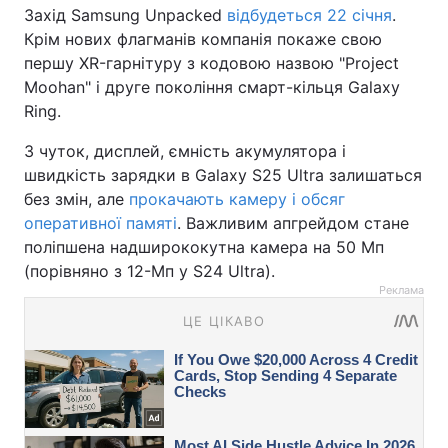
Захід Samsung Unpacked
відбудеться 22 січня
.
Крім нових флагманів компанія покаже свою
першу XR-гарнітуру з кодовою назвою "Project
Moohan" і друге покоління смарт-кільця Galaxy
Ring.
З чуток, дисплей, ємність акумулятора і
швидкість зарядки в Galaxy S25 Ultra залишаться
без змін, але
прокачають камеру і обсяг
оперативної памяті
. Важливим апгрейдом стане
поліпшена надширококутна камера на 50 Мп
(порівняно з 12-Мп у S24 Ultra).
Реклама