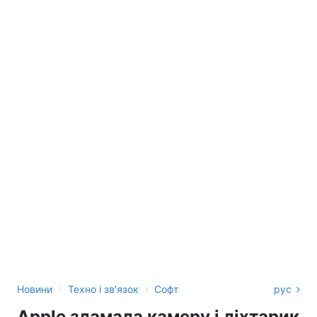
›
›
Новини
Техно і зв'язок
Софт
рус
Apple зламала камеру і ліхтарик