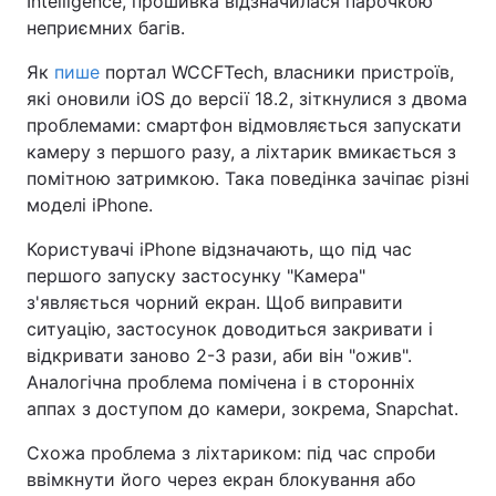
Intelligence, прошивка відзначилася парочкою
неприємних багів.
Як
пише
портал WCCFTech, власники пристроїв,
які оновили iOS до версії 18.2, зіткнулися з двома
проблемами: смартфон відмовляється запускати
камеру з першого разу, а ліхтарик вмикається з
помітною затримкою. Така поведінка зачіпає різні
моделі iPhone.
Користувачі iPhone відзначають, що під час
першого запуску застосунку "Камера"
з'являється чорний екран. Щоб виправити
ситуацію, застосунок доводиться закривати і
відкривати заново 2-3 рази, аби він "ожив".
Аналогічна проблема помічена і в сторонніх
аппах з доступом до камери, зокрема, Snapchat.
Схожа проблема з ліхтариком: під час спроби
ввімкнути його через екран блокування або