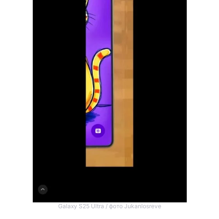
Galaxy S25 Ultra / фото Jukanlosreve