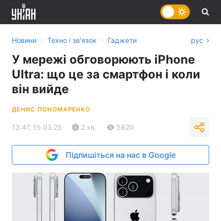
›
›
Новини
Техно і зв'язок
Гаджети
рус
У мережі обговорюють iPhone
Ultra: що це за смартфон і коли
він вийде
ДЕНИС ПОНОМАРЕНКО
13:47, 15.03.25
2 хв.
5820
Підпишіться на нас в Google