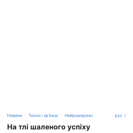
›
›
Новини
Техно і зв'язок
Нейромережі
рус
На тлі шаленого успіху