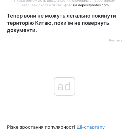
У Китаї обмежують виїзд із країни ключовим співробітникам
DeepSeek / колаж УНІАН, фото
ua.depositphotos.com
Тепер вони не можуть легально покинути
територію Китаю, поки їм не повернуть
документи.
Реклама
ad
Різке зростання популярності
ШІ-стартапу