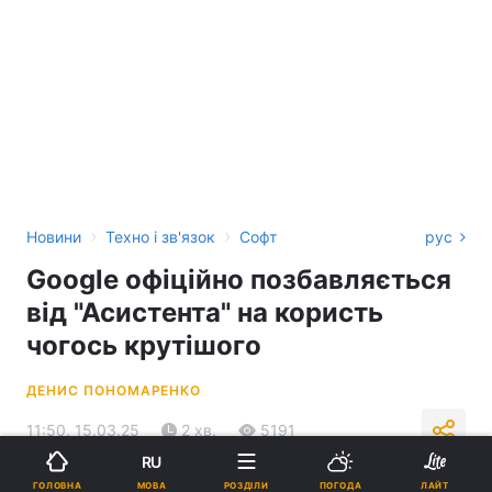
›
›
Новини
Техно і зв'язок
Софт
рус
Google офіційно позбавляється
від "Асистента" на користь
чогось крутішого
ДЕНИС ПОНОМАРЕНКО
11:50, 15.03.25
2 хв.
5191
RU
МОВА
ГОЛОВНА
РОЗДІЛИ
ПОГОДА
ЛАЙТ
Підпишіться на нас в Google