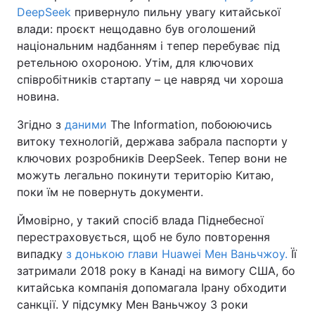
DeepSeek
привернуло пильну увагу китайської
влади: проєкт нещодавно був оголошений
національним надбанням і тепер перебуває під
ретельною охороною. Утім, для ключових
співробітників стартапу – це навряд чи хороша
новина.
Згідно з
даними
The Information, побоюючись
витоку технологій, держава забрала паспорти у
ключових розробників DeepSeek. Тепер вони не
можуть легально покинути територію Китаю,
поки їм не повернуть документи.
Ймовірно, у такий спосіб влада Піднебесної
перестраховується, щоб не було повторення
випадку
з донькою глави Huawei Мен Ваньчжоу.
Її
затримали 2018 року в Канаді на вимогу США, бо
китайська компанія допомагала Ірану обходити
санкції. У підсумку Мен Ваньчжоу 3 роки