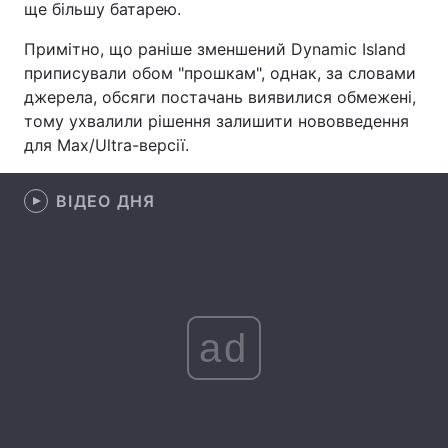
ще більшу батарею.
Лонгріди
Примітно, що раніше зменшений Dynamic Island
приписували обом "прошкам", однак, за словами
Відео з Youtube
Статті
джерела, обсяги постачань виявилися обмежені,
тому ухвалили рішення залишити нововведення
Інтерв'ю
Думки
для Max/Ultra-версії.
Архів
Вакансії
ВІДЕО ДНЯ
Контакти
Послуги
ad