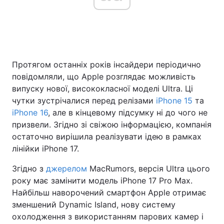
Головна
Війна
Протягом останніх років інсайдери періодично
Україна
Політика
повідомляли, що Apple розглядає можливість
Економіка
Світ
випуску нової, висококласної моделі Ultra. Ці
чутки зустрічалися перед релізами
iPhone 15
та
Спорт
Наука
iPhone 16
, але в кінцевому підсумку ні до чого не
призвели. Згідно зі свіжою інформацією, компанія
Техно і зв'язок
Лайт
остаточно вирішила реалізувати ідею в рамках
лінійки iPhone 17.
Зброя
Інциденти
Згідно з
джерелом
MacRumors, версія Ultra цього
Здоров'я
Туризм
року має замінити модель iPhone 17 Pro Max.
Найбільш наворочений смартфон Apple отримає
Цікавинки
Погода
зменшений Dynamic Island, нову систему
охолодження з використанням парових камер і
Екологія
Регіони