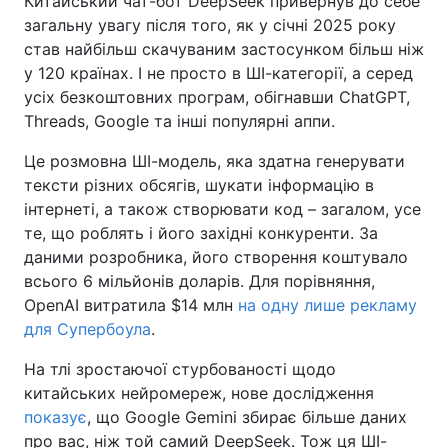
Китайський чат-бот DeepSeek привернув до себе
загальну увагу після того, як у січні 2025 року
став найбільш скачуваним застосунком більш ніж
у 120 країнах. І не просто в ШІ-категорії, а серед
усіх безкоштовних програм, обігнавши ChatGPT,
Threads, Google та інші популярні аппи.
Це розмовна ШІ-модель, яка здатна генерувати
тексти різних обсягів, шукати інформацію в
інтернеті, а також створювати код – загалом, усе
те, що роблять і його західні конкуренти. За
даними розробника, його створення коштувало
всього 6 мільйонів доларів. Для порівняння,
OpenAI витратила $14 млн
на одну лише рекламу
для Супербоула
.
На тлі зростаючої стурбованості щодо
китайських нейромереж, нове дослідження
показує
, що Google Gemini збирає більше даних
про вас, ніж той самий DeepSeek. Тож ця ШІ-