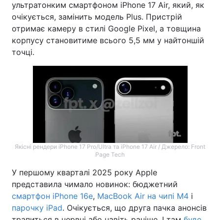
ультратонким смартфоном iPhone 17 Air, який, як
очікується, замінить модель Plus. Пристрій
отримає камеру в стилі Google Pixel, а товщина
корпусу становитиме всього 5,5 мм у найтоншій
точці.
Якісні рендери iPhone 17 Pro/Ultra та iPhone 17 Air / Джерело: Front
Page Tech
У першому кварталі 2025 року Apple
представила чимало новинок: бюджетний
смартфон iPhone 16e
,
MacBook Air на чипі M4
і
парочку iPad
. Очікується, що друга пачка анонсів
трапиться в червні або навіть раніше. І там
буде