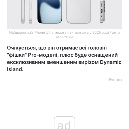
Найдорожчий iPhone Ultra може з'явитися вже у 2025 році / фото
asherdipps
Очікується, що він отримає всі головні
"фішки" Pro-моделі, плюс буде оснащений
ексклюзивним зменшеним вирізом Dynamic
Island.
Реклама
ad