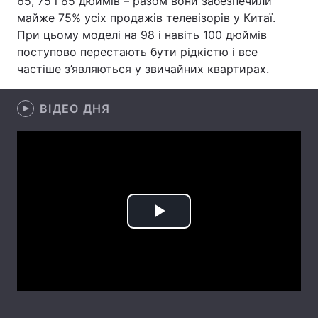
65, 75 і 85 дюймів – разом вони забезпечили
майже 75% усіх продажів телевізорів у Китаї.
Лонгріди
При цьому моделі на 98 і навіть 100 дюймів
поступово перестають бути рідкістю і все
Відео з Youtube
Статті
частіше з’являються у звичайних квартирах.
Інтерв'ю
Думки
ВІДЕО ДНЯ
Архів
Вакансії
Контакти
Послуги
Play
Video