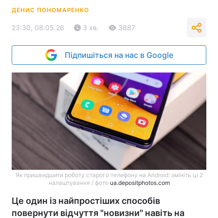
ДЕНИС ПОНОМАРЕНКО
23:30, 08.05.26
3 хв.
3887
Підпишіться на нас в Google
Як пришвидшити роботу старого телефону на Android: змініть ці 2
налаштування / фото
ua.depositphotos.com
Це один із найпростіших способів
повернути відчуття "новизни" навіть на