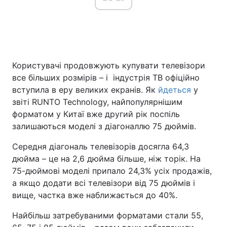
Головна
Війна
Користувачі продовжують купувати телевізори
Україна
Політика
все більших розмірів – і індустрія ТВ офіційно
Економіка
Світ
вступила в еру великих екранів. Як
йдеться
у
звіті RUNTO Technology, найпопулярнішим
Спорт
Наука
форматом у Китаї вже другий рік поспіль
залишаються моделі з діагоналлю 75 дюймів.
Техно і зв'язок
Лайт
Середня діагональ телевізорів досягла 64,3
Зброя
Інциденти
дюйма – це на 2,6 дюйма більше, ніж торік. На
75-дюймові моделі припало 24,3% усіх продажів,
Здоров'я
Туризм
а якщо додати всі телевізори від 75 дюймів і
вище, частка вже наближається до 40%.
Цікавинки
Погода
Найбільш затребуваними форматами стали 55,
Екологія
Регіони