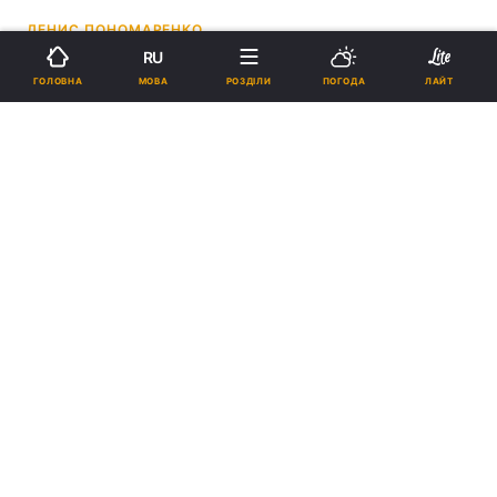
ДЕНИС ПОНОМАРЕНКО
RU
20:15, 08.05.26
3 хв.
19166
МОВА
ГОЛОВНА
РОЗДІЛИ
ПОГОДА
ЛАЙТ
Підпишіться на нас в Google
Журналісти склали рейтинг 5 найкращих компактних смартфонів
2026 року / фото Samsung
Компактний формат тут не є компромісом –
пристрої оснащені потужними