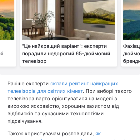
"Це найкращий варіант": експерти
Фахівц
кі
порадили недорогий 65-дюймовий
дюймов
телевізор
бренди
Раніше експерти
склали рейтинг найкращих
телевізорів для світлих кімнат
. При виборі такого
телевізора варто орієнтуватися на моделі з
високою яскравістю, хорошим захистом від
відблисків та сучасними технологіями
підсвічування.
Також користувачам розповідали,
як