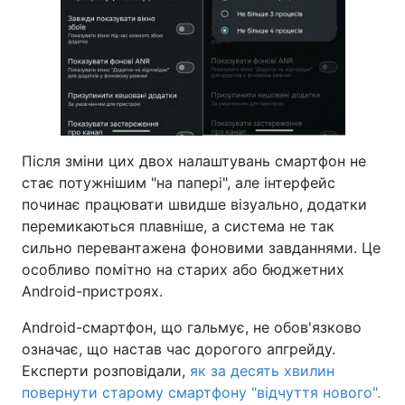
Після зміни цих двох налаштувань смартфон не
стає потужнішим "на папері", але інтерфейс
починає працювати швидше візуально, додатки
перемикаються плавніше, а система не так
сильно перевантажена фоновими завданнями. Це
особливо помітно на старих або бюджетних
Android-пристроях.
Android-смартфон, що гальмує, не обов'язково
означає, що настав час дорогого апгрейду.
Експерти розповідали,
як за десять хвилин
повернути старому смартфону "відчуття нового".