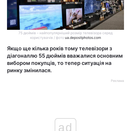
75 дюймів – найпопулярніший розмір телевізора серед
користувачів / фото
ua.depositphotos.com
Якщо ще кілька років тому телевізори з
діагоналлю 55 дюймів вважалися основним
вибором покупців, то тепер ситуація на
ринку змінилася.
Реклама
ad