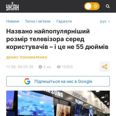
›
›
Новини
Техно і зв'язок
Гаджети
рус
Названо найпопулярніший
розмір телевізора серед
користувачів – і це не 55 дюймів
ДЕНИС ПОНОМАРЕНКО
11:38, 09.05.26
2 хв.
15305
Підпишіться на нас в Google