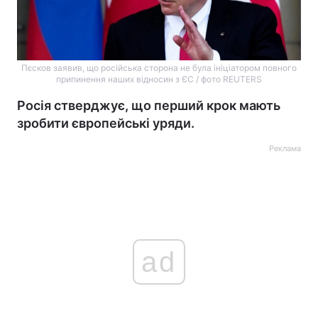
Пєсков заявив, що російська сторона не була ініціатором повного
припинення наших відносин з ЄС / фото REUTERS
Росія стверджує, що перший крок мають
зробити європейські уряди.
Реклама
ad