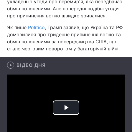
укладенню угоди про перемир'я, яка передбачає
обмін полоненими. Але попередні подібні угоди
Лонгріди
про припинення вогню швидко зривалися.
Як пише
Politico
, Трамп заявив, що Україна та РФ
Відео з Youtube
Статті
домовилися про триденне припинення вогню та
Інтерв'ю
Думки
обмін полоненими за посередництва США, що
стало черговим поворотом у багаторічній війні.
Архів
Вакансії
ВІДЕО ДНЯ
Контакти
Послуги
Play
Video