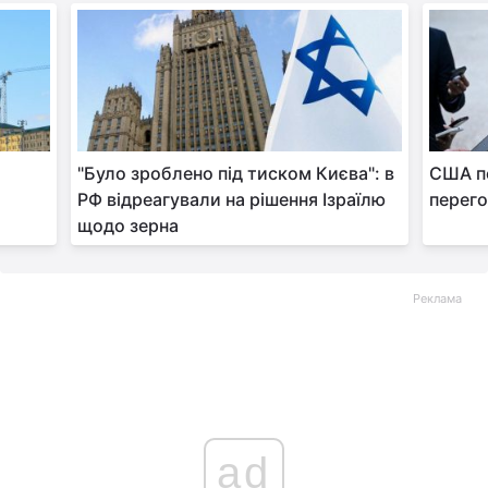
"Було зроблено під тиском Києва": в
США п
РФ відреагували на рішення Ізраїлю
перего
щодо зерна
Реклама
ad