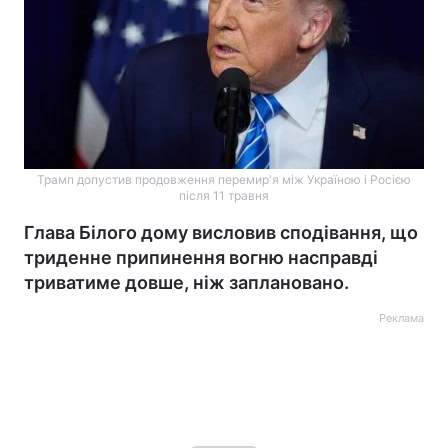
Трамп допустив продовження перемир'я між Україною і Росією
після 11 травня
Глава Білого дому висловив сподівання, що
триденне припинення вогню насправді
триватиме довше, ніж заплановано.
Реклама