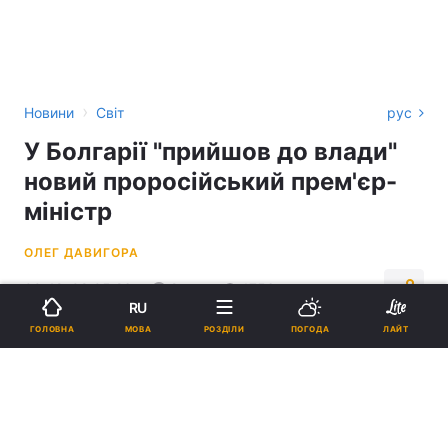
›
Новини
Світ
рус
У Болгарії "прийшов до влади"
новий проросійський прем'єр-
міністр
ОЛЕГ ДАВИГОРА
00:42, 09.05.26
2 хв.
1756
RU
МОВА
ГОЛОВНА
РОЗДІЛИ
ПОГОДА
ЛАЙТ
Підпишіться на нас в Google