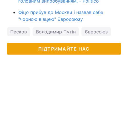
головним випробуванням, - Politico
Фіцо прибув до Москви і назвав себе
"чорною вівцею" Євросоюзу
Пєсков
Володимир Путін
Євросоюз
ПІДТРИМАЙТЕ НАС