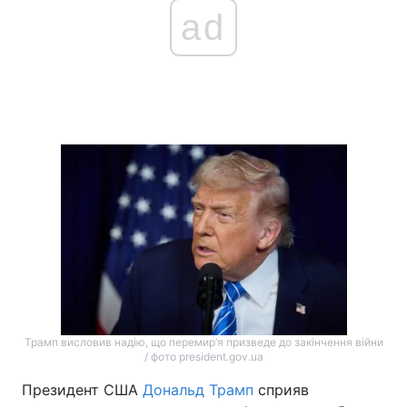
ad
Головна
Війна
Україна
Політика
Економіка
Світ
Спорт
Наука
Техно і зв'язок
Лайт
Зброя
Інциденти
Здоров'я
Туризм
Трамп висловив надію, що перемир’я призведе до закінчення війни
Цікавинки
/ фото president.gov.ua
Погода
Президент США
Дональд Трамп
сприяв
Екологія
Регіони