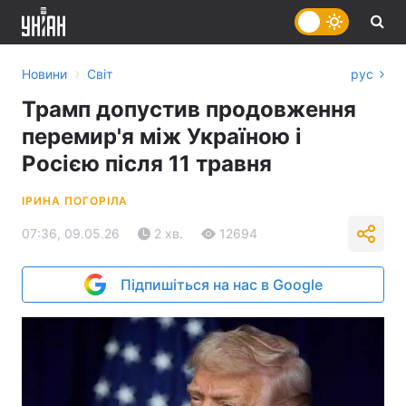
›
Новини
Світ
рус
Трамп допустив продовження
перемир'я між Україною і
Росією після 11 травня
ІРИНА ПОГОРІЛА
07:36, 09.05.26
2 хв.
12694
Підпишіться на нас в Google