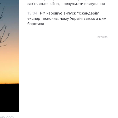
закінчиться війна, - результати опитування
13:04
РФ нарощує випуск "Іскандерів":
експерт пояснив, чому Україні важко з цим
боротися
Реклама
abay.com