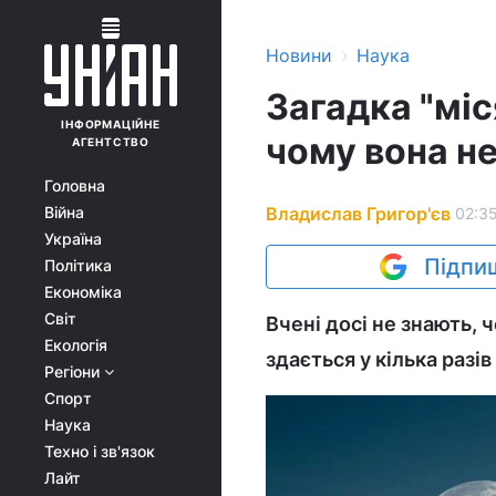
›
Новини
Наука
Загадка "міс
ІНФОРМАЦІЙНЕ
чому вона н
АГЕНТСТВО
Головна
Владислав Григор'єв
Війна
02:35
Україна
Підпиш
Політика
Економіка
Світ
Вчені досі не знають, 
Екологія
здається у кілька разів
Регіони
Спорт
Наука
Техно і зв'язок
Лайт