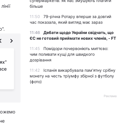
супермаркетів: як нас змушують платити
лінії
більше
11:50
79-річна Ротару вперше за довгий
час показала, який вигляд має зараз
".
11:46
Дебати щодо України свідчать, що
ЄС не готовий приймати нових членів, - FT
11:45
Помідори почервоніють миттєво:
чим поливати кущі для швидкого
Космічний
дозрівання
ях"
"Термінатор":
все
виявлено вид, який
11:42
Іспанія викарбувала пам'ятну срібну
здатний виживати в
р
монету на честь тріумфу збірної з футболу
(фото)
найекстремальніших умовах
Реклама
 можемо
не