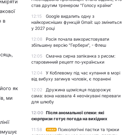
иміряти
став другим тренером "Голосу країни"
накової
12:15
Google видалить одну з
о в
найкорисніших функцій Gmail: що зміниться
у 2027 році
12:08
Росія почала використовувати
збільшену версію "Гербери", - Флеш
ісяць,
12:05
Смачна сирна запіканка з рисом:
старовинний рецепт по-українськи
12:04
У Коблевому під час купання в морі
від вибуху загинув чоловік, є поранені
його як
12:02
Дружина щомісяця подорожує
сама: вона назвала 4 неочікувані переваги
ів, ми
для шлюбу
12:00
Після аномальної спеки: які
сюрпризи готує погода на вихідних
інії
11:58
Психологічні пастки та трюки
УНІАН
 змушує