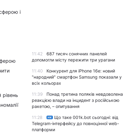
сферою і
11:42
687 тисяч сонячних панелей
допомогли місту пережити три урагани
осферою
нити
11:40
Конкурент для iPhone 16e: новий
"народний" смартфон Samsung показали у
всіх кольорах
11:39
Понад третина поляків невдоволена
й рівень
реакцією влади на інцидент з російською
аномалії
ракетою, – опитування
11:28
Що таке 001k.bot сьогодні: від
НК
Telegram-інтерфейсу до повноцінної web-
платформи