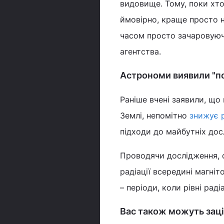
видовище. Тому, поки хто
ймовірно, краще просто 
часом просто зачаровуюч
агентства.
Астрономи виявили "по
Раніше вчені заявили, що
Землі, непомітно
знижує р
підходи до майбутніх дос
Проводячи дослідження, с
радіації всередині магніт
– періоди, коли рівні рад
Вас також можуть заці