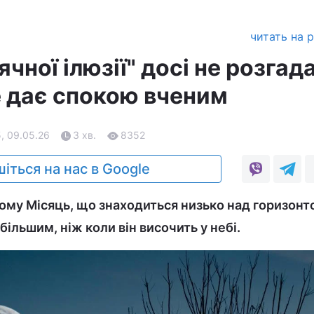
читать на 
ячної ілюзії" досі не розгад
е дає спокою вченим
, 09.05.26
3 хв.
8352
іться на нас в Google
чому Місяць, що знаходиться низько над горизонт
 більшим, ніж коли він височить у небі.