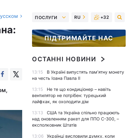
русском
RU
+32
ПОСЛУГИ
ана:
ПІДТРИМАЙТЕ НАС
ОСТАННІ НОВИНИ
13:15
В Україні випустять пам’ятну монету
на честь Іоана Павла II
13:15
Не те що кондиціонер – навіть
ом,
вентилятор не потрібен: турецький
лайфхак, як охолодити дім
13:13
США та Україна спільно працюють
над оновленням ракет для ППО С-300, –
експолковник Штатів
13:06
Українці висловили думку, коли