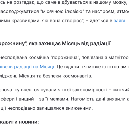
сь не розгадає, що саме відбувається в нашому мозку,
насолоджуватися "місячною ілюзією" та настроєм, атмо
ими краєвидами, які вона створює", – йдеться в
заяві
рожнину", яка захищає Місяць від радіації
 несподівана космічна "порожнеча", пов'язана з магніт
івень радіації на Місяці
. Це відкриття може істотно змі
ліджень Місяця та безпеки космонавтів.
початку вчені очікували чіткої закономірності – нижчи
осфери і вищий – за її межами. Натомість дані виявили 
іації несподівано залишалися зниженими.
кавити новини: