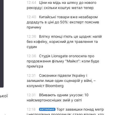
12:44
Ціни на мідь на шляху до нового
рекорду: скільки коштує метал тепер
12:40
Китайські товари вже незабаром
додадуть в ціні до 50%: експерт пояснив
причину
12:36
Влітку японці п'ють це щодня: напій
без кофеїну, корисний для травлення та
судин
12:36
Студія Lionsgate оголосила про
продовження фільму "Майкл": коли буде
прем'єра
12:31
Союзники підвели Україну і
залишили лише один сценарій у війні, –
колумніст Bloomberg
12:31
Вбивають одним укусом: 10
ької
найсмертоносніших змій у світі
12:18
Торт заввишки понад метр
АКТУАЛЬНО
і несподівана пропозиція: стало відомо, хто