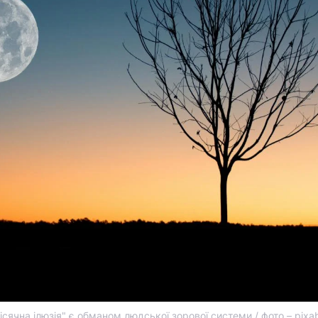
ісячна ілюзія" є обманом людської зорової системи / фото – pix