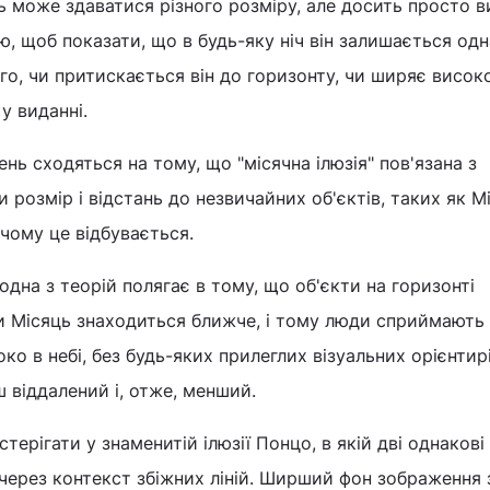
 може здаватися різного розміру, але досить просто в
ю, щоб показати, що в будь-яку ніч він залишається од
го, чи притискається він до горизонту, чи ширяє висок
у виданні.
нь сходяться на тому, що "місячна ілюзія" пов'язана з
 розмір і відстань до незвичайних об'єктів, таких як М
 чому це відбувається.
одна з теорій полягає в тому, що об'єкти на горизонті
и Місяць знаходиться ближче, і тому люди сприймають 
ко в небі, без будь-яких прилеглих візуальних орієнтир
 віддалений і, отже, менший.
рігати у знаменитій ілюзії Понцо, в якій дві однакові л
 через контекст збіжних ліній. Ширший фон зображення