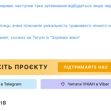
емряви: наступне таке затемнення відбудеться лише чер
місяць: вчені пояснили унікальність травневого нічного 
нет, схожих на Татуїн із "Зоряних воєн"
ІТЬ ПРОЄКТУ
ПІДТРИМАЙТЕ НАС
 в Telegram
Читати УНІАН в Viber
ІВ