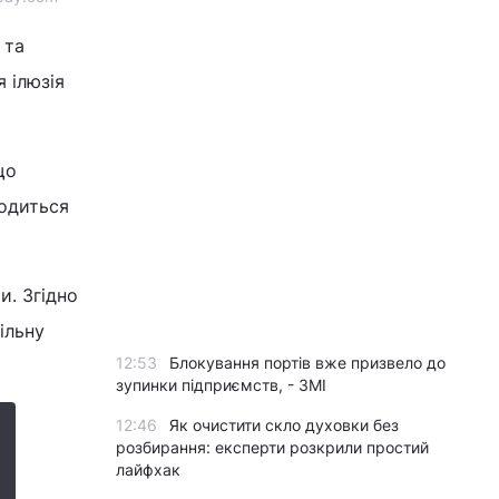
 та
я ілюзія
що
ходиться
и. Згідно
ільну
12:53
Блокування портів вже призвело до
зупинки підприємств, - ЗМІ
12:46
Як очистити скло духовки без
розбирання: експерти розкрили простий
лайфхак