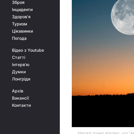
Зброя
Інциденти
Здоров'я
Туризм
Цікавинки
Погода
Відео з Youtube
Статті
Інтерв'ю
Думки
Лонгріди
Архів
Вакансії
Контакти
Наразі точно відомо, що "м