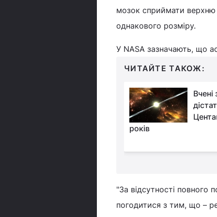
мозок сприймати верхню лі
однакового розміру.
У NASA зазначають, що ас
ЧИТАЙТЕ ТАКОЖ:
Космічний
Вчені
"Термінатор":
діста
виявлено вид, який
Цента
иживати в
років
мальніших умовах
"За відсутності повного 
погодитися з тим, що – ре