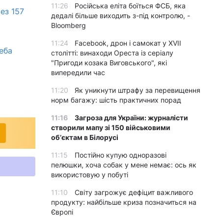
11:26
Російська еліта боїться ФСБ, яка
ез 157
дедалі більше виходить з-під контролю, -
Bloomberg
11:24
Facebook, дрон і самокат у XVII
неба
столітті: винаходи Ореста із серіалу
"Пригоди козака Виговського", які
випередили час
11:20
Як уникнути штрафу за перевищення
норм багажу: шість практичних порад
11:16
Загроза для України: журналісти
створили мапу зі 150 військовими
обʼєктам в Білорусі
11:15
Постійно купую одноразові
пелюшки, хоча собак у мене немає: ось як
використовую у побуті
11:10
Світу загрожує дефіцит важливого
продукту: найбільше криза позначиться на
Європі