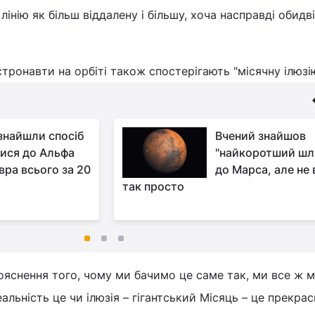
нію як більш віддалену і більшу, хоча насправді обидві 
тронавти на орбіті також спостерігають "місячну ілюзію
 знайшли спосіб
Вчений знайшов
тися до Альфа
"найкоротший шл
вра всього за 20
до Марса, але не 
так просто
пояснення того, чому ми бачимо це саме так, ми все ж
альність це чи ілюзія – гігантський Місяць – це прекрас