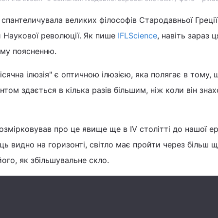
 спантеличувала великих філософів Стародавньої Греції
 Наукової революції. Як пише
IFLScience
, навіть зараз ц
ому поясненню.
ісячна ілюзія" є оптичною ілюзією, яка полягає в тому, 
нтом здається в кілька разів більшим, ніж коли він зна
змірковував про це явище ще в IV столітті до нашої ер
ць видно на горизонті, світло має пройти через більш щ
ого, як збільшувальне скло.