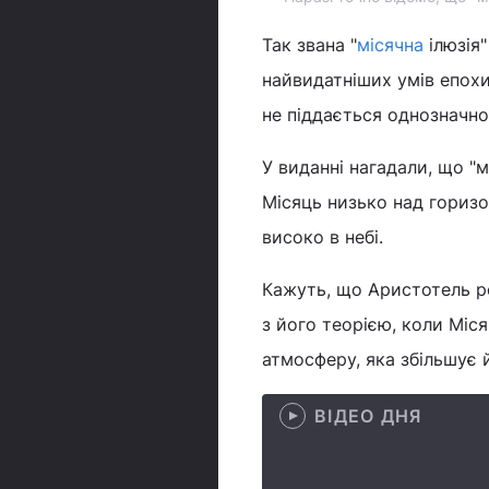
Так звана "
місячна
ілюзія"
найвидатніших умів епохи
не піддається однозначн
У виданні нагадали, що "м
Місяць низько над горизо
високо в небі.
Кажуть, що Аристотель ро
з його теорією, коли Міся
атмосферу, яка збільшує й
ВІДЕО ДНЯ