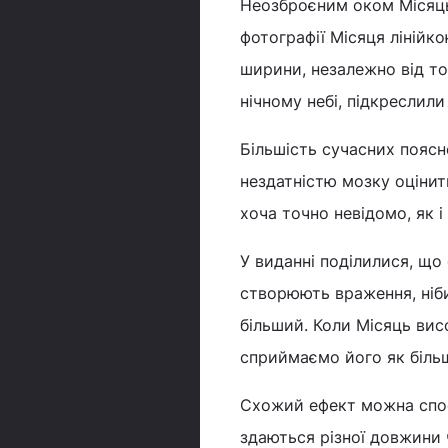
Неозброєним оком Місяць
фотографії Місяця лінійко
ширини, незалежно від то
нічному небі, підкреслили 
Більшість сучасних поясне
нездатністю мозку оцінити
хоча точно невідомо, як і
У виданні поділилися, що 
створюють враження, ніб
більший. Коли Місяць висо
сприймаємо його як більш
Схожий ефект можна спосте
здаються різної довжини