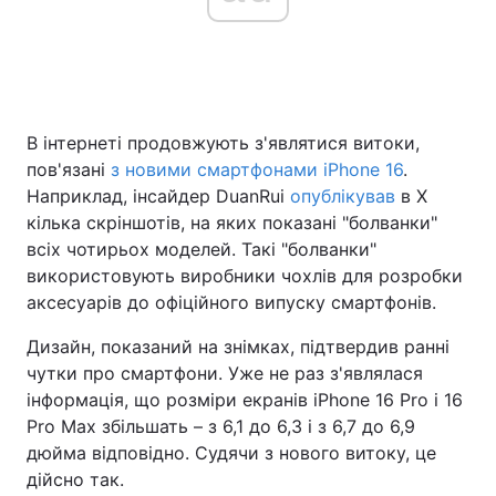
Головна
Війна
В інтернеті продовжують з'являтися витоки,
Україна
Політика
пов'язані
з новими смартфонами iPhone 16
.
Економіка
Світ
Наприклад, інсайдер DuanRui
опублікував
в X
кілька скріншотів, на яких показані "болванки"
Спорт
Наука
всіх чотирьох моделей. Такі "болванки"
використовують виробники чохлів для розробки
Техно і зв'язок
Лайт
аксесуарів до офіційного випуску смартфонів.
Зброя
Інциденти
Дизайн, показаний на знімках, підтвердив ранні
чутки про смартфони. Уже не раз з'являлася
Здоров'я
Туризм
інформація, що розміри екранів iPhone 16 Pro і 16
Pro Max збільшать – з 6,1 до 6,3 і з 6,7 до 6,9
Цікавинки
Погода
дюйма відповідно. Судячи з нового витоку, це
дійсно так.
Екологія
Регіони