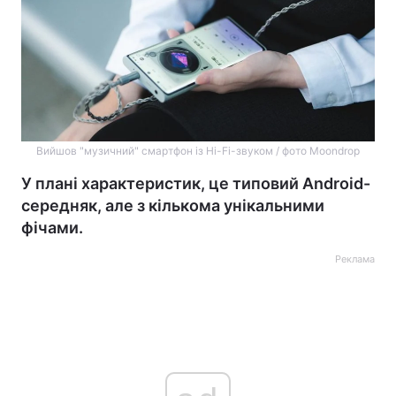
Вийшов "музичний" смартфон із Hi-Fi-звуком / фото Moondrop
У плані характеристик, це типовий Android-
середняк, але з кількома унікальними
фічами.
Реклама