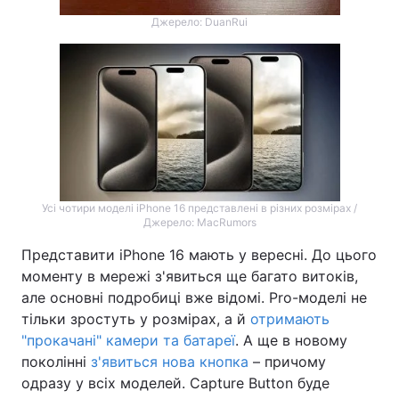
Джерело: DuanRui
Усі чотири моделі iPhone 16 представлені в різних розмірах /
Джерело: MacRumors
Представити iPhone 16 мають у вересні. До цього
моменту в мережі з'явиться ще багато витоків,
але основні подробиці вже відомі. Pro-моделі не
тільки зростуть у розмірах, а й
отримають
"прокачані" камери та батареї
. А ще в новому
поколінні
з'явиться нова кнопка
– причому
одразу у всіх моделей. Capture Button буде