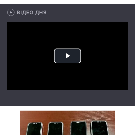
Лонгріди
ВІДЕО ДНЯ
Відео з Youtube
Статті
Інтерв'ю
Думки
Архів
Вакансії
Play
Контакти
Video
Послуги