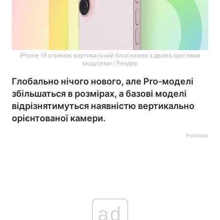
iPhone 16 отримає вертикальний блок камер з двома круглими
модулями / Рендер
Глобально нічого нового, але Pro-моделі
збільшаться в розмірах, а базові моделі
відрізнятимуться наявністю вертикально
орієнтованої камери.
Реклама
ad