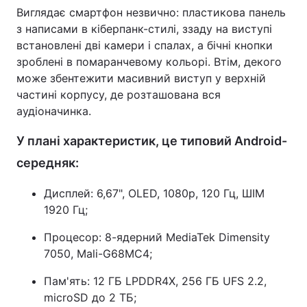
Виглядає смартфон незвично: пластикова панель
з написами в кіберпанк-стилі, ззаду на виступі
встановлені дві камери і спалах, а бічні кнопки
зроблені в помаранчевому кольорі. Втім, декого
може збентежити масивний виступ у верхній
частині корпусу, де розташована вся
аудіоначинка.
У плані характеристик, це типовий Android-
середняк:
Дисплей: 6,67", OLED, 1080p, 120 Гц, ШІМ
1920 Гц;
Процесор: 8-ядерний MediaTek Dimensity
7050, Mali-G68MC4;
Пам'ять: 12 ГБ LPDDR4X, 256 ГБ UFS 2.2,
microSD до 2 ТБ;