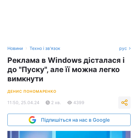
›
Новини
Техно і зв'язок
рус
Реклама в Windows дісталася і
до "Пуску", але її можна легко
вимкнути
ДЕНИС ПОНОМАРЕНКО
11:50, 25.04.24
2 хв.
4399
Підпишіться на нас в Google