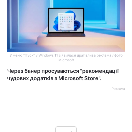
У меню "Пуск" у Windows 11 з'явилася дратівлива реклама / фото
Microsoft
Через банер просуваються "рекомендації
чудових додатків з Microsoft Store".
Реклама