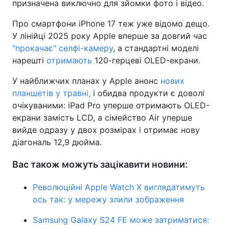
призначена виключно для зйомки фото і відео.
Про смартфони iPhone 17 теж уже відомо дещо.
У лінійці 2025 року Apple вперше за довгий час
"прокачає" селфі-камеру
, а стандартні моделі
нарешті
отримають
120-герцеві OLED-екрани.
У найближчих планах у Apple анонс
нових
планшетів у травні,
і обидва продукти є доволі
очікуваними: iPad Pro уперше отримають OLED-
екрани замість LCD, а сімейство Air уперше
вийде одразу у двох розмірах і отримає нову
діагональ 12,9 дюйма.
Вас також можуть зацікавити новини:
Революційні Apple Watch X виглядатимуть
ось так: у мережу злили зображення
Samsung Galaxy S24 FE може затриматися: