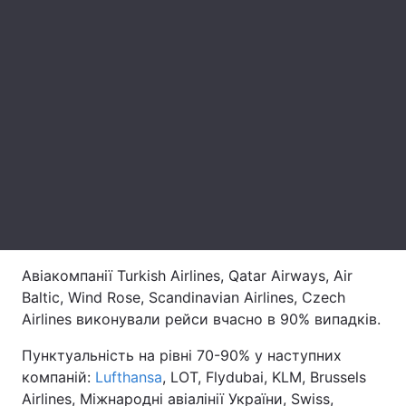
Лонгріди
Відео з Youtube
Статті
Інтерв'ю
Думки
Архів
Вакансії
Контакти
Послуги
Авіакомпанії Turkish Airlines, Qatar Airways, Air
Baltic, Wind Rose, Scandinavian Airlines, Czech
Airlines виконували рейси вчасно в 90% випадків.
Пунктуальність на рівні 70-90% у наступних
компаній:
Lufthansa
, LOT, Flydubai, KLM, Brussels
Airlines, Міжнародні авіалінії України, Swiss,