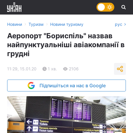
›
›
Новини
Туризм
Новини туризму
рус
Аеропорт "Бориспіль" назвав
найпунктуальніші авіакомпанії в
грудні
11:29, 15.01.20
1 хв.
2106
Підпишіться на нас в Google