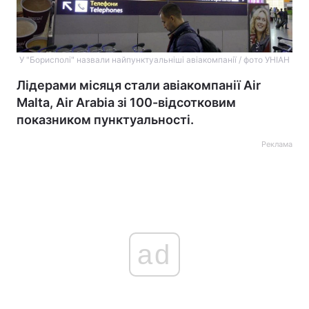
У "Борисполі" назвали найпунктуальніші авіакомпанії / фото УНІАН
Лідерами місяця стали авіакомпанії Air
Malta, Air Arabia зі 100-відсотковим
показником пунктуальності.
Реклама
ad