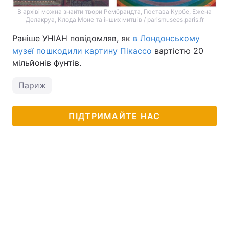
В архіві можна знайти твори Рембрандта, Гюстава Курбе, Ежена
Делакруа, Клода Моне та інших митців / parismusees.paris.fr
Раніше УНІАН повідомляв, як
в Лондонському
музеї пошкодили картину Пікассо
вартістю 20
мільйонів фунтів.
Париж
ПІДТРИМАЙТЕ НАС