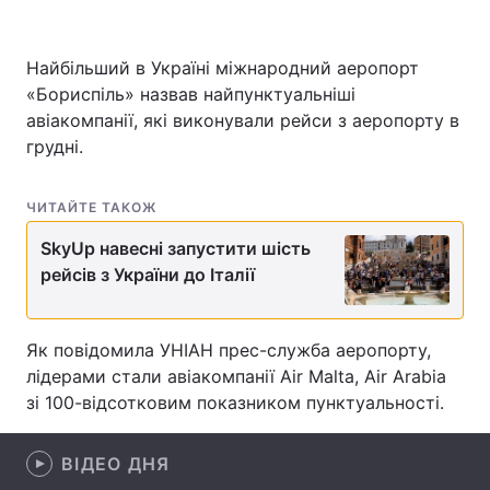
Найбільший в Україні міжнародний аеропорт
«Бориспіль» назвав найпунктуальніші
Головна
Війна
авіакомпанії, які виконували рейси з аеропорту в
Україна
Політика
грудні.
Економіка
Світ
ЧИТАЙТЕ ТАКОЖ
Спорт
Наука
SkyUp навесні запустити шість
рейсів з України до Італії
Техно і зв'язок
Лайт
Зброя
Інциденти
Як повідомила УНІАН прес-служба аеропорту,
лідерами стали авіакомпанії Air Malta, Air Arabia
Здоров'я
Туризм
зі 100-відсотковим показником пунктуальності.
Цікавинки
Погода
ВІДЕО ДНЯ
Екологія
Регіони