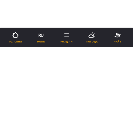
RU
МОВА
ГОЛОВНА
РОЗДІЛИ
ПОГОДА
ЛАЙТ
›
›
Новини
Туризм
Новини туризму
рус
Wizz Air попередила про
можливі затримки рейсів у
Італії, Іспанії та Португалії через
страйки
19:40, 14.01.20
1 хв.
3262
Підпишіться на нас в Google