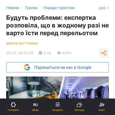
›
›
Новини
Туризм
Поради туристам
рус
Будуть проблеми: експертка
розповіла, що в жодному разі не
варто їсти перед перельотом
МАРІЯ РАГУТКІНА
00:20, 26.04.25
3 хв.
4094
Підпишіться на нас в Google
RU
МОВА
ГОЛОВНА
РОЗДІЛИ
ПОГОДА
ЛАЙТ