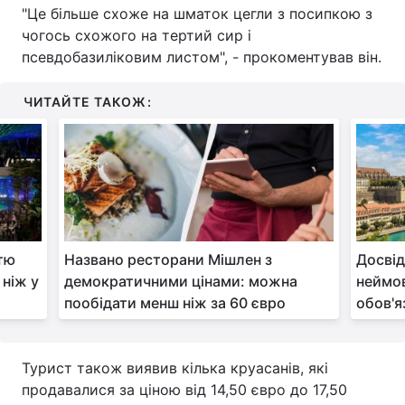
"Це більше схоже на шматок цегли з посипкою з
Тема оформлення
чогось схожого на тертий сир і
псевдобазиліковим листом", - прокоментував він.
ЧИТАЙТЕ ТАКОЖ:
стю
Названо ресторани Мішлен з
Досвід
 ніж у
демократичними цінами: можна
неймов
пообідати менш ніж за 60 євро
обов'я
Турист також виявив кілька круасанів, які
продавалися за ціною від 14,50 євро до 17,50