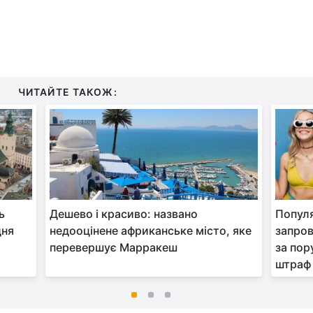
ЧИТАЙТЕ ТАКОЖ:
ь
Дешево і красиво: названо
Популя
дня
недооцінене африканське місто, яке
запров
перевершує Марракеш
за по
штраф