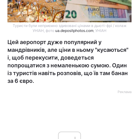
Туристи були неприємно здивовані цінами в дьюті-фрі / колаж
УНІАН, фото
ua.depositphotos.com
, УНІАН
Цей аеропорт дуже популярний у
мандрівників, але ціни в ньому "кусаються"
і, щоб перекусити, доведеться
попрощатися з немаленькою сумою. Один
із туристів навіть розповів, що їв там банан
за 6 євро.
Реклама