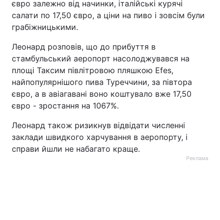
євро залежно від начинки, італійські курячі
салати по 17,50 євро, а ціни на пиво і зовсім були
грабіжницькими.
Леонард розповів, що до прибуття в
стамбульський аеропорт насолоджувався на
площі Таксим півлітровою пляшкою Efes,
найпопулярнішого пива Туреччини, за півтора
євро, а в авіагавані воно коштувало вже 17,50
євро - зростання на 1067%.
Леонард також ризикнув відвідати численні
заклади швидкого харчування в аеропорту, і
справи йшли не набагато краще.
Реклама