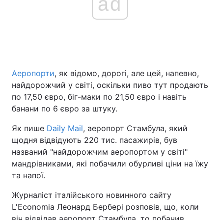
ad
Головна
Війна
Україна
Політика
Аеропорти
, як відомо, дорогі, але цей, напевно,
найдорожчий у світі, оскільки пиво тут продають
Економіка
Світ
по 17,50 євро, біг-маки по 21,50 євро і навіть
Спорт
Наука
банани по 6 євро за штуку.
Як пише
Daily Mail
, аеропорт Стамбула, який
Техно і зв'язок
Лайт
щодня відвідують 220 тис. пасажирів, був
Зброя
Інциденти
названий "найдорожчим аеропортом у світі"
мандрівниками, які побачили обурливі ціни на їжу
Здоров'я
Туризм
та напої.
Цікавинки
Погода
Журналіст італійського новинного сайту
L'Economia Леонард Бербері розповів, що, коли
Екологія
Регіони
він відвідав аеропорт Стамбула, то побачив