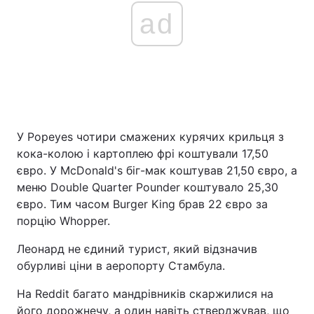
ad
У Popeyes чотири смажених курячих крильця з
кока-колою і картоплею фрі коштували 17,50
євро. У McDonald's біг-мак коштував 21,50 євро, а
меню Double Quarter Pounder коштувало 25,30
євро. Тим часом Burger King брав 22 євро за
порцію Whopper.
Леонард не єдиний турист, який відзначив
обурливі ціни в аеропорту Стамбула.
На Reddit багато мандрівників скаржилися на
його дорожнечу, а один навіть стверджував, що