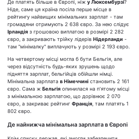
Де платять більше в Європі, ніж
у Люксембурзі
?
Ніде, саме ця країна посіла перше місце в
рейтингу найвищих мінімальних зарплат - там
громадяни отримують 2 638 євро. За нею слідує
Ірландія
з грошовою виплатою в розмірі 2 282
євро, а закривають трійку лідерів
Нідерланди
-
там "мінімалку" виплачують у розмірі 2 193 євро.
На четвертому місці могла б бути Бельгія, але
через відсутність будь-яких зрушень щодо
підняття зарплат, бельгійців обійшли німці.
Мінімальна зарплата
в Німеччині
становить 2 161
євро. Сама ж
Бельгія
опинилася на п'ятому місці
з мінімальною зарплатою, що дорівнює 2 070
євро, а закриває рейтинг
Франція
, там платять 1
802 євро.
Де найнижча мінімальна зарплата в Європі
Крім списку держав, які змогли забезпечити