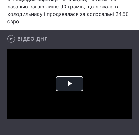
лазанью вагою лише 90 грамів, що лежала в
Лонгріди
холодильнику і продавалася за колосальні 24,50
євро.
Відео з Youtube
Статті
ВІДЕО ДНЯ
Інтерв'ю
Думки
Архів
Вакансії
Контакти
Послуги
Play
Video