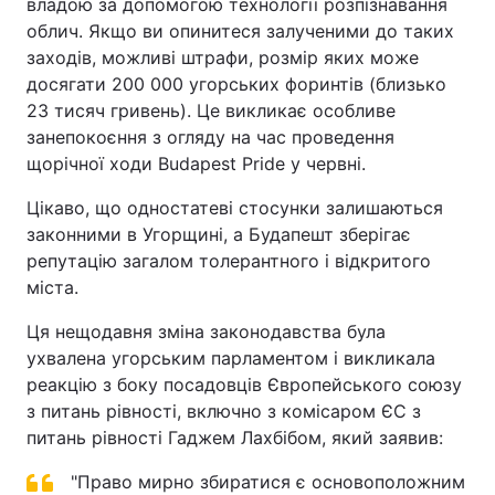
владою за допомогою технології розпізнавання
облич. Якщо ви опинитеся залученими до таких
заходів, можливі штрафи, розмір яких може
досягати 200 000 угорських форинтів (близько
23 тисяч гривень). Це викликає особливе
занепокоєння з огляду на час проведення
щорічної ходи Budapest Pride у червні.
Цікаво, що одностатеві стосунки залишаються
законними в Угорщині, а Будапешт зберігає
репутацію загалом толерантного і відкритого
міста.
Ця нещодавня зміна законодавства була
ухвалена угорським парламентом і викликала
реакцію з боку посадовців Європейського союзу
з питань рівності, включно з комісаром ЄС з
питань рівності Гаджем Лахбібом, який заявив:
"Право мирно збиратися є основоположним