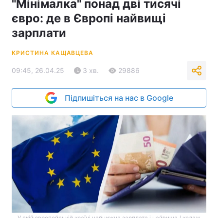
"Мінімалка" понад дві тисячі
євро: де в Європі найвищі
зарплати
КРИСТИНА КАЩАВЦЕВА
09:45, 26.04.25
3 хв.
29886
Підпишіться на нас в Google
У якій європейській країні найнижча зарплата і найвища / колаж