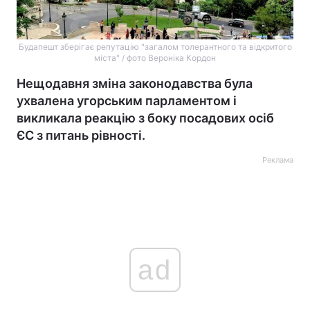
Будапешт зберігає репутацію "загалом толерантного та відкритого
міста" / фото Вероніка Кордон
Нещодавня зміна законодавства була
ухвалена угорським парламентом і
викликала реакцію з боку посадових осіб
ЄС з питань рівності.
Реклама
ad