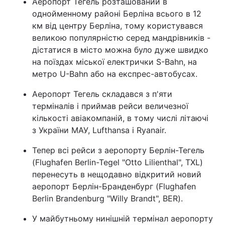
Аеропорт Тегель розташований в
однойменному районі Берліна всього в 12
Тема оформлення
км від центру Берліна, тому користувався
великою популярністю серед мандрівників -
дістатися в місто можна було дуже швидко
на поїздах міської електрички S-Bahn, на
метро U-Bahn або на експрес-автобусах.
Аеропорт Тегель складався з п'яти
терміналів і приймав рейси величезної
кількості авіакомпаній, в тому числі літаючі
з України МАУ, Lufthansa і Ryanair.
Тепер всі рейси з аеропорту Берлін-Тегель
(Flughafen Berlin-Tegel "Otto Lilienthal", TXL)
перенесуть в нещодавно відкритий новий
аеропорт Берлін-Бранденбург (Flughafen
Berlin Brandenburg "Willy Brandt", BER).
У майбутньому нинішній термінал аеропорту