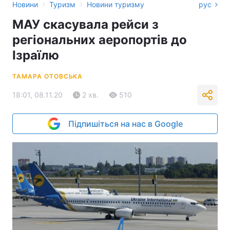
›
›
Новини
Туризм
Новини туризму
рус
МАУ скасувала рейси з
регіональних аеропортів до
Ізраїлю
ТАМАРА ОТОВСЬКА
18:01, 08.11.20
2 хв.
510
Підпишіться на нас в Google