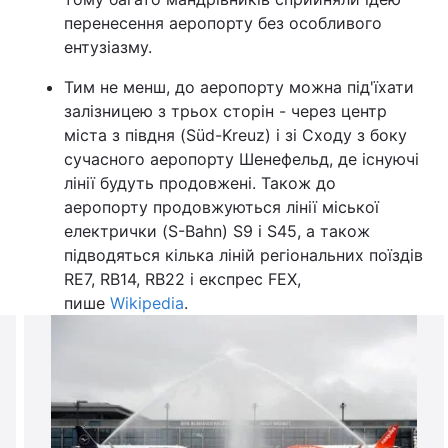
перенесення аеропорту без особливого
ентузіазму.
Тим не менш, до аеропорту можна під'їхати
залізницею з трьох сторін - через центр
міста з півдня (Süd-Kreuz) і зі Сходу з боку
сучасного аеропорту Шенефельд, де існуючі
лінії будуть продовжені. Також до
аеропорту продовжуються лінії міської
електрички (S-Bahn) S9 і S45, а також
підводяться кілька ліній регіональних поїздів
RE7, RB14, RB22 і експрес FEX,
пише
Wikipedia
.