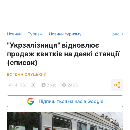
›
›
Новини
Туризм
Новини туризму
рус
"Укрзалізниця" відновлює
продаж квитків на деякі станції
(список)
БОГДАН СЛУЦЬКИЙ
14:14, 08.11.20
2 хв.
2463
Підпишіться на нас в Google