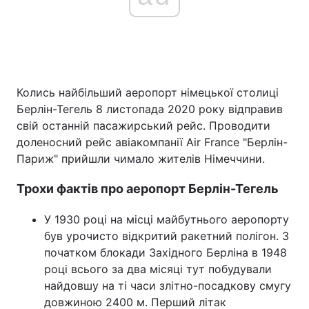
Головна
Війна
Україна
Політика
Колись найбільший аеропорт німецької столиці
Берлін-Тегель 8 листопада 2020 року відправив
Економіка
Світ
свій останній пасажирський рейс. Проводити
доленосний рейс авіакомпанії Air France "Берлін-
Спорт
Наука
Париж" прийшли чимало жителів Німеччини.
Техно і зв'язок
Лайт
Трохи фактів про аеропорт Берлін-Тегель
Зброя
Інциденти
У 1930 році на місці майбутнього аеропорту
був урочисто відкритий ракетний полігон. З
Здоров'я
Туризм
початком блокади Західного Берліна в 1948
році всього за два місяці тут побудували
Цікавинки
Погода
найдовшу на ті часи злітно-посадкову смугу
довжиною 2400 м. Перший літак
Екологія
Регіони