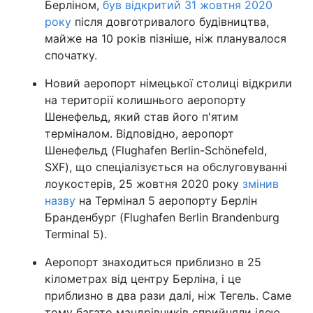
Берліном,
був відкритий 31 жовтня 2020
року
після довготривалого будівництва,
майже на 10 років пізніше, ніж планувалося
спочатку.
Новий аеропорт німецької столиці відкрили
на території колишнього аеропорту
Шенефельд, який став його п'ятим
терміналом. Відповідно, аеропорт
Шенефельд (Flughafen Berlin-Schönefeld,
SXF), що спеціалізується на обслуговуванні
лоукостерів, 25 жовтня 2020 року
змінив
назву
на Термінал 5 аеропорту Берлін
Бранденбург (Flughafen Berlin Brandenburg
Terminal 5).
Аеропорт знаходиться приблизно в 25
кілометрах від центру Берліна, і це
приблизно в два рази далі, ніж Тегель. Саме
тому багато мандрівників сприйняли ідею