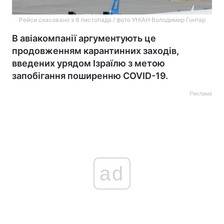
Рейси скасовано з 8 листопада / фото УНІАН Володимир Гонтар
В авіакомпанії аргументують це
продовженням карантинних заходів,
введених урядом Ізраїлю з метою
запобігання поширенню COVID-19.
Реклама
ad