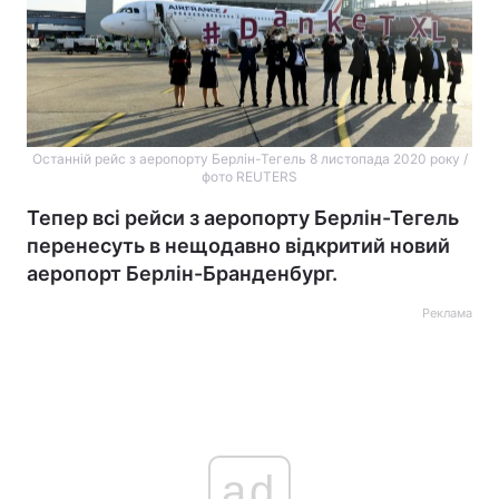
Останній рейс з аеропорту Берлін-Тегель 8 листопада 2020 року /
фото REUTERS
Тепер всі рейси з аеропорту Берлін-Тегель
перенесуть в нещодавно відкритий новий
аеропорт Берлін-Бранденбург.
Реклама
ad