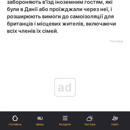
забороняють в’їзд іноземним гостям, які
були в Данії або проїжджали через неї, і
розширюють вимоги до самоізоляції для
британців і місцевих жителів, включаючи
всіх членів їх сімей.
Реклама
ad
RU
МОВА
ГОЛОВНА
РОЗДІЛИ
ПОГОДА
ЛАЙТ
Велика Британія запровадила заборону на в’їзд з