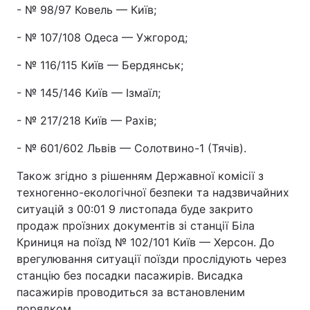
- № 98/97 Ковель — Київ;
- № 107/108 Одеса — Ужгород;
- № 116/115 Київ — Бердянськ;
- № 145/146 Київ — Ізмаїл;
- № 217/218 Київ — Рахів;
- № 601/602 Львів — Солотвино-1 (Тячів).
Також згідно з рішенням Державної комісії з
техногенно-екологічної безпеки та надзвичайних
ситуацій з 00:01 9 листопада буде закрито
продаж проїзних документів зі станції Біла
Криниця на поїзд № 102/101 Київ — Херсон. До
врегулювання ситуації поїзди прослідують через
станцію без посадки пасажирів. Висадка
пасажирів проводиться за встановленим
порядком.