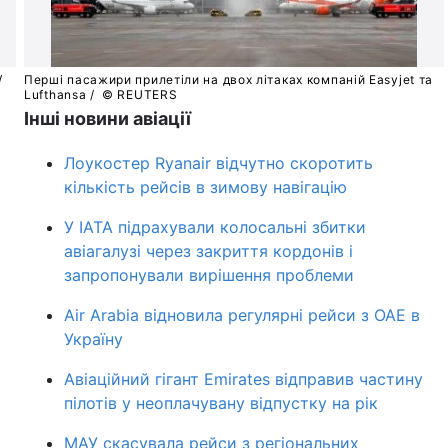
 /
Перші пасажири прилетіли на двох літаках компаній Easyjet та
Lufthansa /
© REUTERS
Інші новини авіації
Лоукостер Ryanair відчутно скоротить
кількість рейсів в зимову навігацію
У IATA підрахували колосальні збитки
авіагалузі через закриття кордонів і
запропонували вирішення проблеми
Air Arabia відновила регулярні рейси з ОАЕ в
Україну
Авіаційний гігант Emirates відправив частину
пілотів у неоплачувану відпустку на рік
МАУ скасувала рейси з регіональних