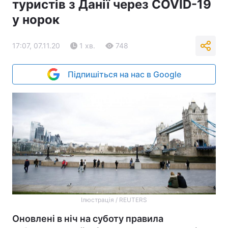
туристів з Данії через COVID-19
у норок
17:07, 07.11.20
1 хв.
748
Підпишіться на нас в Google
Ілюстрація / REUTERS
Оновлені в ніч на суботу правила