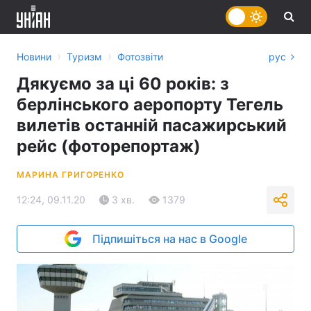
›
›
Новини
Туризм
Фотозвіти
рус
Дякуємо за ці 60 років: з
берлінського аеропорту Тегель
вилетів останній пасажирський
рейс (фоторепортаж)
МАРИНА ГРИГОРЕНКО
12:24, 09.11.20
3 хв.
1379
Підпишіться на нас в Google