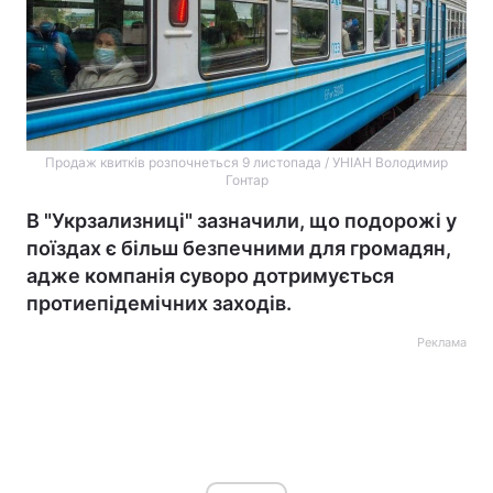
Продаж квитків розпочнеться 9 листопада / УНІАН Володимир
Гонтар
В "Укрзализниці" зазначили, що подорожі у
поїздах є більш безпечними для громадян,
адже компанія суворо дотримується
протиепідемічних заходів.
Реклама