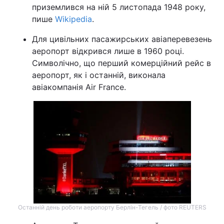
приземлився на ній 5 листопада 1948 року,
Лонгріди
пише
Wikipedia
.
Для цивільних пасажирських авіаперевезень
Відео з Youtube
Статті
аеропорт відкрився лише в 1960 році.
Символічно, що перший комерційний рейс в
Інтерв'ю
Думки
аеропорт, як і останній, виконала
авіакомпанія Air France.
Архів
Вакансії
Контакти
Послуги
Останній день роботи аеропорту Берлін-Тегель / фото REUTERS