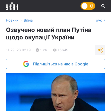
›
Новини
Війна
рус
Озвучено новий план Путіна
щодо окупації України
11:29, 28.02.19
1 хв.
15649
Підпишіться на нас в Google