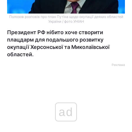
Полозов розповів про план Путіна щодо окупації деяких областей
України / фото УНІАН
Президент РФ нібито хоче створити
плацдарм для подальшого розвитку
окупації Херсонської та Миколаївської
областей.
Реклама
ad