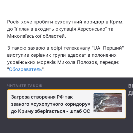
Росія хоче пробити сухопутний коридор в Крим,
Головна
Війна
до її планів входить окупація Херсонської та
Миколаївської областей.
Україна
Політика
З такою заявою в ефірі телеканалу "UA: Перший"
Економіка
Світ
виступив керівник групи адвокатів полонених
українських моряків Микола Полозов, передає
Спорт
Наука
"
Обозреватель
".
Техно і зв'язок
Лайт
В
ЧИТАЙТЕ ТАКОЖ
Зброя
Інциденти
Д
Загроза створення РФ так
званого «сухопутного коридору»
Здоров'я
Туризм
до Криму зберігається - штаб ОС
Цікавинки
Погода
Екологія
Регіони