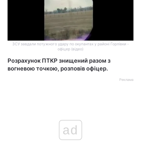
ЗСУ завдали потужного удару по окупантах у районі Горлівки -
офіцер (відео)
Розрахунок ПТКР знищений разом з
вогневою точкою, розповів офіцер.
Реклама
ad