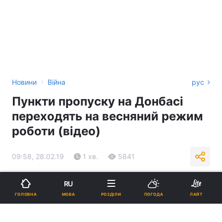
›
Новини
Війна
рус
Пункти пропуску на Донбасі
переходять на весняний режим
роботи (відео)
09:58, 28.02.19
1 хв.
5841
Підпишіться на нас в Google
RU
МОВА
ГОЛОВНА
РОЗДІЛИ
ПОГОДА
ЛАЙТ