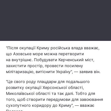
Лонгріди
Відео з Youtube
Статті
Інтерв'ю
Думки
Архів
Вакансії
"Після окупації Криму російська влада вважає,
що Азовське море можна перетворити
Контакти
на внутрішнє. Побудувати Керченський міст,
захистити простір, провести посилену
Послуги
мілітаризацію, витіснити Україну", — заявив він.
"Це свого роду плацдарм для подальшого
розвитку окупації Херсонської області,
Миколаївської області та так далі. Тобто для
того, щоб створити передумови для завоювання
сухопутного коридору до Криму", — вважає