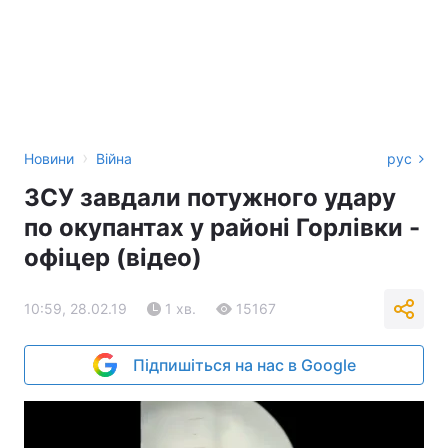
›
Новини
Війна
рус
ЗСУ завдали потужного удару
по окупантах у районі Горлівки -
офіцер (відео)
10:59, 28.02.19
1 хв.
15167
Підпишіться на нас в Google