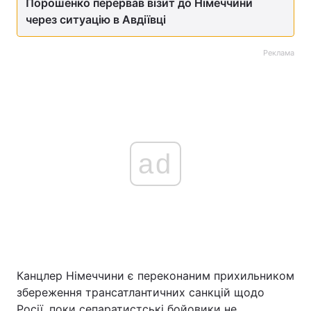
Порошенко перервав візит до Німеччини
через ситуацію в Авдіївці
Реклама
ad
Канцлер Німеччини є переконаним прихильником
збереження трансатлантичних санкцій щодо
Росії, поки сепаратистські бойовики не