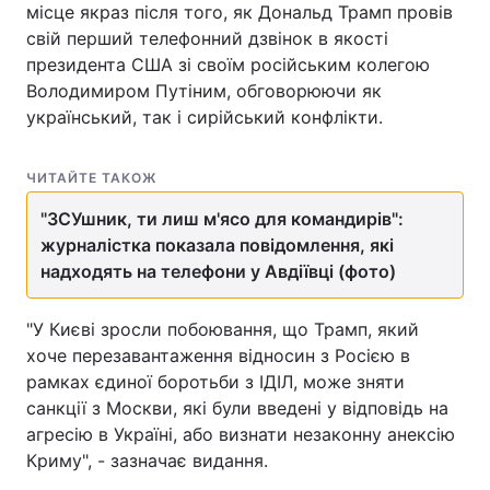
місце якраз після того, як Дональд Трамп провів
свій перший телефонний дзвінок в якості
президента США зі своїм російським колегою
Володимиром Путіним, обговорюючи як
Головна
Війна
український, так і сирійський конфлікти.
Україна
Політика
ЧИТАЙТЕ ТАКОЖ
Економіка
Світ
"ЗСУшник, ти лиш м'ясо для командирів":
Спорт
Наука
журналістка показала повідомлення, які
надходять на телефони у Авдіївці (фото)
Техно і зв'язок
Лайт
"У Києві зросли побоювання, що Трамп, який
Зброя
Інциденти
хоче перезавантаження відносин з Росією в
рамках єдиної боротьби з ІДІЛ, може зняти
Здоров'я
Туризм
санкції з Москви, які були введені у відповідь на
Цікавинки
Погода
агресію в Україні, або визнати незаконну анексію
Криму", - зазначає видання.
Екологія
Регіони