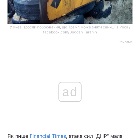
У Києві зросли побоювання, що Трамп може зняти санкції з Росії /
facebook.com/Bogdan Taranin
Реклама
ad
Як пише
Financial Times
, атака сил "ДНР" мала