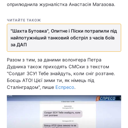
оприлюднила журналістка Анастасія Магазова.
ЧИТАЙТЕ ТАКОЖ
"Шахта Бутовка", Опитне і Піски потрапили під
найпотужніший танковий обстріл з часів боїв
за ДАП
Разом з тим, за даними волонтера Петра
Дудника також приходять СМСки з текстом
"Солдат ЗСУ! Тебе знайдуть, коли сніг розтане.
Боєць АТО! Цієї зими ти, як німець під
Сталінградом", пише
Еспресо
.