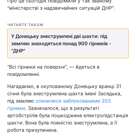
Про це сьогодні повідомили у так званому
"міністерстві з надзвичайних ситуацій ДНР".
ЧИТАЙТЕ ТАКОЖ
У Донецьку знеструмлені дві шахти: під
землею знаходяться понад 900 гірників -
"ДНР"
"Всі гірники на поверхні", — йдеться в
повідомленні.
Нагадаємо, в окупованому Донецьку вранці 31
січня була знеструмлена шахта імені Засядька,
під землею
опинилися заблокованими 203
гірники
. Зазначалося, що в результаті
артобстрілів була пошкоджена електропідстанція
шахти. Вона була повністю знеструмлена, а її
робота призупинена.