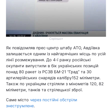
Скріншот
Як повідомляв прес-центр штабу АТО, Авдіївка
залишається одним із найгарячіших місць по усій
лінії розмежування. До 4-ї ранку російські
окупанти випустили в бік українських позицій
понад 80 ракет із РСЗВ БМ-21 “Град” та 30
артилерійських снарядів калібру152 міліметри.
Також по українцям стріляли з мінометів 120, 82
міліметри, танків та стрілецької зброї.
Саме місто
через постійні обстріли
знеструмлене
.