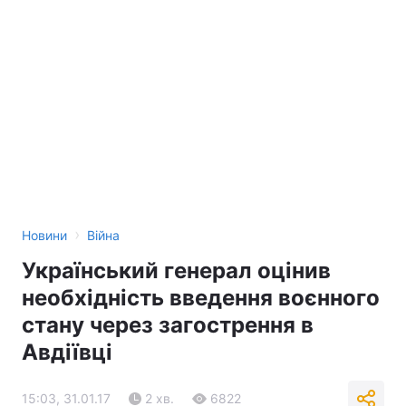
›
Новини
Війна
Український генерал оцінив
необхідність введення воєнного
стану через загострення в
Авдіївці
15:03, 31.01.17
2 хв.
6822