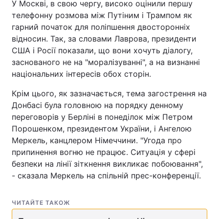
У Москві, в свою чергу, високо оцінили першу
телефонну розмова між Путіним і Трампом як
Тема оформлення
гарний початок для поліпшення двосторонніх
відносин. Так, за словами Лаврова, президенти
США і Росії показали, що вони хочуть діалогу,
заснованого не на "моралізуванні", а на визнанні
національних інтересів обох сторін.
Крім цього, як зазначається, тема загострення на
Донбасі була головною на порядку денному
переговорів у Берліні в понеділок між Петром
Порошенком, президентом України, і Ангелою
Меркель, канцлером Німеччини. "Угода про
припинення вогню не працює. Ситуація у сфері
безпеки на лінії зіткнення викликає побоювання",
- сказала Меркель на спільній прес-конференції.
ЧИТАЙТЕ ТАКОЖ