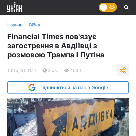
›
Новини
Війна
Financial Times пов'язує
загострення в Авдіївці з
розмовою Трампа і Путіна
16:15, 31.01.17
3 хв.
4030
Підпишіться на нас в Google