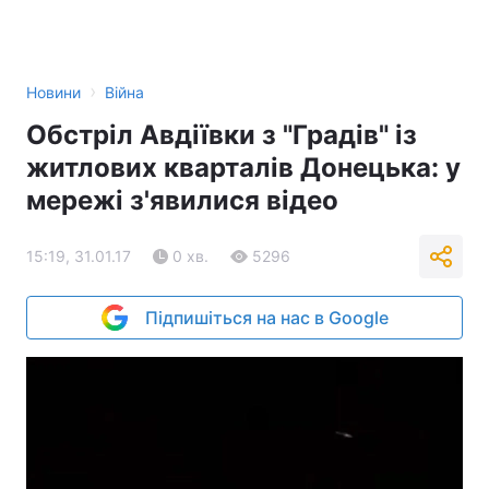
›
Новини
Війна
Обстріл Авдіївки з "Градів" із
житлових кварталів Донецька: у
мережі з'явилися відео
15:19, 31.01.17
0 хв.
5296
Підпишіться на нас в Google