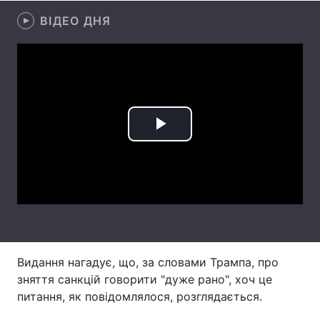
ВІДЕО ДНЯ
Лонгріди
Відео з Youtube
Статті
Інтерв'ю
Думки
Архів
Вакансії
Play
Контакти
Video
Послуги
Видання нагадує, що, за словами Трампа, про
зняття санкцій говорити "дуже рано", хоч це
питання, як повідомлялося, розглядається.