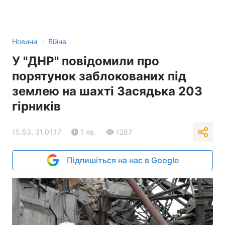
›
Новини
Війна
У "ДНР" повідомили про
порятунок заблокованих під
землею на шахті Засядька 203
гірників
15:53, 31.01.17
1 хв.
1287
Підпишіться на нас в Google