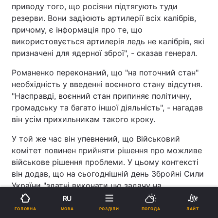
приводу того, що росіяни підтягують туди
резерви. Вони задіюють артилерії всіх калібрів,
причому, є інформація про те, що
використовується артилерія ледь не калібрів, які
призначені для ядерної зброї", - сказав генерал.
Романенко переконаний, що "на поточний стан"
необхідність у введенні воєнного стану відсутня.
"Насправді, воєнний стан припиняє політичну,
громадську та багато іншої діяльність", - нагадав
він усім прихильникам такого кроку.
У той же час він упевнений, що Військовий
комітет повинен прийняти рішення про можливе
військове рішення проблеми. У цьому контексті
він додав, що на сьогоднішній день Збройні Сили
України "здатні виконати цю задачу на
тактичному рівні, на рівні Дебальцевого". "Але це
RU
не означає, що потрібно допускати, щоб війна
МОВА
ГОЛОВНА
РОЗДІЛИ
ПОГОДА
ЛАЙТ