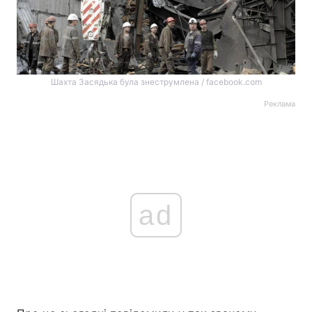
Шахта Засядька була знеструмлена / facebook.com
Реклама
ad