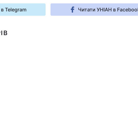
 в Telegram
Читати УНІАН в Faceboo
ІВ