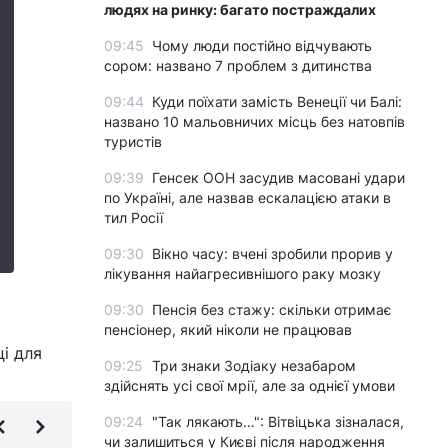
людях на ринку: багато постраждалих
09:45
Чому люди постійно відчувають
сором: названо 7 проблем з дитинства
09:44
Куди поїхати замість Венеції чи Балі:
названо 10 мальовничих місць без натовпів
туристів
09:39
Генсек ООН засудив масовані удари
по Україні, але назвав ескалацією атаки в
тил Росії
09:30
Вікно часу: вчені зробили прорив у
лікування найагресивнішого раку мозку
09:30
Пенсія без стажу: скільки отримає
пенсіонер, який ніколи не працював
і для
09:25
Три знаки Зодіаку незабаром
здійснять усі свої мрії, але за однієї умови
09:24
"Так лякають…": Вітвіцька зізналася,
чи залишиться у Києві після народження