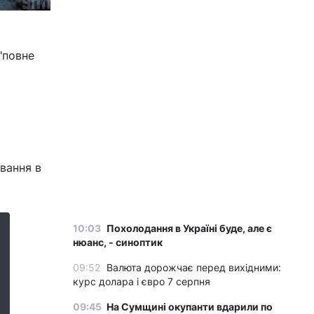
 "повне
ування в
10:03
Похолодання в Україні буде, але є
нюанс, - синоптик
09:52
Валюта дорожчає перед вихідними:
курс долара і євро 7 серпня
09:45
На Сумщині окупанти вдарили по