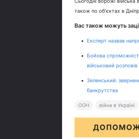
Сьогодні ворожі війська 
також по об'єктах в Дніп
Вас також можуть заці
Експерт назвав напря
Бойова спроможність
військовий розповів
Зеленський: звернен
банкрутства
ООН
війна в Україні
ДОПОМОЖ