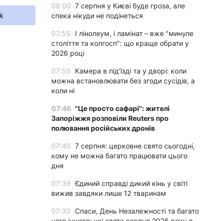
08:00
7 серпня у Києві буде гроза, але
k
спека нікуди не подінеться
07:55
І лінолеум, і ламінат – вже "минуле
століття та колгосп": що краще обрати у
2026 році
07:50
Камера в під'їзді та у дворі: коли
можна встановлювати без згоди сусідів, а
коли ні
07:46
"Це просто сафарі": жителі
Запоріжжя розповіли Reuters про
полювання російських дронів
07:40
7 серпня: церковне свято сьогодні,
кому не можна багато працювати цього
дня
07:39
Єдиний справді дикий кінь у світі
вижив завдяки лише 12 тваринам
07:30
Спаси, День Незалежності та багато
чого іншого: усі свята серпня 2026 року в