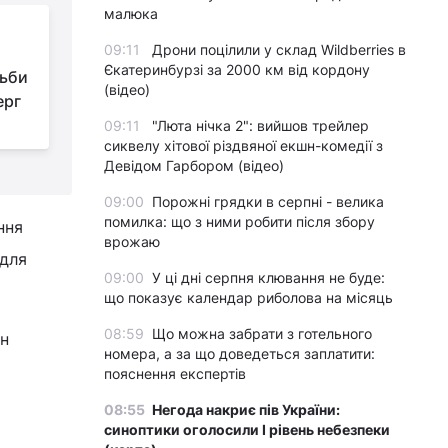
малюка
Екс-депутат
09:11
Дрони поцілили у склад Wildberries в
Держдуми пояснив,
Єкатеринбурзі за 2000 км від кордону
тьби
чому Іран погодився
(відео)
ерг
постачати зброю Росії
л
п
09:11
"Люта нічка 2": вийшов трейлер
сиквелу хітової різдвяної екшн-комедії з
Девідом Гарбором (відео)
09:00
Порожні грядки в серпні - велика
помилка: що з ними робити після збору
ння
врожаю
 для
09:00
У ці дні серпня клювання не буде:
що показує календар риболова на місяць
08:59
Що можна забрати з готельного
ен
номера, а за що доведеться заплатити:
пояснення експертів
08:55
Негода накриє пів України:
синоптики оголосили І рівень небезпеки