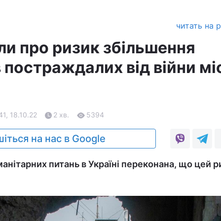
читать на 
ли про ризик збільшення
 постраждалих від війни мі
41, 18.10.22
2 хв.
5394
іться на нас в Google
анітарних питань в Україні переконана, що цей р