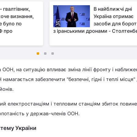
– гвалтівник,
В найближчі дні
хоче визнання,
Україна отримає
е було по
засоби для боро
Ф про
з іранськими дронами - Столтенб
ООН, на ситуацію впливає зміна лінії фронту і наближе
намагається забезпечити "безпечні, гідні і теплі місця"
йонів.
ий електростанціям і тепловим станціям збиток повин
опотаність у держав-членів ООН.
стему України