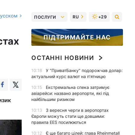
русском
RU
+29
ПОСЛУГИ
ПІДТРИМАЙТЕ НАС
стах
ОСТАННІ НОВИНИ
10:18
У "ПриватБанку" подорожчав долар:
актуальний курс валют на п’ятницю
10:15
Екстремальна спека затримує
авіарейси: названо аеропорти, які під
найбільшим ризиком
изик
10:13
З вересня черги в аеропортах
Європи можуть стати ще довшими:
правила EES посилюються
10:12
Є ще багато цілей: глава Rheinmetall