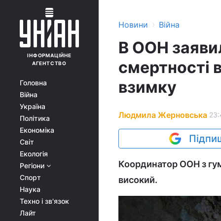
›
Новини
Війна
В ООН заяви
ІНФОРМАЦІЙНЕ
смертності в
АГЕНТСТВО
взимку
Головна
Війна
Україна
Людмила Жерновська
23:
Політика
Економіка
Підпиш
Світ
Екологія
Координатор ООН з гум
Регіони
Спорт
високий.
Наука
Техно і зв'язок
Лайт