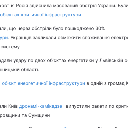
жовтня Росія здійснила масований обстріл України. Бул
об'єктах критичної інфраструктури
.
или, що через обстріли було пошкоджено 30%
тури
. Українців закликали обмежити споживання електро
систему.
вдали удару по двох об'єктах енергетики у Львівській о
нницькій області.
и
об'єкт енергетичної інфраструктури
в одній з громад 
али Київ
дронамі-камікадзе
і випустили ракети по крит
етровщини та Сумщини