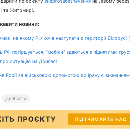
вдарили по об'єкту
енергозабезпечення
на Лівому березі
рі та Житомирі.
кавити новини:
мок, на якому РФ хоче наступати з території Білорусі (
 РФ погіршується, "мобіки" здаються з піднятими трус
 про ситуацію на Донбасі
ня Росії за військовою допомогою до Ірану є визнанням
ДляГааги
ІТЬ ПРОЄКТУ
ПІДТРИМАЙТЕ НАС