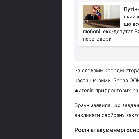
Екс-депутат
Путін 
Держдуми пояснив,
який 
чому Іран погодився
що вс
зброю Росії
любові: екс-депутат Р
переговори
За словами координатора 
настання зими. Зараз ООН 
жителів прифронтових ра
Браун заявила, що завдан
викликати серйозну закл
Росія атакує енергоси