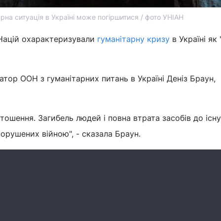
рна ситуація в Україні може погіршитися / фото УНІАН
 Націй охарактеризували
гуманітарну кризу
в Україні як
тор ООН з гуманітарних питань в Україні Деніз Браун,
тошення. Загибель людей і повна втрата засобів до існ
орушених війною", - сказала Браун.