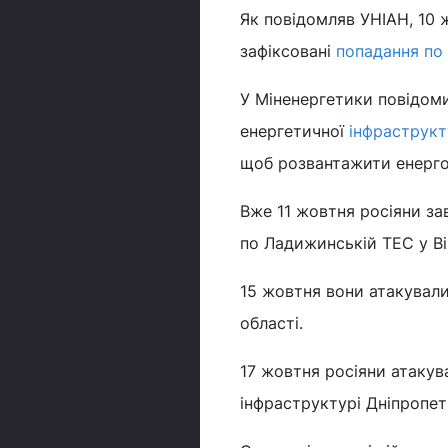
Як повідомляв УНІАН, 10 
зафіксовані
попадання по 
У Міненергетики повідом
енергетичної
інфраструк
щоб розвантажити енерго
Вже 11 жовтня росіяни за
по Ладижинській ТЕС у Ві
15 жовтня вони атакувал
області.
17 жовтня росіяни атакув
інфраструктурі Дніпроп