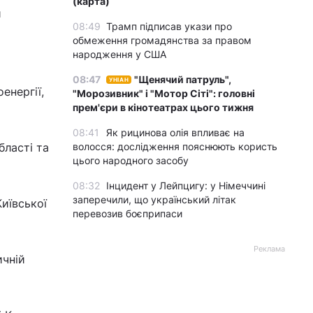
(карта)
и
08:49
Трамп підписав укази про
обмеження громадянства за правом
народження у США
08:47
"Щенячий патруль",
УНІАН
енергії,
"Морозивник" і "Мотор Сіті": головні
прем'єри в кінотеатрах цього тижня
08:41
Як рицинова олія впливає на
бласті та
волосся: дослідження пояснюють користь
цього народного засобу
08:32
Інцидент у Лейпцигу: у Німеччині
заперечили, що український літак
Київської
перевозив боєприпаси
Реклама
ичній