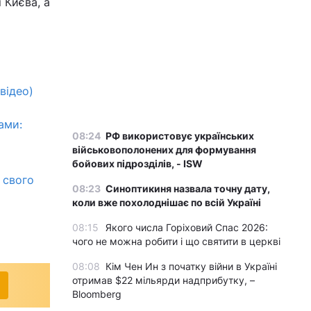
 Києва, а
відео)
ами:
08:24
РФ використовує українських
військовополонених для формування
бойових підрозділів, - ISW
 свого
08:23
Синоптикиня назвала точну дату,
коли вже похолоднішає по всій Україні
08:15
Якого числа Горіховий Спас 2026:
чого не можна робити і що святити в церкві
08:08
Кім Чен Ин з початку війни в Україні
отримав $22 мільярди надприбутку, –
Bloomberg