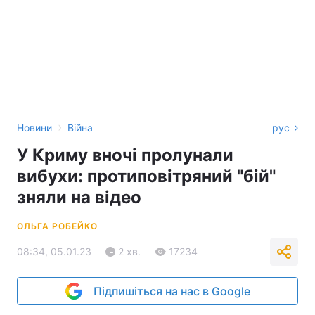
›
Новини
Війна
рус
У Криму вночі пролунали
вибухи: протиповітряний "бій"
зняли на відео
ОЛЬГА РОБЕЙКО
08:34, 05.01.23
2 хв.
17234
Підпишіться на нас в Google