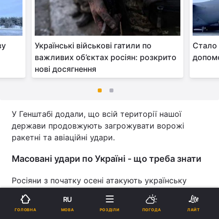
ву
Українські військові гатили по
Стало 
важливих об’єктах росіян: розкрито
допомо
нові досягнення
У Генштабі додали, що всій території нашої
держави продовжують загрожувати ворожі
ракетні та авіаційні удари.
Масовані удари по Україні - що треба знати
Росіяни з початку осені атакують українську
енергетичну інфраструктуру ракетами та
RU
іранськими дронами-камікадзе. Зокрема, з 29
МОВА
ГОЛОВНА
РОЗДІЛИ
ПОГОДА
ЛАЙТ
грудня супротивники кілька разів
запускали