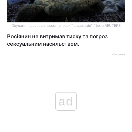
Окупант підірвався через погрози "кадирівців" / фото REUTERS
Росіянин не витримав тиску та погроз
сексуальним насильством.
Реклама
ad