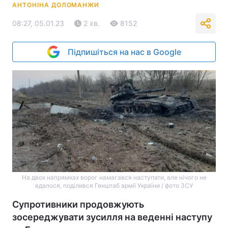
АНТОНІНА ДОЛОМАНЖИ
08:27, 05.01.23
2 хв.
8152
Підпишіться на нас в Google
На двох напрямках ворог намагався наступати, але нічого не
вдалося, поділився Генштаб армії України / фото ЗСУ
Супротивники продовжують
зосереджувати зусилля на веденні наступу