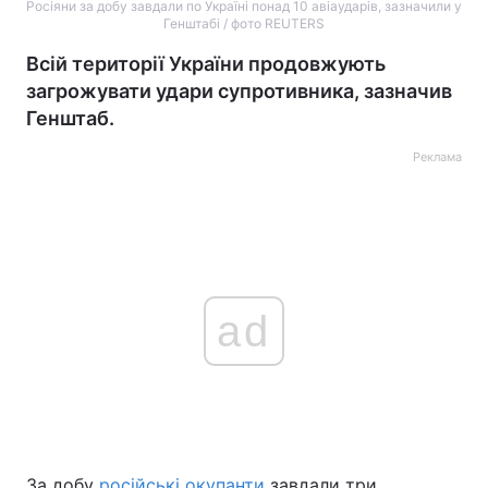
Росіяни за добу завдали по Україні понад 10 авіаударів, зазначили у
Генштабі / фото REUTERS
Всій території України продовжують
загрожувати удари супротивника, зазначив
Генштаб.
Реклама
ad
За добу
російські окупанти
завдали три