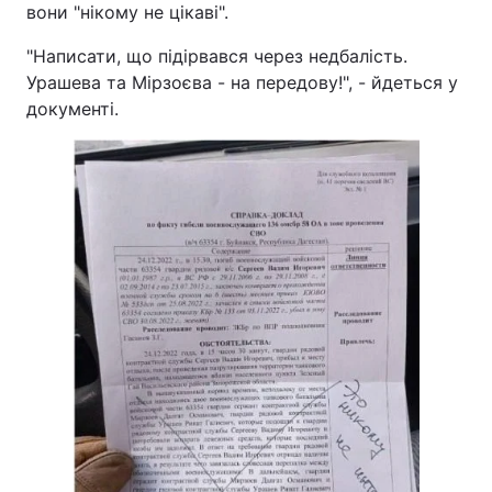
вони "нікому не цікаві".
"Написати, що підірвався через недбалість.
Урашева та Мірзоєва - на передову!", - йдеться у
документі.