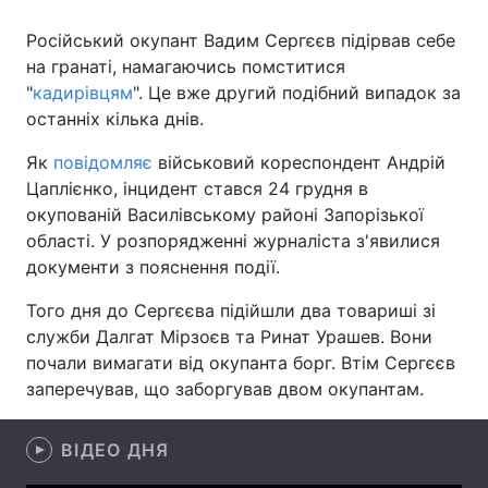
Російський окупант Вадим Сергєєв підірвав себе
на гранаті, намагаючись помститися
"
кадирівцям
". Це вже другий подібний випадок за
Головна
Війна
останніх кілька днів.
Україна
Політика
Як
повідомляє
військовий кореспондент Андрій
Цаплієнко, інцидент стався 24 грудня в
Економіка
Світ
окупованій Василівському районі Запорізької
Спорт
Наука
області. У розпорядженні журналіста з'явилися
документи з пояснення події.
Техно і зв'язок
Лайт
Того дня до Сергєєва підійшли два товариші зі
Зброя
Інциденти
служби Далгат Мірзоєв та Ринат Урашев. Вони
почали вимагати від окупанта борг. Втім Сергєєв
Здоров'я
Туризм
заперечував, що заборгував двом окупантам.
Цікавинки
Погода
ВІДЕО ДНЯ
Екологія
Регіони