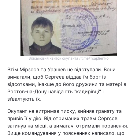
Тема оформлення
Військовий квиток окупанта / t.me/Tsaplienko
Втім Мірзоєв та Урашев не відступали. Вони
вимагали, щоб Сергєєв віддав їм борг із
відсотками, інакше до його дружини та матері в
Ростов-на-Дону навідають "кадирівці" і
зґвалтують їх.
Окупант не витримав тиску, вийняв гранату та
привів її у дію. Від отриманих травм Сергєєв
загинув на місці, а вимагачі отримали поранення.
Вище командування у поясненнях написало, що