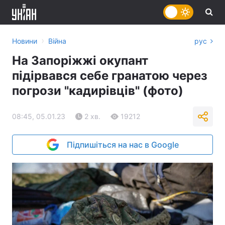
›
Новини
Війна
рус
На Запоріжжі окупант
підірвався себе гранатою через
погрози "кадирівців" (фото)
08:45, 05.01.23
2 хв.
19212
Підпишіться на нас в Google