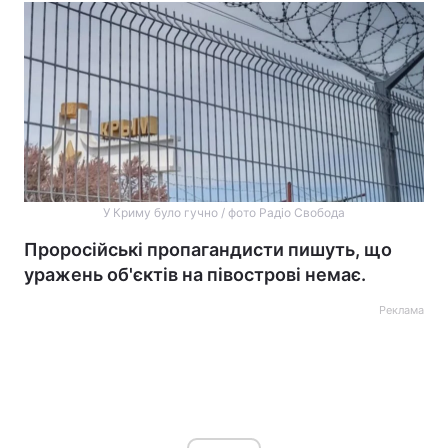
У Криму було гучно / фото Радіо Свобода
Проросійські пропагандисти пишуть, що
уражень об'єктів на півострові немає.
Реклама