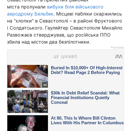
міста пролунали
вибухи біля військового
аеродрому Бельбек
. Місцеві пабліки скаржились
на "хлопки" в Севастополі – в районі Фруктового
і Солдатського. Гауляйтер Севастополя Михайло
Развожаєв стверджував, що російська ППО
збила над містом два безпілотники.
Реклама