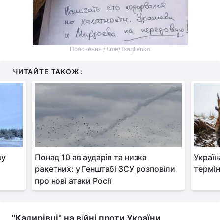
Пояснення / t.me/Tsaplienko
ЧИТАЙТЕ ТАКОЖ:
ву
Понад 10 авіаударів та низка
Україн
ракетних: у Генштабі ЗСУ розповіли
термін
про нові атаки Росії
"Кадирівці" на війні проти України