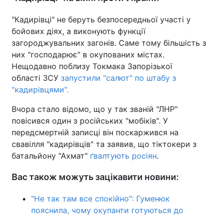
"Кадирівці" не беруть безпосередньої участі у
бойових діях, а виконують функції
загороджувальних загонів. Саме тому більшість з
них "господарює" в окупованих містах.
Нещодавно поблизу Токмака Запорізької
області ЗСУ
запустили "салют" по штабу з
"кадирівцями".
Вчора стало відомо, що у так званій "ЛНР"
повісився один з російських "мобіків". У
передсмертній записці він поскаржився на
свавілля "кадирівців" та заявив, що тіктокери з
батальйону "Ахмат"
ґвалтують росіян
.
Вас також можуть зацікавити новини:
"Не так там все спокійно": Гуменюк
пояснила, чому окупанти готуються до