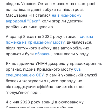
південь України. Останнім часом на півострові
почастішали дивні вибухи на півострові.
Масштабна НП сталася
на військовому
аеродромі "Саки"
, коли згоріли десятки
російських винищувачів.
А вранці 8 жовтня 2022 року сталася
сильна
пожежа на Кримському мосту
. Виявляється,
після потужного вибуху два автомобільних
прольоти були
обвалені,
вони впали у воду.
Як повідомило УНІАН джерело у правоохоронних
органах, підрив Кримського мосту
був
спецоперацією СБУ
. У самій українській службі
безпеки жартували з цього приводу, не
підтверджуючи офіційно причетність до
"полум'яної" події.
4 січня 2023 року вранці в окупованому
Севастополі та прилеглих районах