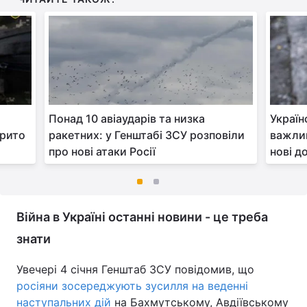
Понад 10 авіаударів та низка
Україн
крито
ракетних: у Генштабі ЗСУ розповіли
важлив
про нові атаки Росії
нові д
Війна в Україні останні новини - це треба
знати
Увечері 4 січня Генштаб ЗСУ повідомив, що
росіяни зосереджують зусилля на веденні
наступальних дій
на Бахмутському, Авдіївському