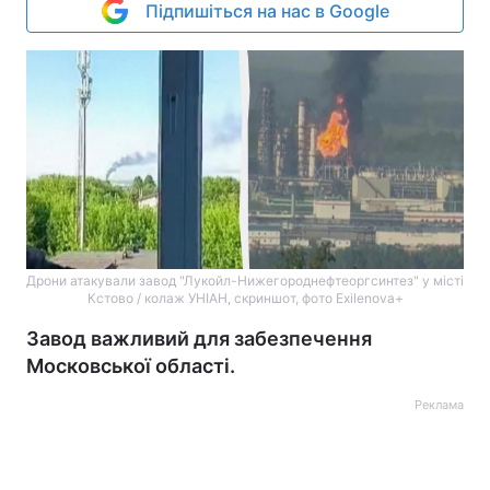
Підпишіться на нас в Google
Дрони атакували завод "Лукойл-Нижегороднефтеоргсинтез" у місті
Кстово / колаж УНІАН, скриншот, фото Exilenova+
Завод важливий для забезпечення
Московської області.
Реклама