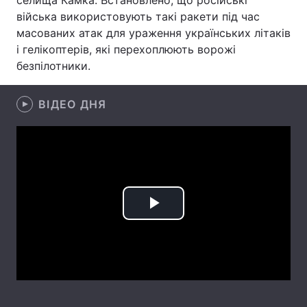
селища Камка. Встановлено, що російські
війська використовують такі ракети під час
Лонгріди
масованих атак для ураження українських літаків
і гелікоптерів, які перехоплюють ворожі
Відео з Youtube
Статті
безпілотники.
Інтерв'ю
Думки
ВІДЕО ДНЯ
Архів
Вакансії
Контакти
Послуги
Play
Video