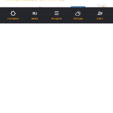
06:24, 20.05.26
6 хв.
6143
ОНОВЛЕНО
RU
МОВА
ГОЛОВНА
РОЗДІЛИ
ПОГОДА
ЛАЙТ
Підпишіться на нас в Google
Росія масовано атакувала Україну / Колаж УНІАН, фото
@dnipropetrovskaODA, @SemenikhinArtem
Під ударами опинилася низка українських
міст. Зокрема, у Конотопі росіяни
цілеспрямовано били по цивільних.