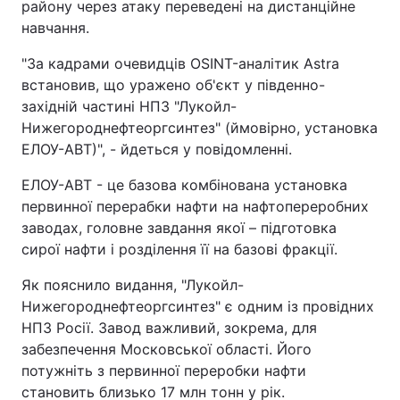
району через атаку переведені на дистанційне
навчання.
"За кадрами очевидців OSINT-аналітик Astra
встановив, що уражено об'єкт у південно-
західній частині НПЗ "Лукойл-
Нижегороднефтеоргсинтез" (ймовірно, установка
ЕЛОУ-АВТ)", - йдеться у повідомленні.
ЕЛОУ-АВТ - це базова комбінована установка
первинної перерабки нафти на нафтопереробних
заводах, головне завдання якої – підготовка
сирої нафти і розділення її на базові фракції.
Як пояснило видання, "Лукойл-
Нижегороднефтеоргсинтез" є одним із провідних
НПЗ Росії. Завод важливий, зокрема, для
забезпечення Московської області. Його
потужніть з первинної переробки нафти
становить близько 17 млн тонн у рік.