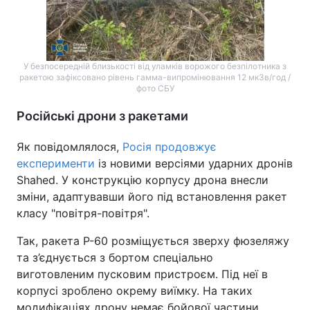
У безпосередній близькості від уламків ворожого безпілотника з
ракетою зафіксовано рівень гамма-випромінювання 12 мкЗв/год /
фото СБУ
Російські дрони з ракетами
Як повідомлялося,
Росія продовжує
експерименти
із новими версіями ударних дронів
Shahed. У конструкцію корпусу дрона внесли
зміни, адаптувавши його під встановлення ракет
класу "повітря-повітря".
Так, ракета Р-60 розміщується зверху фюзеляжу
та з’єднується з бортом спеціально
виготовленим пусковим пристроєм. Під неї в
корпусі зроблено окрему виїмку. На таких
модифікаціях дрону немає бойової частини.