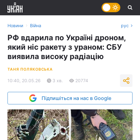
›
Новини
Війна
рус
РФ вдарила по Україні дроном,
який ніс ракету з ураном: СБУ
виявила високу радіацію
ТАНЯ ПОЛЯКОВСЬКА
10:40, 20.05.26
3 хв.
20774
Підпишіться на нас в Google