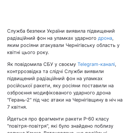
Головна
Війна
Служба безпеки України виявила підвищений
радіаційний фон на уламках ударного
дрона
,
Україна
Політика
яким росіяни атакували Чернігівську область у
Економіка
Світ
квітні цього року.
Як повідомила СБУ у своєму
Telegram-каналі
,
Спорт
Наука
контррозвідка та слідчі Служби виявили
Техно і зв'язок
Лайт
підвищений радіаційний фон на уламках
російської ракети, яку росіяни поставили на
Зброя
Інциденти
озброєння модифікованого ударного дрона
"Герань-2" під час атаки на Чернігівщину в ніч на
Здоров'я
Туризм
7 квітня.
Цікавинки
Погода
Йдеться про фрагменти ракети Р-60 класу
"повітря-повітря", які було знайдено поблизу
Екологія
Регіони