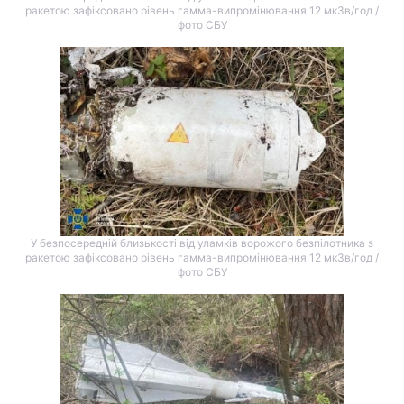
ракетою зафіксовано рівень гамма-випромінювання 12 мкЗв/год /
фото СБУ
У безпосередній близькості від уламків ворожого безпілотника з
ракетою зафіксовано рівень гамма-випромінювання 12 мкЗв/год /
фото СБУ