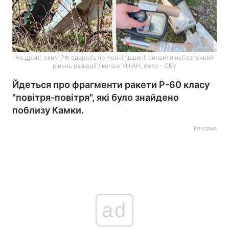
На дроні, яким РФ вдарила по Чернігівщині, виявили небезпечний
рівень радіації / колаж УНІАН, фото - СБУ
Йдеться про фрагменти ракети Р-60 класу
"повітря-повітря", які було знайдено
поблизу Камки.
Реклама
ad