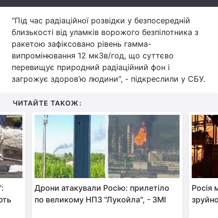
Тема оформлення
"Під час радіаційної розвідки у безпосередній
близькості від уламків ворожого безпілотника з
ракетою зафіксовано рівень гамма-
випромінювання 12 мкЗв/год, що суттєво
перевищує природний радіаційний фон і
загрожує здоров’ю людини", - підкреслили у СБУ.
ЧИТАЙТЕ ТАКОЖ:
:
Дрони атакували Росію: прилетіло
Росія 
ють
по великому НПЗ "Лукойла", - ЗМІ
зруйно