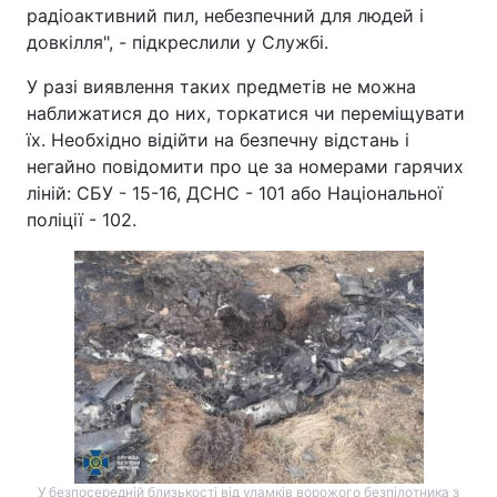
радіоактивний пил, небезпечний для людей і
довкілля", - підкреслили у Службі.
У разі виявлення таких предметів не можна
наближатися до них, торкатися чи переміщувати
їх. Необхідно відійти на безпечну відстань і
негайно повідомити про це за номерами гарячих
ліній: СБУ - 15-16, ДСНС - 101 або Національної
поліції - 102.
У безпосередній близькості від уламків ворожого безпілотника з