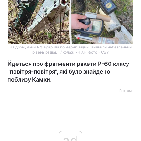
На дроні, яким РФ вдарила по Чернігівщині, виявили небезпечний
рівень радіації / колаж УНІАН, фото - СБУ
Йдеться про фрагменти ракети Р-60 класу
"повітря-повітря", які було знайдено
поблизу Камки.
Реклама
ad