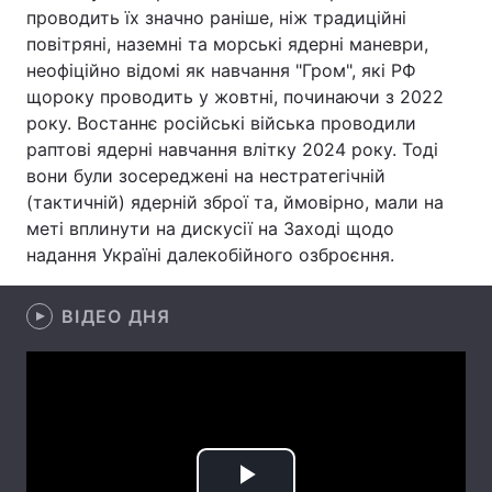
проводить їх значно раніше, ніж традиційні
Лонгріди
повітряні, наземні та морські ядерні маневри,
неофіційно відомі як навчання "Гром", які РФ
щороку проводить у жовтні, починаючи з 2022
Відео з Youtube
Статті
року. Востаннє російські війська проводили
раптові ядерні навчання влітку 2024 року. Тоді
Інтерв'ю
Думки
вони були зосереджені на нестратегічній
Архів
Вакансії
(тактичній) ядерній зброї та, ймовірно, мали на
меті вплинути на дискусії на Заході щодо
Контакти
надання Україні далекобійного озброєння.
Послуги
ВІДЕО ДНЯ