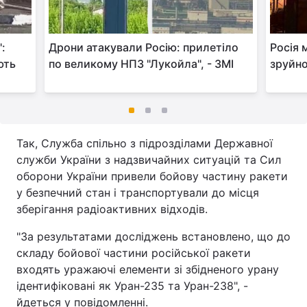
:
Дрони атакували Росію: прилетіло
Росія 
ють
по великому НПЗ "Лукойла", - ЗМІ
зруйно
Так, Служба спільно з підрозділами Державної
служби України з надзвичайних ситуацій та Сил
оборони України привели бойову частину ракети
у безпечний стан і транспортували до місця
зберігання радіоактивних відходів.
"За результатами досліджень встановлено, що до
складу бойової частини російської ракети
входять уражаючі елементи зі збідненого урану
ідентифіковані як Уран-235 та Уран-238", -
йдеться у повідомленні.