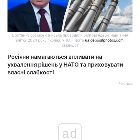
Востаннє російські війська проводили раптові ядерні навчання
влітку 2024 року / колаж УНІАН, фото
ua.depositphotos.com
,
скріншот
Росіяни намагаються впливати на
ухвалення рішень у НАТО та приховувати
власні слабкості.
Реклама
ad