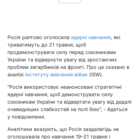
Головна
Війна
Росія раптово оголосила
ядерні навчання
, які
Україна
Політика
триватимуть до 21 травня, щоб
продемонструвати силу перед союзниками
Економіка
Світ
України та відвернути увагу від зростаючих
проблем загарбників на фронті. Про це сказано в
Спорт
Наука
аналізі
Інституту вивчення війни
(ISW).
Техно і зв'язок
Лайт
"Росія використовує неанонсовані стратегічні
ядерні навчання, щоб демонструвати силу
Зброя
Інциденти
союзникам України та відвертати увагу від дедалі
Здоров'я
Туризм
очевидніших слабкостей на полі бою", - йдеться
у повідомленні.
Цікавинки
Погода
Аналітики вказують, що Росія заздалегідь не
Екологія
Регіони
оголошувала про навчання 19–21 травня і