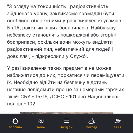
"З огляду на токсичність і радіоактивність
збідненого урану, закликаємо громадян бути
особливо обережними у разі виявлення уламків
БпЛА, ракет чи інших боєприпасів. Найбільшу
небезпеку становлять пошкоджені або згорілі
боєприпаси, оскільки вони можуть виділяти
радіоактивний пил, небезпечний для людей і
довкілля", - підкреслили у Службі.
У разі виявлення таких предметів не можна
наближатися до них, торкатися чи переміщувати
їх. Необхідно відійти на безпечну відстань і
негайно повідомити про це за номерами гарячих
ліній: СБУ - 15-16, ДСНС - 101 або Національної
поліції - 102.
RU
МОВА
ГОЛОВНА
РОЗДІЛИ
ПОГОДА
ЛАЙТ