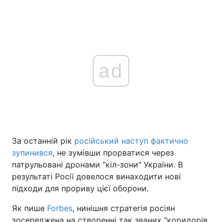
ad
За останній рік
російський наступ фактично
зупинився
, не зумівши прорватися через
патрульовані дронами "кіл-зони" України. В
результаті Росії довелося винаходити нові
підходи для прориву цієї оборони.
Як пише
Forbes
, нинішня стратегія росіян
зосереджена на створенні так званих "коридорів