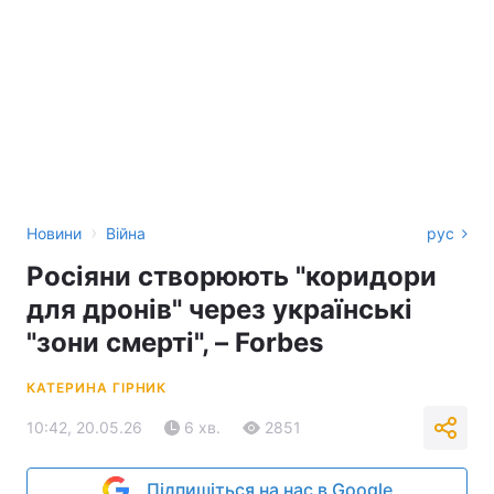
›
Новини
Війна
рус
Росіяни створюють "коридори
для дронів" через українські
"зони смерті", – Forbes
КАТЕРИНА ГІРНИК
10:42, 20.05.26
6 хв.
2851
Підпишіться на нас в Google