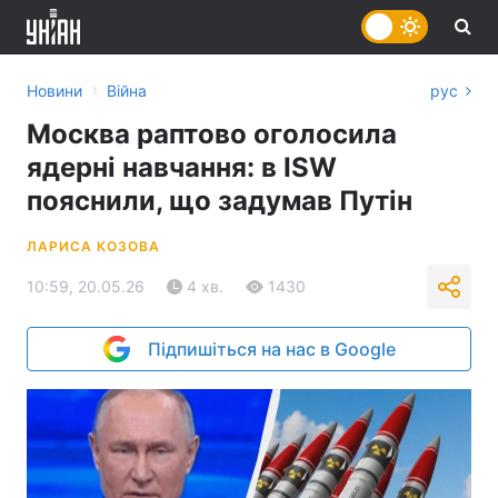
›
Новини
Війна
рус
Москва раптово оголосила
ядерні навчання: в ISW
пояснили, що задумав Путін
ЛАРИСА КОЗОВА
10:59, 20.05.26
4 хв.
1430
Підпишіться на нас в Google