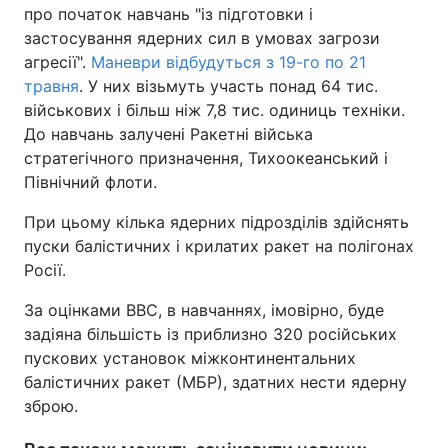
про початок навчань "із підготовки і
застосування ядерних сил в умовах загрози
агресії".
Маневри відбудуться з 19-го по 21
травня
. У них візьмуть участь понад 64 тис.
військових і більш ніж 7,8 тис. одиниць техніки.
До навчань залучені Ракетні війська
стратегічного призначення, Тихоокеанський і
Північний флоти.
При цьому кілька ядерних підрозділів здійснять
пуски балістичних і крилатих ракет на полігонах
Росії.
За оцінками BBC, в навчаннях, імовірно, буде
задіяна більшість із приблизно 320 російських
пускових установок міжконтинентальних
балістичних ракет (МБР), здатних нести ядерну
зброю.