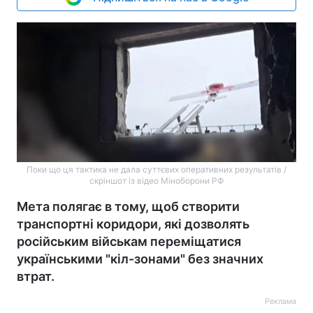
Поки що ця тактика не дала суттєвих оперативних результатів /
скріншот із відео Міноборони РФ
Мета полягає в тому, щоб створити
транспортні коридори, які дозволять
російським військам переміщатися
українськими "кіл-зонами" без значних
втрат.
Реклама