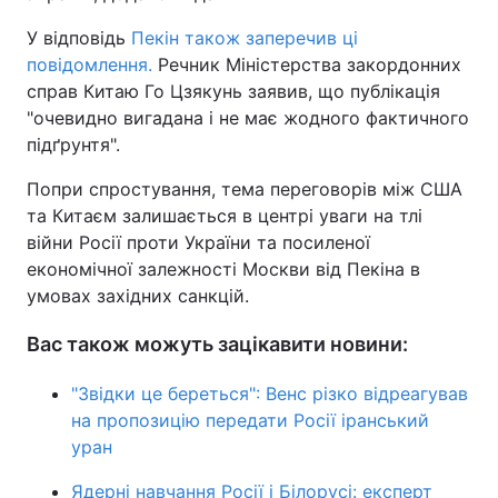
У відповідь
Тема оформлення
Пекін також заперечив ці
повідомлення.
Речник Міністерства закордонних
справ Китаю Го Цзякунь заявив, що публікація
"очевидно вигадана і не має жодного фактичного
підґрунтя".
Попри спростування, тема переговорів між США
та Китаєм залишається в центрі уваги на тлі
війни Росії проти України та посиленої
економічної залежності Москви від Пекіна в
умовах західних санкцій.
Вас також можуть зацікавити новини:
"Звідки це береться": Венс різко відреагував
на пропозицію передати Росії іранський
уран
Ядерні навчання Росії і Білорусі: експерт