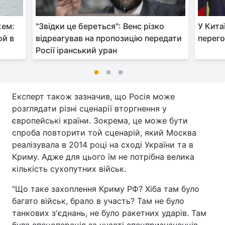
жем:
"Звідки це береться": Венс різко
У Кита
ой в
відреагував на пропозицію передати
перего
Росії іранський уран
Експерт також зазначив, що Росія може
розглядати різні сценарії вторгнення у
європейські країни. Зокрема, це може бути
спроба повторити той сценарій, який Москва
реалізувала в 2014 році на сході України та в
Криму. Адже для цього їм не потрібна велика
кількість сухопутних військ.
"Що таке захоплення Криму РФ? Хіба там було
багато військ, брало в участь? Там не було
танкових зʼєднань, не було ракетних ударів. Там