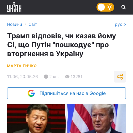
›
Новини
Світ
рус
Трамп відповів, чи казав йому
Сі, що Путін "пошкодує" про
вторгнення в Україну
МАРТА ГИЧКО
11:06, 20.05.26
2 хв.
13281
Підпишіться на нас в Google