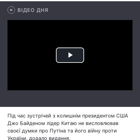
ВІДЕО ДНЯ
Лонгріди
Відео з Youtube
Статті
Інтерв'ю
Думки
Архів
Вакансії
Play
Контакти
Video
Послуги
Під час зустрічей з колишнім президентом США
Джо Байденом лідер Китаю не висловлював
своєї думки про Путіна та його війну проти
України, додало видання.