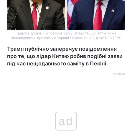
Трамп відповів, чи говорив йому Сі про те, що Путін може
"пошкодувати" про війну в Україні / колаж УНІАН, фото REUTERS
Трамп публічно заперечує повідомлення
про те, що лідер Китаю робив подібні заяви
під час нещодавнього саміту в Пекіні.
Реклама
ad