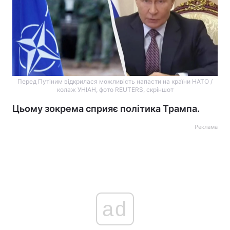
Перед Путіним відкрилася можливість напасти на країни НАТО /
колаж УНІАН, фото REUTERS, скріншот
Цьому зокрема сприяє політика Трампа.
Реклама
ad