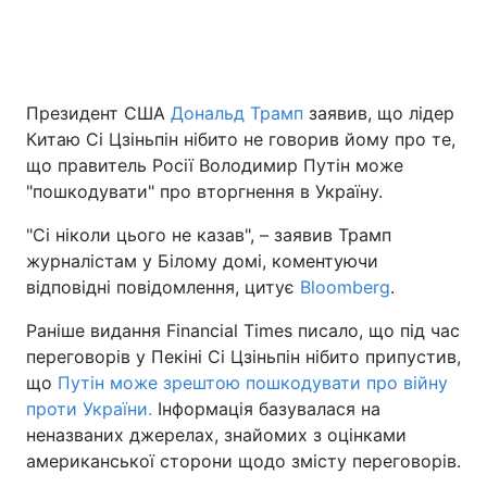
Головна
Війна
Президент США
Дональд Трамп
заявив, що лідер
Китаю Сі Цзіньпін нібито не говорив йому про те,
Україна
Політика
що правитель Росії Володимир Путін може
Економіка
Світ
"пошкодувати" про вторгнення в Україну.
"Сі ніколи цього не казав", – заявив Трамп
Спорт
Наука
журналістам у Білому домі, коментуючи
Техно і зв'язок
Лайт
відповідні повідомлення, цитує
Bloomberg
.
Раніше видання Financial Times писало, що під час
Зброя
Інциденти
переговорів у Пекіні Сі Цзіньпін нібито припустив,
Здоров'я
Туризм
що
Путін може зрештою пошкодувати про війну
проти України.
Інформація базувалася на
Цікавинки
Погода
неназваних джерелах, знайомих з оцінками
американської сторони щодо змісту переговорів.
Екологія
Регіони