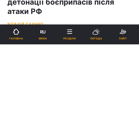
детонації боєприпасів після
атаки РФ
ВІТАЛІЙ САЄНКО
RU
10:17, 06.07.26
3 хв.
13090
ОНОВЛЕНО
МОВА
ГОЛОВНА
РОЗДІЛИ
ПОГОДА
ЛАЙТ
Підпишіться на нас в Google
У місті можлива повторна детонація боєприпасів / Фото
ілюстративне ,ДСНС Київщини