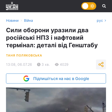
›
Новини
Війна
рус
Сили оборони уразили два
російські НПЗ і нафтовий
термінал: деталі від Генштабу
ТАНЯ ПОЛЯКОВСЬКА
13:08, 06.07.26
3 хв.
4029
Підпишіться на нас в Google