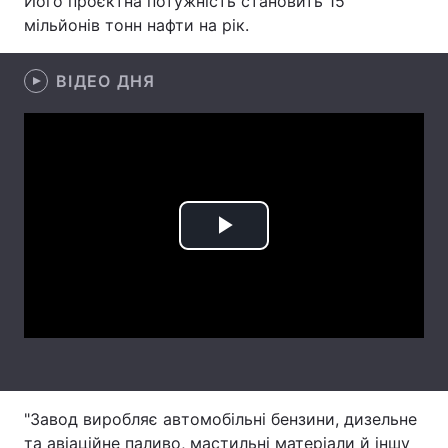
Його проєктна потужність становить 15
мільйонів тонн нафти на рік.
Лонгріди
ВІДЕО ДНЯ
Відео з Youtube
Статті
Інтерв'ю
Думки
Архів
Вакансії
Контакти
Play
Послуги
Video
"Завод виробляє автомобільні бензини, дизельне
та авіаційне паливо, мастильні матеріали й іншу