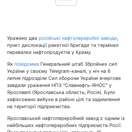
Головна
Війна
Уражено два
російські нафтопереробні заводи
,
Україна
Політика
пункт дислокації ракетної бригади та термінал
Економіка
Світ
перевалки нафтопродуктів у Криму.
Як
повідомив
Генеральний штаб Збройних сил
Спорт
Наука
України у своєму Telegram-каналі, у ніч на 6
Техно і зв'язок
Лайт
липня підрозділи Сил оборони України вчергове
завдали ураження НПЗ "Славнефть-ЯНОС" у
Зброя
Інциденти
Ярославлі (Ярославська область, Росія). Було
зафіксовано вибухи в районі цілі та задимлення
Здоров'я
Туризм
на території підприємства.
Цікавинки
Погода
Ярославський нафтопереробний завод є одним із
найбільших нафтопереробних підприємств Росії.
Екологія
Регіони