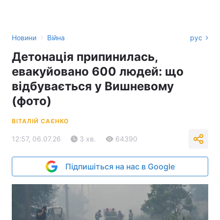
›
Новини
Війна
рус
Детонація припинилась,
евакуйовано 600 людей: що
відбувається у Вишневому
(фото)
ВІТАЛІЙ САЄНКО
12:57, 06.07.26
3 хв.
64390
Підпишіться на нас в Google