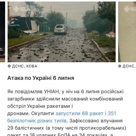
© ДСНС, КОВА
© ДСНС,
Атака по Україні 6 липня
Як повідомляв УНІАН, у ніч на 6 липня російські
загарбники здійснили масований комбінований
обстріл України ракетами і
дронами. Окупанти
запустили 68 ракет і 351
безпілотник різних типів
. Зафіксовано влучання
29 балістичних (в тому числі протикорабельних)
ракет та 18 ударних БпЛА на 34 локаціях, а