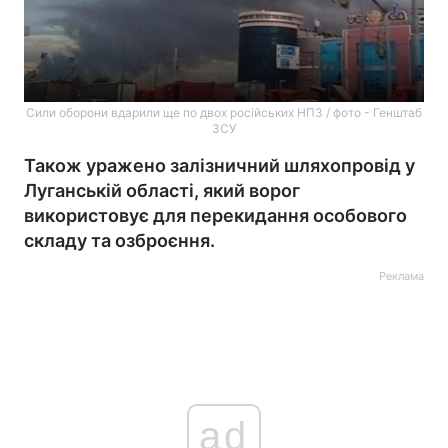
Сили оборони вдарили ще по двох російських НПЗ / фото - Генштаб
ЗСУ
Також уражено залізничний шляхопровід у
Луганській області, який ворог
використовує для перекидання особового
складу та озброєння.
Реклама
ad