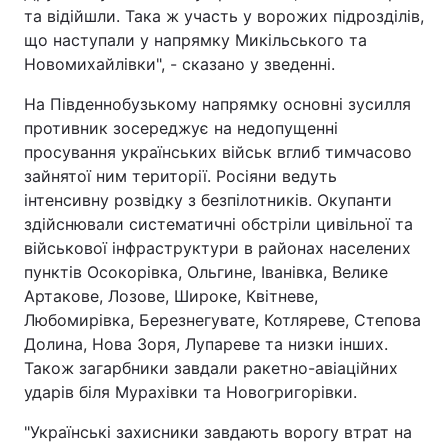
та відійшли. Така ж участь у ворожих підрозділів,
що наступали у напрямку Микільського та
Новомихайлівки", - сказано у зведенні.
На Південнобузькому напрямку основні зусилля
противник зосереджує на недопущенні
просування українських військ вглиб тимчасово
зайнятої ним території. Росіяни ведуть
інтенсивну розвідку з безпілотників. Окупанти
здійснювали систематичні обстріли цивільної та
військової інфраструктури в районах населених
пунктів Осокорівка, Ольгине, Іванівка, Велике
Артакове, Лозове, Широке, Квітневе,
Любомирівка, Березнегувате, Котляреве, Степова
Долина, Нова Зоря, Лупареве та низки інших.
Також загарбники завдали ракетно-авіаційних
ударів біля Мурахівки та Новогригорівки.
"Українські захисники завдають ворогу втрат на