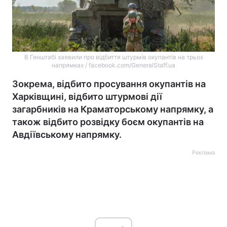
В Генштабі заявили про відбиття штурмів окупантів на трьох
напрямках / facebook.com/GeneralStaff.ua
Зокрема, відбито просування окупантів на
Харківщині, відбито штурмові дії
загарбників на Краматорському напрямку, а
також відбито розвідку боєм окупантів на
Авдіївському напрямку.
Реклама