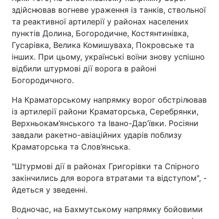
здійснював вогневе ураження із танків, ствольної
Тема оформлення
та реактивної артилерії у районах населених
пунктів Долина, Богородичне, Костянтинівка,
Гусарівка, Велика Комишуваха, Покровське та
інших. При цьому, українські воїни знову успішно
відбили штурмові дії ворога в районі
Богородичного.
На Краматорському напрямку ворог обстрілював
із артилерії райони Краматорська, Серебрянки,
Верхньокам’янського та Івано-Дар’ївки. Росіяни
завдали ракетно-авіаційних ударів поблизу
Краматорська та Слов’янська.
"Штурмові дії в районах Григорівки та Спірного
закінчились для ворога втратами та відступом", -
йдеться у зведенні.
Водночас, на Бахмутському напрямку бойовими