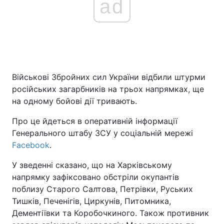
ad
Головна
Війна
Україна
Політика
Військові Збройних сил України відбили штурми
Економіка
Світ
російських загарбників на трьох напрямках, ще
на одному бойові дії тривають.
Спорт
Наука
Про це йдеться в оперативній інформації
Техно і зв'язок
Лайт
Генерального штабу ЗСУ у соціальній мережі
Facebook
.
Зброя
Інциденти
У зведенні сказано, що на Харківському
Здоров'я
Туризм
напрямку зафіксовано обстріли окупантів
поблизу Старого Салтова, Петрівки, Руських
Цікавинки
Погода
Тишків, Печенігів, Циркунів, Питомника,
Дементіївки та Коробочкиного. Також противник
Екологія
Регіони