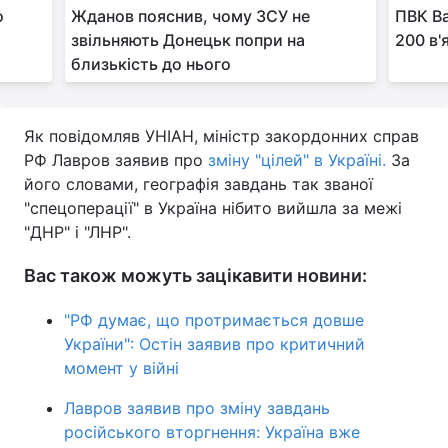
о
Жданов пояснив, чому ЗСУ не
ПВК Ва
звільняють Донецьк попри на
200 в'
близькість до нього
Як повідомляв УНІАН, міністр закордонних справ
РФ Лавров заявив про
зміну "цілей" в Україні.
За
його словами, географія завдань так званої
"спецоперації" в Україна нібито вийшла за межі
"ДНР" і "ЛНР".
Вас також можуть зацікавити новини:
"РФ думає, що протримається довше
України": Остін заявив про критичний
момент у війні
Лавров заявив про зміну завдань
російського вторгнення: Україна вже