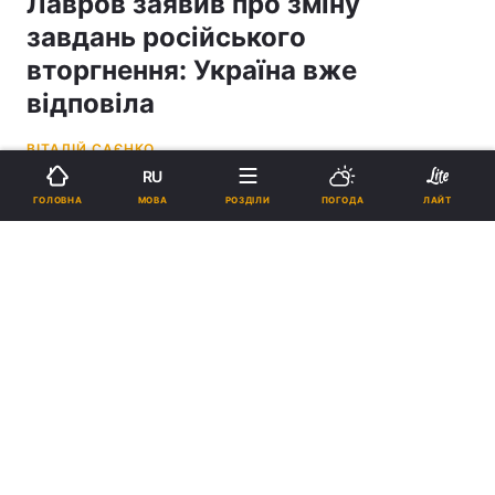
Лавров заявив про зміну
завдань російського
вторгнення: Україна вже
відповіла
ВІТАЛІЙ САЄНКО
RU
18:49, 20.07.22
2 хв.
21343
МОВА
ГОЛОВНА
РОЗДІЛИ
ПОГОДА
ЛАЙТ
Підпишіться на нас в Google