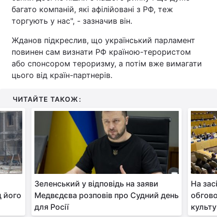
багато компаній, які афілійовані з РФ, теж
торгують у нас", - зазначив він.
Жданов підкреслив, що український парламент
повинен сам визнати РФ країною-терористом
або спонсором тероризму, а потім вже вимагати
цього від країн-партнерів.
ЧИТАЙТЕ ТАКОЖ:
Зеленський у відповідь на заяви
На зас
д його
Медвєдєва розповів про Судний день
обгов
для Росії
культу