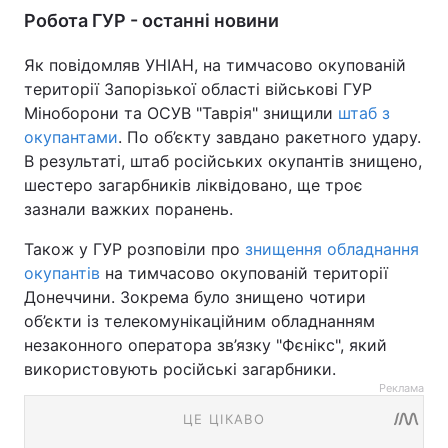
Робота ГУР - останні новини
Як повідомляв УНІАН, на тимчасово окупованій
території Запорізької області військові ГУР
Міноборони та ОСУВ "Таврія" знищили
штаб з
окупантами
. По об’єкту завдано ракетного удару.
В результаті, штаб російських окупантів знищено,
шестеро загарбників ліквідовано, ще троє
зазнали важких поранень.
Також у ГУР розповіли про
знищення обладнання
окупантів
на тимчасово окупованій території
Донеччини. Зокрема було знищено чотири
об’єкти із телекомунікаційним обладнанням
незаконного оператора зв’язку "Фєнікс", який
використовують російські загарбники.
Реклама