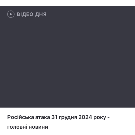
Лонгріди
ВІДЕО ДНЯ
Відео з Youtube
Статті
Інтерв'ю
Думки
Архів
Вакансії
Play
Контакти
Video
Послуги
Російська атака 31 грудня 2024 року -
головні новини