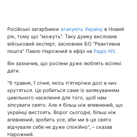
Головна
Війна
Російські загарбники
атакують Україну
в Новий
рік, тому що "можуть". Таку думку висловив
Україна
Політика
військовий експерт, засновник БО "Реактивна
пошта" Павло Нарожний в ефірі на
Радіо NV
.
Економіка
Світ
Він зазначив, що росіяни дуже люблять всілякі
Спорт
Наука
дати.
Техно і зв'язок
Лайт
"9 травня, 1 січня, якісь п'ятирічки досі в них
крутяться. Це робиться саме із залякуванням
Зброя
Інциденти
цивільного населення для того, щоб нам
зіпсувати свято. Але я більш ніж впевнений, що
Здоров'я
Туризм
українці вистоять. Ворог сьогодні, більш ніж
впевнений, зробить усе, аби ми в це свято
Цікавинки
Погода
відчували себе не дуже спокійно", – сказав
Нарожний.
Екологія
Регіони