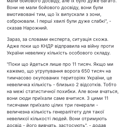
мали бойового досвіду, але їх було дуже багато.
Вони не мали бойового досвіду, вони були
вмотивовані тим, що їх випускали з зони,
озброювали. І перші хвилі були дуже слабкі", -
сказав Нарожний.
Зараз, за словами експерта, ситуація схожа.
Адже поки що КНДР відправила на війну проти
України невелику кількість особового складу.
"Поки що йдеться лише про 11 тисяч. Якщо ми
кажемо, що угрупування ворога 650 тисяч на
тимчасово окупованих територіях України, це
невеличка кількість - близько 2 відсотків. Тобто
на межі статистичної похибки. Але вони вчаться,
вони сюди приїхали саме вчитися. З цими 11
тисячами приїхало цілих три генерали -
величезна кількість генералітету для такої
невеликої кількості людей. Вони отримують
досвід - його вивчать, застосують", - додав