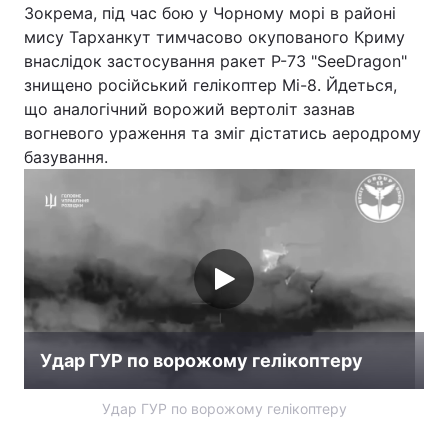
Зокрема, під час бою у Чорному морі в районі
мису Тарханкут тимчасово окупованого Криму
внаслідок застосування ракет Р-73 "SeeDragon"
знищено російський гелікоптер Мі-8. Йдеться,
що аналогічний ворожий вертоліт зазнав
вогневого ураження та зміг дістатись аеродрому
базування.
Удар ГУР по ворожому гелікоптеру
Удар ГУР по ворожому гелікоптеру