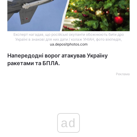
Експерт нагадав, що російські окупанти обожнюють бити дро
Україні в знакові для них дати / колаж УНІАН, фото вікіпедія,
ua.depositphotos.com
Напередодні ворог атакував Україну
ракетами та БПЛА.
Реклама
ad