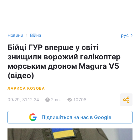
›
Новини
Війна
рус
Бійці ГУР вперше у світі
знищили ворожий гелікоптер
морським дроном Magura V5
(відео)
ЛАРИСА КОЗОВА
09:29, 31.12.24
2 хв.
10708
Підпишіться на нас в Google