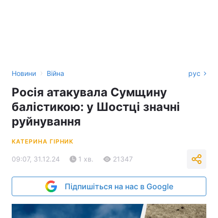
›
Новини
Війна
рус
Росія атакувала Сумщину
балістикою: у Шостці значні
руйнування
КАТЕРИНА ГІРНИК
09:07, 31.12.24
1 хв.
21347
Підпишіться на нас в Google