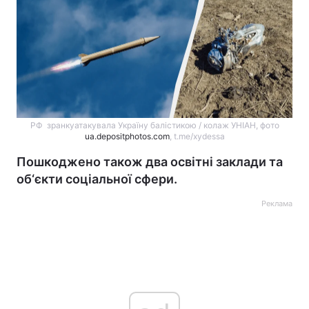
РФ зранкуатакувала Україну балістикою / колаж УНІАН, фото
ua.depositphotos.com
, t.me/xydessa
Пошкоджено також два освітні заклади та
об‘єкти соціальної сфери.
Реклама