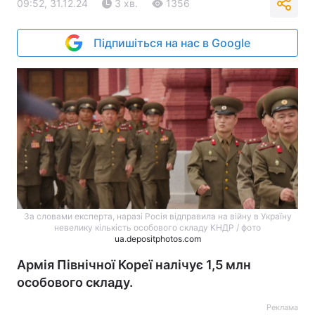
09:52, 31.12.24
3 хв.
1356
Підпишіться на нас в Google
За словами експерта, наразі Росія відправила на війну в Україну
невелику кількість особового складу КНДР / фото
ua.depositphotos.com
Армія Північної Кореї налічує 1,5 млн
особового складу.
Реклама