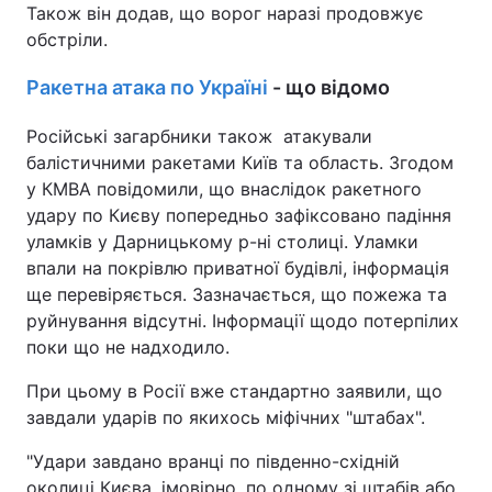
Також він додав, що ворог наразі продовжує
обстріли.
Ракетна атака по Україні
- що відомо
Російські загарбники також атакували
балістичними ракетами Київ та область. Згодом
у КМВА повідомили, що внаслідок ракетного
удару по Києву попередньо зафіксовано падіння
уламків у Дарницькому р-ні столиці. Уламки
впали на покрівлю приватної будівлі, інформація
ще перевіряється. Зазначається, що пожежа та
руйнування відсутні. Інформації щодо потерпілих
поки що не надходило.
При цьому в Росії вже стандартно заявили, що
завдали ударів по якихось міфічних "штабах".
"Удари завдано вранці по південно-східній
околиці Києва, імовірно, по одному зі штабів або