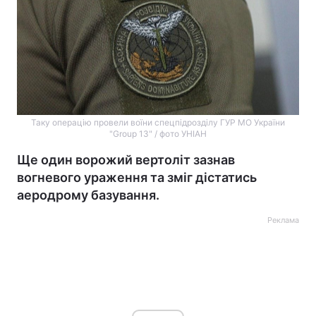
Таку операцію провели воїни спецпідрозділу ГУР МО України
"Group 13" / фото УНІАН
Ще один ворожий вертоліт зазнав
вогневого ураження та зміг дістатись
аеродрому базування.
Реклама