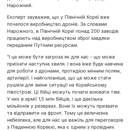
Нарожний.
Експерт зауважив, що у Північній Кореї вже
почалося виробництво дронів. За словами
Нарожного, в Північній Кореї понад 200 заводів
працюють над виробництвом зброї завдяки
переданим Путіним ресурсам.
"І це може бути загроза як для нас - що може
приїхати наступна хвиля. І вона вже буде навчена
для роботи з дронами, протидією мінним полям,
артилерії. І найголовніше, що це може стати
рушієм для зміни ситуації на Корейському
півострові. Ці бійці можуть почати воювати там.
У них в армії 1,5 млн бійців, і ще декілька
мільйонів у резервах. Вони їх можуть призвати
та відправити на фронт. Тому це величезна
небезпека, але для нас це важіль для переговорів
з Південною Кореєю, яка є одним з провідних