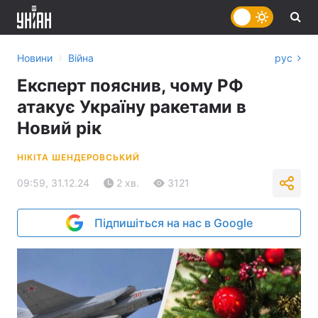
›
Новини
Війна
рус
Експерт пояснив, чому РФ
атакує Україну ракетами в
Новий рік
НІКІТА ШЕНДЕРОВСЬКИЙ
09:59, 31.12.24
2 хв.
3121
Підпишіться на нас в Google