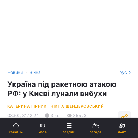
›
Новини
Війна
рус
Україна під ракетною атакою
РФ: у Києві лунали вибухи
КАТЕРИНА ГІРНИК,
НІКІТА ШЕНДЕРОВСЬКИЙ
08:50, 31.12.24
3 хв.
35573
ОНОВЛЮЄТЬСЯ
RU
МОВА
ГОЛОВНА
РОЗДІЛИ
ПОГОДА
ЛАЙТ
Підпишіться на нас в Google