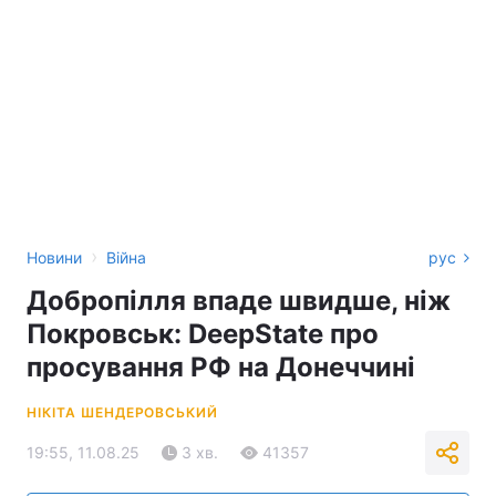
›
Новини
Війна
рус
Добропілля впаде швидше, ніж
Покровськ: DeepState про
просування РФ на Донеччині
НІКІТА ШЕНДЕРОВСЬКИЙ
19:55, 11.08.25
3 хв.
41357