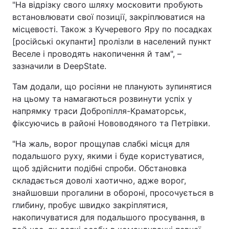
"На відрізку свого шляху московити пробують
встановлювати свої позиції, закріплюватися на
місцевості. Також з Кучеревого Яру по посадках
[російські окупанти] пролізли в населений пункт
Веселе і проводять накопичення й там", –
зазначили в DeepState.
Там додали, що росіяни не планують зупинятися
на цьому та намагаються розвинути успіх у
напрямку траси Добропілля-Краматорськ,
фіксуючись в районі Нововодяного та Петрівки.
"На жаль, ворог прощупав слабкі місця для
подальшого руху, якими і буде користуватися,
щоб здійснити подібні спроби. Обстановка
складається доволі хаотично, адже ворог,
знайшовши прогалини в обороні, просочується в
глибину, пробує швидко закріплятися,
накопичуватися для подальшого просування, в