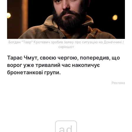
Богдан "Тавр" Кротевич зробив заяву про ситуацію на Донеччині /
скріншот
Тарас Чмут, своєю чергою, попередив, що
ворог уже тривалий час накопичує
бронетанкові групи.
Реклама
ad