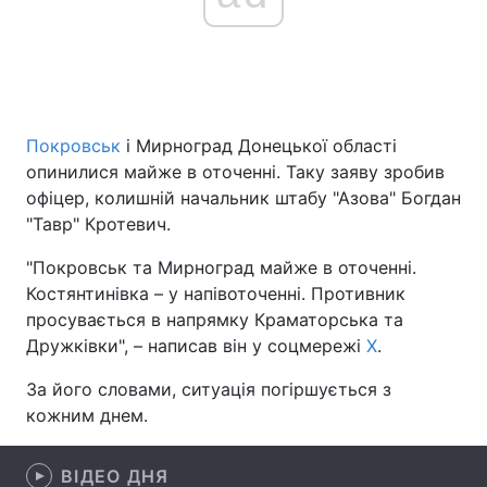
Головна
Війна
Україна
Політика
Покровськ
і Мирноград Донецької області
опинилися майже в оточенні. Таку заяву зробив
Економіка
Світ
офіцер, колишній начальник штабу "Азова" Богдан
"Тавр" Кротевич.
Спорт
Наука
"Покровськ та Мирноград майже в оточенні.
Техно і зв'язок
Лайт
Костянтинівка – у напівоточенні. Противник
просувається в напрямку Краматорська та
Зброя
Інциденти
Дружківки", – написав він у соцмережі
Х
.
Здоров'я
Туризм
За його словами, ситуація погіршується з
кожним днем.
Цікавинки
Погода
ВІДЕО ДНЯ
Екологія
Регіони