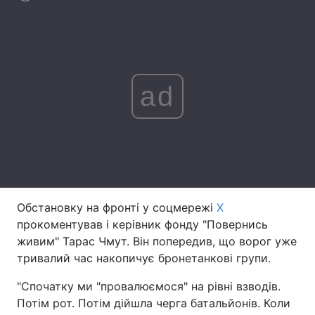
Лонгріди
Відео з Youtube
Статті
ad
Інтерв'ю
Думки
Архів
Вакансії
Контакти
Послуги
Обстановку на фронті у соцмережі
Х
прокоментував і керівник фонду "Повернись
живим" Тарас Чмут. Він попередив, що ворог уже
тривалий час накопичує бронетанкові групи.
"Спочатку ми "провалюємося" на рівні взводів.
Потім рот. Потім дійшла черга батальйонів. Коли