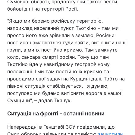
Сумської області, продовжуючи також вести
бойові дії і на території Росії.
"Якщо ми беремо російську територію,
наприклад населений пункт Тьоткіно – там ми
просто його вже зрівняли з землею. Росіяни
постійно намагаються туди зайти, витіснити наші
групи, а ми їх постійно криємо. Там замкнуте
коло, сансара смерті росіян. Тому що там
Тьоткіно йде у невигідному географічному
положенні. І ми там постійно їх криємо та
проводимо свої задачі на Курщині далі. Тобто на
півночі ситуація стабілізується. І я думаю,
поступово ми будемо витісняти ворога з нашої
Сумщини", – додав Ткачук.
Ситуація на фронті - останні новини
Напередодні в Генштабі ЗСУ повідомили, що
Сили оборони звільнили та повністю
зачистили