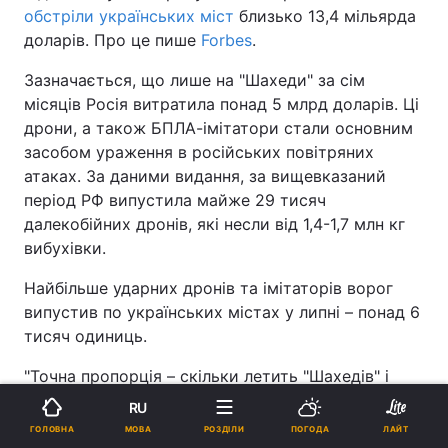
обстріли українських міст
близько 13,4 мільярда
доларів. Про це пише
Forbes
.
Зазначається, що лише на "Шахеди" за сім
місяців Росія витратила понад 5 млрд доларів. Ці
дрони, а також БПЛА-імітатори стали основним
засобом ураження в російських повітряних
атаках. За даними видання, за вищевказаний
період РФ випустила майже 29 тисяч
далекобійних дронів, які несли від 1,4-1,7 млн кг
вибухівки.
Найбільше ударних дронів та імітаторів ворог
випустив по українських містах у липні – понад 6
тисяч одиниць.
"Точна пропорція – скільки летить "Шахедів" і
скільки їхніх імітаторів – невідома. На травень РФ
RU
виробляла 2700 "Шахедів" і 2500 імітаторів на
МОВА
ГОЛОВНА
РОЗДІЛИ
ПОГОДА
ЛАЙТ