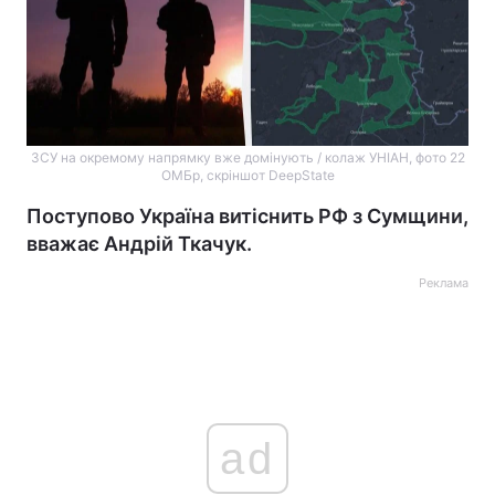
ЗСУ на окремому напрямку вже домінують / колаж УНІАН, фото 22
ОМБр, скріншот DeepState
Поступово Україна витіснить РФ з Сумщини,
вважає Андрій Ткачук.
Реклама
ad