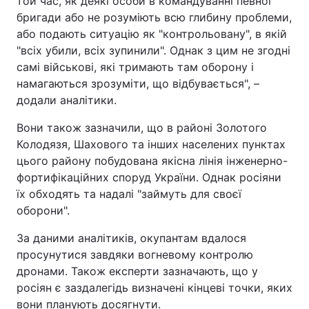
той час, як деякі особи в командуванні певної
бригади або не розуміють всю глибину проблеми,
або подають ситуацію як "контрольовану", в якій
"всіх убили, всіх зупинили". Однак з цим не згодні
самі військові, які тримають там оборону і
намагаються зрозуміти, що відбувається", –
додали аналітики.
Вони також зазначили, що в районі Золотого
Колодязя, Шахового та інших населених пунктах
цього району побудована якісна лінія інженерно-
фортифікаційних споруд України. Однак росіяни
їх обходять та надалі "займуть для своєї
оборони".
За даними аналітиків, окупантам вдалося
просунутися завдяки вогневому контролю
дронами. Також експерти зазначають, що у
росіян є заздалегідь визначені кінцеві точки, яких
вони планують досягнути.