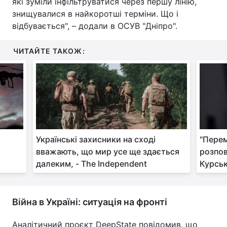
які зуміли інфільтруватися через першу лінію,
знищувалися в найкоротші терміни. Що і
відбувається", – додали в ОСУВ "Дніпро".
ЧИТАЙТЕ ТАКОЖ:
Українські захисники на сході
"Пере
вважають, що мир усе ще здається
розпов
далеким, - The Independent
Курськ
Війна в Україні: ситуація на фронті
Аналітичний проєкт DeepState повідомив, що