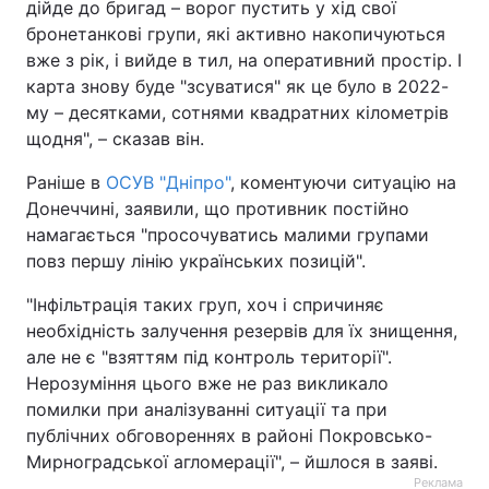
дійде до бригад – ворог пустить у хід свої
бронетанкові групи, які активно накопичуються
Тема оформлення
вже з рік, і вийде в тил, на оперативний простір. І
карта знову буде "зсуватися" як це було в 2022-
му – десятками, сотнями квадратних кілометрів
щодня", – сказав він.
Раніше в
ОСУВ "Дніпро"
, коментуючи ситуацію на
Донеччині, заявили, що противник постійно
намагається "просочуватись малими групами
повз першу лінію українських позицій".
"Інфільтрація таких груп, хоч і спричиняє
необхідність залучення резервів для їх знищення,
але не є "взяттям під контроль території".
Нерозуміння цього вже не раз викликало
помилки при аналізуванні ситуації та при
публічних обговореннях в районі Покровсько-
Мирноградської агломерації", – йшлося в заяві.
Реклама