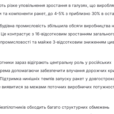
ють різке уповільнення зростання в галузях, що виробл
и та компоненти ракет, до 4-5% з приблизно 30% в оста
будівна промисловість збільшила обсяги виробництва н
. Це контрастує з 16-відсотковим зростанням загальног
 промисловості та майже 3-відсотковим зниженням цив
лотники зараз відіграють центральну роль у російських
окрема допомагаючи забезпечити влучання дорожчих кри
. Підтримка нинішніх темпів запуску ракет у довгострок
е виявитися за межами поточних виробничих потужнос
езпілотників обходить багато структурних обмежень