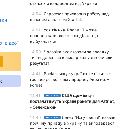
сталось з кандидатом від України
14:54
Євросоюз прискорив роботу над
тки
власним аналогом Starlink
14:51
Уся лінійка iPhone 17 може
подорожчати вже в понеділок: що
відбувається
о, відео)
14:50
Чоловіка висміювали за посадку 11
тисяч дерев: за кілька років усі побачили
результат
14:41
Росія знищує українське сільське
господарство і саму природу України, -
k
Forbes
14:41
США щомісяця
ОНОВЛЕНО
постачатимуть Україні ракети для Patriot,
- Зеленський
14:40
Лідер "Ногу свело!" назвав
ОНОВЛЕНО
причину приїзду в Україну та виправдався
за концерти в Криму