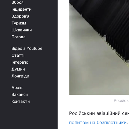
Зброя
Інциденти
Здоров'я
Туризм
Цікавинки
Погода
Відео з Youtube
Статті
Інтерв'ю
Думки
Лонгріди
Архів
Вакансії
Російсь
Контакти
Російський авіаційний се
попитом на безпілотники