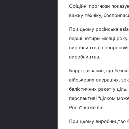
Офіційні прогнози показу
важку техніку, боєприпас
При цьому російська авіа
перші чотири місяці року
виробництва в оборонній
виробництва.
Баррі зазначив, що безпі
військових операціях, з
балістичних ракет у ціль
перспективі "цілком мож
Росії", каже він.
При цьому виробництво б