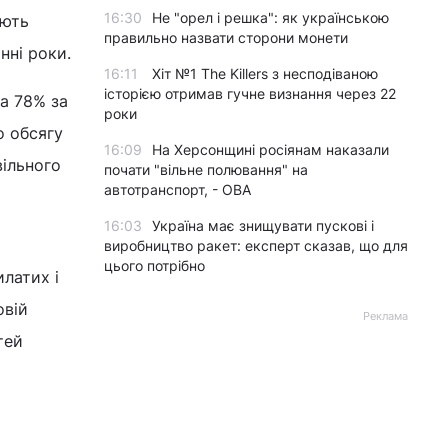
16:30
Не "орел і решка": як українською
яють
правильно назвати сторони монети
нні роки.
16:11
Хіт №1 The Killers з несподіваною
історією отримав гучне визнання через 22
а 78% за
роки
о обсягу
16:09
На Херсонщині росіянам наказали
ільного
почати "вільне полювання" на
автотранспорт, - ОВА
16:03
Україна має знищувати пускові і
виробництво ракет: експерт сказав, що для
цього потрібно
латих і
овій
Реклама
тей