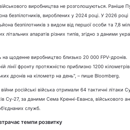
 військового виробництва не розголошуються. Раніше П
она безпілотників, вироблених у 2024 році. У 2026 році 
ьйона безпілотників з видом від першої особи та 7,8 мі
х літальних апаратів різних типів, згідно з даними укра
ь на щоденне виробництво близько 20 000 FPV-дронів.
ній лінії фронту протяжністю приблизно 1200 кілометрів
ких дронів на кілометр на день", – пише Bloomberg.
 війни російські війська отримали 64 тактичні літаки Су
ів Су-27, за даними Сема Кренні-Еванса, військового а
об'єднаних служб.
втрачає темпи розвитку