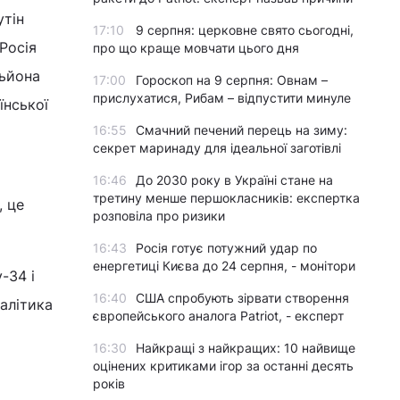
утін
17:10
9 серпня: церковне свято сьогодні,
Росія
про що краще мовчати цього дня
льйона
17:00
Гороскоп на 9 серпня: Овнам –
прислухатися, Рибам – відпустити минуле
їнської
16:55
Смачний печений перець на зиму:
секрет маринаду для ідеальної заготівлі
16:46
До 2030 року в Україні стане на
третину менше першокласників: експертка
, це
розповіла про ризики
16:43
Росія готує потужний удар по
енергетиці Києва до 24 серпня, - монітори
-34 і
16:40
США спробують зірвати створення
налітика
європейського аналога Patriot, - експерт
16:30
Найкращі з найкращих: 10 найвище
оцінених критиками ігор за останні десять
років