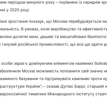
чним періодом минулого року – порівняно із середнім з
ні у 2025 році.
різке зростання показує, що Москва перебудовується на
реальність. В умовах, коли виробництво та ефективність
техніки досягли межі, дешеві та масштабовані безпілотн
х галузей російської промисловості, що все ще здатні д
ї особи зараз є домінуючим елементом наземних бойов
забезпечили Москві можливість поповнити свій значно 
наземного базування та підтримувати кампанію проти к
фраструктури України", – сказав Дуглас Баррі, старший 
ї аерокосмічної тематики Міжнародного інституту страт