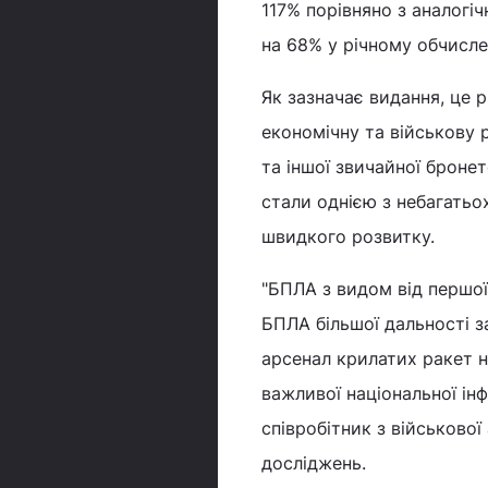
117% порівняно з аналогі
на 68% у річному обчислен
Як зазначає видання, це 
економічну та військову 
та іншої звичайної броне
стали однією з небагатьо
швидкого розвитку.
"БПЛА з видом від першо
БПЛА більшої дальності 
арсенал крилатих ракет 
важливої національної ін
співробітник з військово
досліджень.