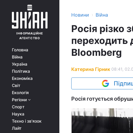
›
Новини
Війна
Росія різко 
ІНФОРМАЦІЙНЕ
переходить д
АГЕНТСТВО
Bloomberg
Головна
Війна
Україна
Катерина Гірник
08:41, 02.
Політика
Економіка
Підпиш
Світ
Екологія
Росія готується обруши
Регіони
Спорт
Наука
Техно і зв'язок
Лайт