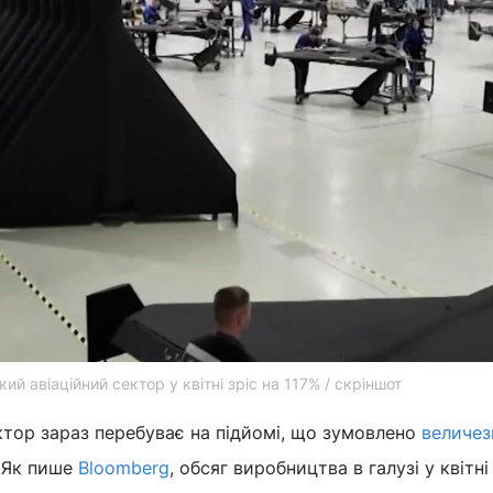
кий авіаційний сектор у квітні зріс на 117% / скріншот
ктор зараз перебуває на підйомі, що зумовлено
величе
. Як пише
Bloomberg
, обсяг виробництва в галузі у квітні