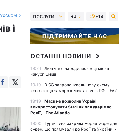
русском
RU
+19
ПОСЛУГИ
ів і
ПІДТРИМАЙТЕ НАС
ОСТАННІ НОВИНИ
19:24
Люди, які народилися в ці місяці,
найуспішніші
19:19
В ЄС запропонували нову схему
конфіскації заморожених активів РФ, - FAZ
19:19
Маск не дозволив Україні
використовувати Starlink для ударів по
Росії, - The Atlantic
19:00
Туреччина закрила Чорне море для
суден, що прямували до Росії та України, -