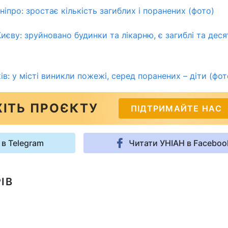
ніпро: зростає кількість загиблих і поранених (фото)
иєву: зруйновано будинки та лікарню, є загиблі та деся
ів: у місті виникли пожежі, серед поранених – діти (фот
ІТЬ ПРОЄКТУ
ПІДТРИМАЙТЕ НАС
 в Telegram
Читати УНІАН в Faceboo
ІВ