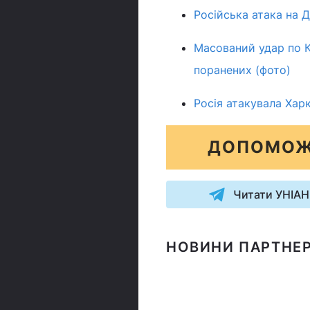
Російська атака на Д
Масований удар по К
поранених (фото)
Росія атакувала Харк
ДОПОМОЖ
Читати УНІАН
НОВИНИ ПАРТНЕР