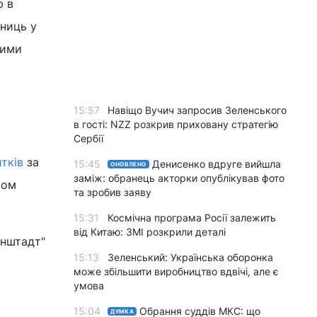
ю в
иниць у
ними
15:57
Навіщо Вучич запросив Зеленського
в гості: NZZ розкрив приховану стратегію
Сербії
тків
за
15:45
Денисенко вдруге вийшла
ОНОВЛЕНО
заміж: обранець акторки опублікував фото
ком
та зробив заяву
15:31
Космічна програма Росії залежить
від Китаю: ЗМІ розкрили деталі
онштадт"
15:13
Зеленський: Українська оборонка
може збільшити виробництво вдвічі, але є
умова
15:04
Обрання суддів МКС: що
ДУМКА