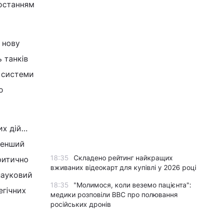
ростанням
 нову
 танків
і системи
о
их дій…
менший
18:35
Складено рейтинг найкращих
ритично
вживаних відеокарт для купівлі у 2026 році
науковий
18:35
"Молимося, коли веземо пацієнта":
егічних
медики розповіли BBC про полювання
російських дронів