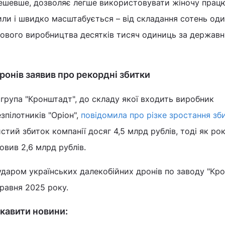
дешевше, дозволяє легше використовувати жіночу прац
или і швидко масштабується – від складання сотень од
асового виробництва десятків тисяч одиниць за держав
ронів заявив про рекордні збитки
група "Кронштадт", до складу якої входить виробник
зпілотників "Оріон",
повідомила про різке зростання зби
стий збиток компанії досяг 4,5 млрд рублів, тоді як ро
овив 2,6 млрд рублів.
 ударом українських далекобійних дронів по заводу "Кр
травня 2025 року.
кавити новини: