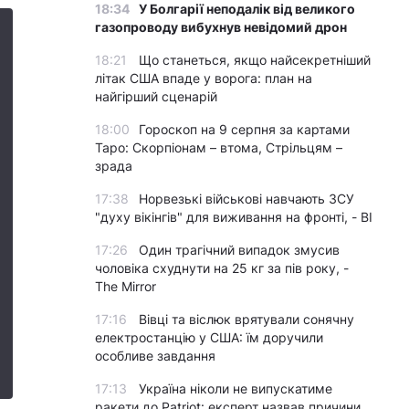
18:34
У Болгарії неподалік від великого
газопроводу вибухнув невідомий дрон
18:21
Що станеться, якщо найсекретніший
літак США впаде у ворога: план на
найгірший сценарій
18:00
Гороскоп на 9 серпня за картами
Таро: Скорпіонам – втома, Стрільцям –
зрада
17:38
Норвезькі військові навчають ЗСУ
"духу вікінгів" для виживання на фронті, - BI
17:26
Один трагічний випадок змусив
чоловіка схуднути на 25 кг за пів року, -
The Mirror
17:16
Вівці та віслюк врятували сонячну
електростанцію у США: їм доручили
особливе завдання
17:13
Україна ніколи не випускатиме
ракети до Patriot: експерт назвав причини