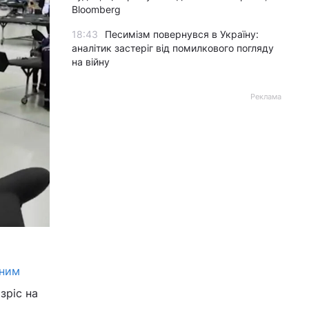
Bloomberg
18:43
Песимізм повернувся в Україну:
аналітик застеріг від помилкового погляду
на війну
Реклама
зним
 зріс на