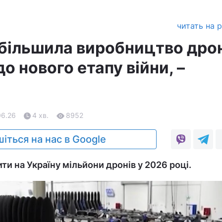
читать на 
збільшила виробництво дрон
о нового етапу війни, –
06.26
4 хв.
8952
іться на нас в Google
ти на Україну мільйони дронів у 2026 році.