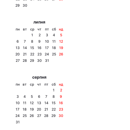
29
30
Лонгріди
липня
Відео з Youtube
Статті
пн
вт
ср
чт
пт
сб
нд
1
2
3
4
5
Інтерв'ю
Думки
6
7
8
9
10
11
12
13
14
15
16
17
18
19
Архів
Вакансії
20
21
22
23
24
25
26
27
28
29
30
31
Контакти
серпня
Послуги
пн
вт
ср
чт
пт
сб
нд
1
2
3
4
5
6
7
8
9
10
11
12
13
14
15
16
17
18
19
20
21
22
23
24
25
26
27
28
29
30
31