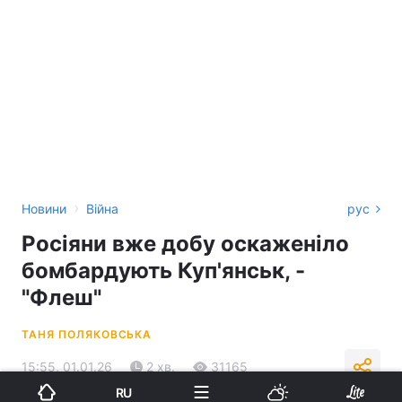
›
Новини
Війна
рус
Росіяни вже добу оскаженіло
бомбардують Куп'янськ, -
"Флеш"
ТАНЯ ПОЛЯКОВСЬКА
15:55, 01.01.26
2 хв.
31165
RU