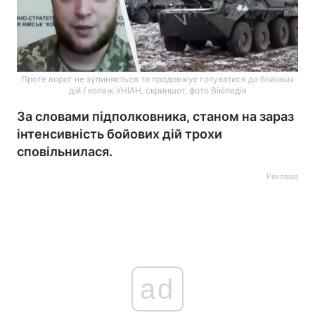
Проте ворог не зупиняється та продовжує готуватися до бойових
дій / колаж УНІАН, скриншот, фото Вікіпедія
За словами підполковника, станом на зараз
інтенсивність бойових дій трохи
сповільнилася.
Реклама
ad