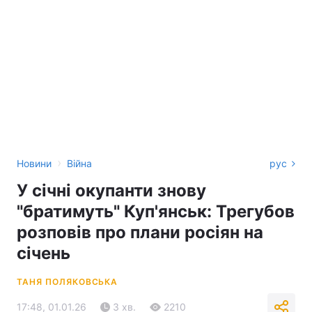
›
Новини
Війна
рус
У січні окупанти знову
"братимуть" Куп'янськ: Трегубов
розповів про плани росіян на
січень
ТАНЯ ПОЛЯКОВСЬКА
17:48, 01.01.26
3 хв.
2210