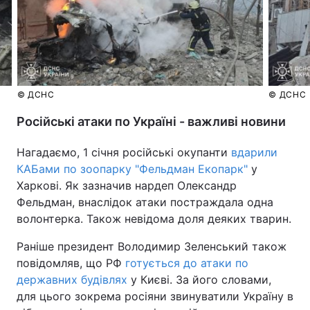
© ДСНС
© ДСНС
Російські атаки по Україні - важливі новини
Нагадаємо, 1 січня російські окупанти
вдарили
КАБами по зоопарку "Фельдман Екопарк"
у
Харкові. Як зазначив нардеп Олександр
Фельдман, внаслідок атаки постраждала одна
волонтерка. Також невідома доля деяких тварин.
Раніше президент Володимир Зеленський також
повідомляв, що РФ
готується до атаки по
державних будівлях
у Києві. За його словами,
для цього зокрема росіяни звинуватили Україну в