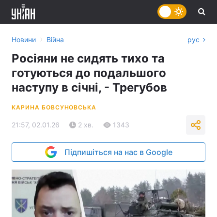
›
Новини
Війна
рус
Росіяни не сидять тихо та
готуються до подальшого
наступу в січні, - Трегубов
КАРИНА БОВСУНОВСЬКА
21:57, 02.01.26
2 хв.
1343
Підпишіться на нас в Google