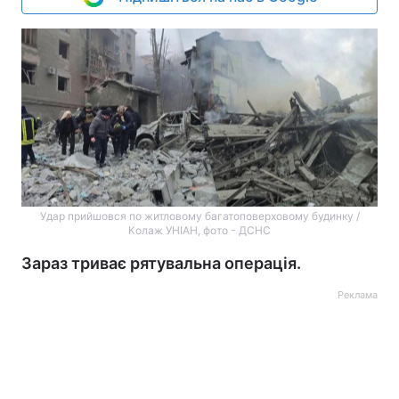
Удар прийшовся по житловому багатоповерховому будинку /
Колаж УНІАН, фото - ДСНС
Зараз триває рятувальна операція.
Реклама