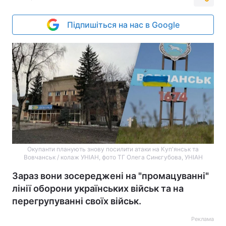
Підпишіться на нас в Google
Окупанти планують знову посилити атаки на Куп'янськ та
Вовчанськ / колаж УНІАН, фото ТГ Олега Синєгубова, УНІАН
Зараз вони зосереджені на "промацуванні"
лінії оборони українських військ та на
перегрупуванні своїх військ.
Реклама