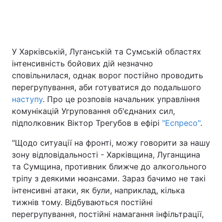
Головна
Війна
У Харківській, Луганській та Сумській областях
інтенсивність бойових дій незначно
Україна
Політика
сповільнилася, однак ворог постійно проводить
Економіка
Світ
перегрупування, аби готуватися до подальшого
наступу
. Про це розповів начальник управління
Спорт
Наука
комунікацій Угруповання об'єднаних сил,
підполковник Віктор Трегубов в ефірі
"Еспресо"
.
Техно і зв'язок
Лайт
"Щодо ситуації на фронті, можу говорити за нашу
Зброя
Інциденти
зону відповідальності - Харківщина, Луганщина
та Сумщина, противник ближче до алкогольного
Здоров'я
Туризм
тріпу з деякими нюансами. Зараз бачимо не такі
інтенсивні атаки, як були, наприклад, кілька
Цікавинки
Погода
тижнів тому. Відбуваються постійні
перегрупування, постійні намагання інфільтрації,
Екологія
Регіони