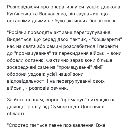
Розповідаючи про оперативну ситуацію довкола
Куп’янська та Вовчанська, він зауважив, що
останніми днями не було активних боєзіткнень.
"Росіяни проводять активне перегрупування.
Видається, що серед двох тактик, - "кошмарити"
нас на свята або самим розслабитися і перейти
до "промацування" та перекидання військ, - вони
обрали останнє. Фактично зараз вони більше
зосереджені саме на "промацуванні" лінії
оборони уздовж усієї нашої зони
відповідальності і на перегрупуванні своїх
військ", - розповів речник.
За його словам, ворог "промацує" ситуацію на
ділянці фронту від Сумської до Донецької
області.
"Спостерігається певне пожвавлення. Вже