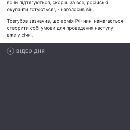
вони підтягуються, скоріш за все, російські
окупанти готуються", - наголосив він.
Лонгріди
Трегубов зазначив, що армія РФ нині намагається
Відео з Youtube
Статті
створити собі умови для проведення наступу
вже у січні.
Інтерв'ю
Думки
ВІДЕО ДНЯ
Архів
Вакансії
Контакти
Послуги