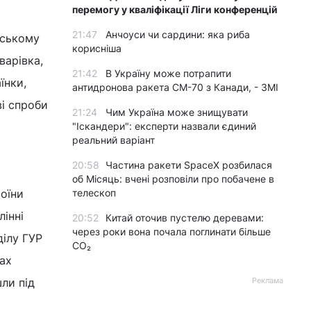
перемогу у кваліфікації Ліги конференцій
21:47
Анчоуси чи сардини: яка риба
ьському
корисніша
варівка,
21:42
В Україну може потрапити
їнки,
антидронова ракета CM-70 з Канади, - ЗМІ
ві спроби
21:24
Чим Україна може знищувати
"Іскандери": експерти назвали єдиний
реальний варіант
20:58
Частина ракети SpaceX розбилася
об Місяць: вчені розповіли про побачене в
воїни
телескоп
лінні
20:52
Китай оточив пустелю деревами:
через роки вона почала поглинати більше
ділу ГУР
CO₂
вах
шли під
Реклама