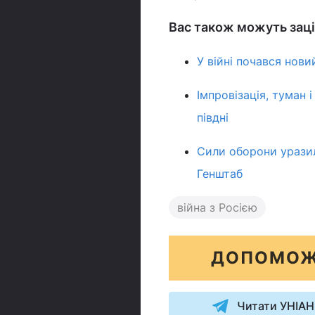
Вас також можуть заці
У війні почався нов
Імпровізація, туман 
півдні
Сили оборони уразил
Генштаб
війна з Росією
ДОПОМОЖ
Читати УНІАН