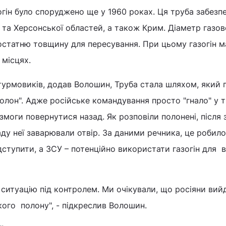
огін було споруджено ще у 1960 роках. Ця труба забезп
ї та Херсонської областей, а також Крим. Діаметр газов
остатню товщину для пересування. При цьому газогін м
 місцях.
урмовиків, додав Волошин, Труба стала шляхом, який п
 полон". Адже російське командування просто "гнало" у 
змоги повернутися назад. Як розповіли полонені, після 
аду неї заварювали отвір. За даними речника, це робил
дступити, а ЗСУ – потенційно використати газогін для 
ситуацію під контролем. Ми очікували, що росіяни вий
кого полону", - підкреслив Волошин.