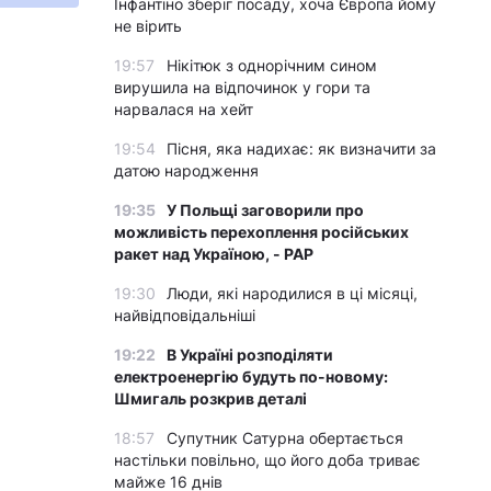
Інфантіно зберіг посаду, хоча Європа йому
не вірить
19:57
Нікітюк з однорічним сином
вирушила на відпочинок у гори та
нарвалася на хейт
19:54
Пісня, яка надихає: як визначити за
датою народження
19:35
У Польщі заговорили про
можливість перехоплення російських
ракет над Україною, - PAP
19:30
Люди, які народилися в ці місяці,
найвідповідальніші
19:22
В Україні розподіляти
електроенергію будуть по-новому:
Шмигаль розкрив деталі
18:57
Супутник Сатурна обертається
настільки повільно, що його доба триває
майже 16 днів