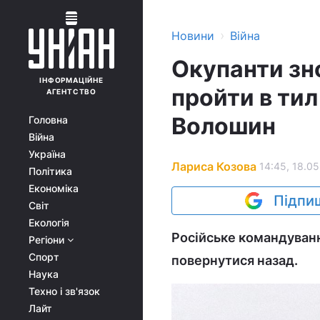
›
Новини
Війна
Окупанти зно
ІНФОРМАЦІЙНЕ
пройти в тил
АГЕНТСТВО
Волошин
Головна
Війна
Україна
Лариса Козова
14:45, 18.05
Політика
Економіка
Підпиш
Світ
Екологія
Російське командування
Регіони
Спорт
повернутися назад.
Наука
Техно і зв'язок
Лайт