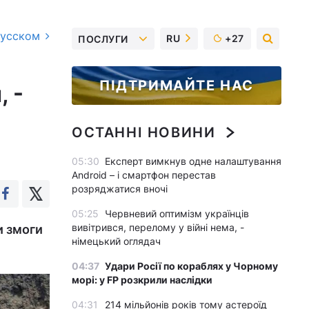
русском
RU
+27
ПОСЛУГИ
ПІДТРИМАЙТЕ НАС
, -
ОСТАННІ НОВИНИ
05:30
Експерт вимкнув одне налаштування
Android – і смартфон перестав
розряджатися вночі
05:25
Червневий оптимізм українців
вивітрився, перелому у війні нема, -
и змоги
німецький оглядач
04:37
Удари Росії по кораблях у Чорному
морі: у FP розкрили наслідки
04:31
214 мільйонів років тому астероїд