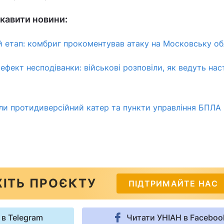
кавити новини:
ий етап: комбриг прокоментував атаку на Московську о
і ефект несподіванки: військові розповіли, як ведуть нас
и протидиверсійний катер та пункти управління БПЛА 
ІТЬ ПРОЄКТУ
ПІДТРИМАЙТЕ НАС
 в Telegram
Читати УНІАН в Faceboo