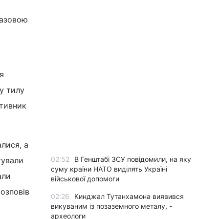
газовою
я
 у тилу
отивник
лися, а
02:52
В Генштабі ЗСУ повідомили, на яку
тували
суму країни НАТО виділять Україні
али
військової допомоги
розповів
02:26
Кинджал Тутанхамона виявився
викуваним із позаземного металу, -
археологи