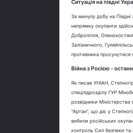
Ситуація на півдні Ук
За минулу добу на Півдні
напрямку окупанти здійсн
Добропілля, Оленокостянт
Залізничного, Гуляйпільс
противника просунутися в
Війна з Росією - остан
Як писав УНІАН, Степногі
спецпідрозділу ГУР Міно
розвідники Міністерства 
"Артан", що діє у Степног
вибили російських окупант
контроль Сил безпеки та 