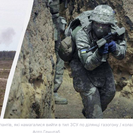
нтів, які намагалися вийти в тил ЗСУ по ділянці газогону / кол
фото Генштаб