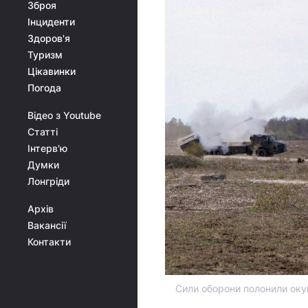
Зброя
Інциденти
Здоров'я
Туризм
Цікавинки
Погода
Відео з Youtube
Статті
Інтерв'ю
Думки
Лонгріди
Архів
Вакансії
Контакти
Сили оборони полонили окупа