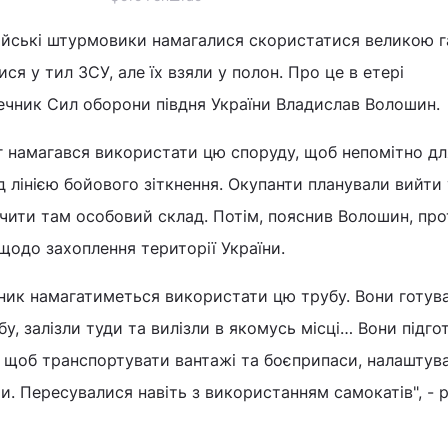
йські штурмовики намагалися скористатися великою 
ся у тил ЗСУ, але їх взяли у полон. Про це в етері
ечник Сил оборони півдня України Владислав Волошин.
г намагався використати цю споруду, щоб непомітно дл
д лінією бойового зіткнення. Окупанти планували вийти
чити там особовий склад. Потім, пояснив Волошин, пр
щодо захоплення території України.
ник намагатиметься використати цю трубу. Вони готува
у, залізли туди та вилізли в якомусь місці… Вони підго
, щоб транспортувати вантажі та боєприпаси, налаштув
ти. Пересувалися навіть з використанням самокатів", - 