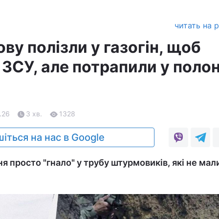
читать на 
ву полізли у газогін, щоб
 ЗСУ, але потрапили у полон
.26
3 хв.
1328
іться на нас в Google
 просто "гнало" у трубу штурмовиків, які не мал