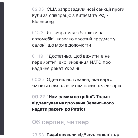
02:05
США запровадили нові санкції проти
Куби за співпрацю з Китаєм та РФ, -
Bloomberg
01:23
Як вибратися з багнюки на
автомобілі: названо простий предмет у
салоні, що може допомогти
01:19
"Достатньо, щоб вижити, а не
перемогти": ексчиновниця НАТО про
надання ракет Україні
00:25
Одне налаштування, яке варто
змінити всім власникам нових телевізорів
00:22
"Нам самим потрібні": Трамп
відреагував на прохання Зеленського
надати ракети до Patriot
06 серпня, четвер
23:58
Вчені виявили відбитки пальців на