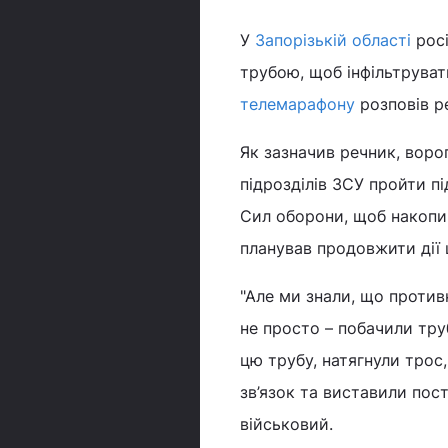
У
Запорізькій області
росі
трубою, щоб інфільтрувати
телемарафону
розповів р
Як зазначив речник, воро
підрозділів ЗСУ пройти пі
Сил оборони, щоб накопи
планував продовжити дії 
"Але ми знали, що против
не просто – побачили труб
цю трубу, натягнули трос
зв’язок та виставили пос
військовий.