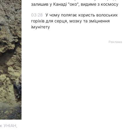
залишив у Канаді "око", видиме з космосу
03:28
У чому полягає користь волоських
горіхів для серця, мозку та зміцнення
імунітету
Реклама
аж УНІАН,