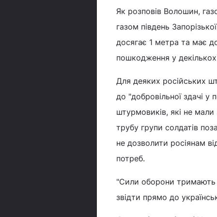
Як розповів Волошин, газ
газом південь Запорізько
досягає 1 метра та має д
пошкодження у декількох
Для деяких російських шт
до "добровільної здачі у
штурмовиків, які не мали 
трубу групи солдатів поз
не дозволити росіянам ві
потреб.
"Сили оборони тримають 
звідти прямо до українсь