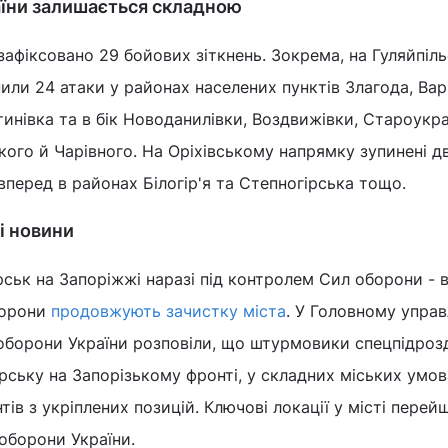
раїни залишається складною
 зафіксовано 29 бойових зіткнень. Зокрема, на Гуляйпіл
или 24 атаки у районах населених пунктів Злагода, Вар
инівка та в бік Новоданилівки, Воздвижівки, Староукра
ького й Чарівного. На Оріхівському напрямку зупинені д
перед в районах Білогір'я та Степногірська тощо.
ні новини
рськ на Запоріжжі наразі під контролем Сил оборони - 
борони
продовжують зачистку міста
. У Головному управ
оборони України розповіли, що штурмовики спецпідроз
ірську на Запорізькому фронті, у складних міських умо
ів з укріплених позицій. Ключові локації у місті перей
оборони України.