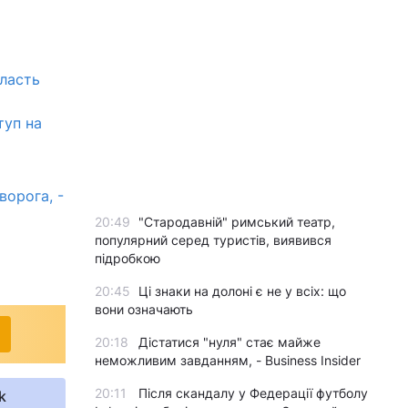
бласть
туп на
ворога, -
20:49
"Стародавній" римський театр,
популярний серед туристів, виявився
підробкою
20:45
Ці знаки на долоні є не у всіх: що
вони означають
20:18
Дістатися "нуля" стає майже
неможливим завданням, - Business Insider
20:11
Після скандалу у Федерації футболу
k